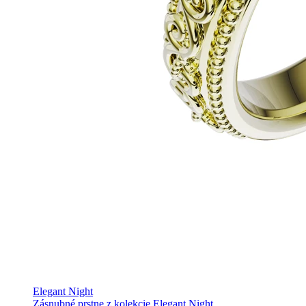
Elegant Night
Zásnubné prstne z kolekcie Elegant Night.