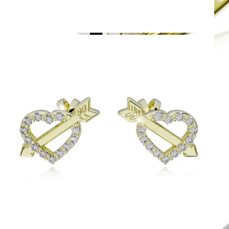
Symphony
Dokonalý lesk tradičného zlata s decentnou iskrou
kamienkov.