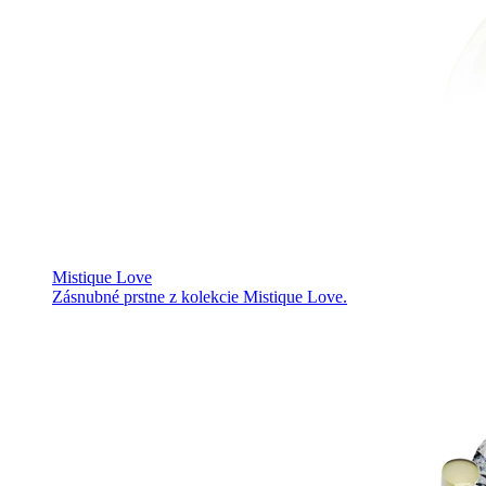
Mistique Love
Zásnubné prstne z kolekcie Mistique Love.