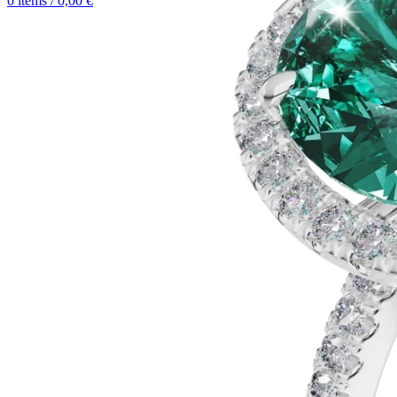
0
items
/
0,00
€