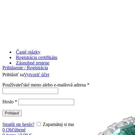
Časté otázky
Registrácia certifikátu
Zásnubné prstene
Prihlásenie / Registrácia
Prihlásiť sa
Vytvoriť účet
Používateľské meno alebo e-mailová adresa
*
Heslo
*
Prihlásiť
Stratili ste heslo?
Zapamätaj si ma
0
Obľúbené