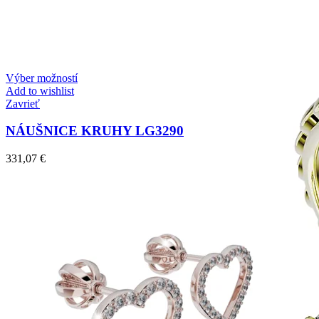
Harmony
Harmónia klasiky a moderného dizajnu.
Výber možností
Add to wishlist
Zavrieť
NÁUŠNICE KRUHY LG3290
331,07
€