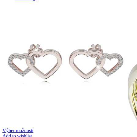
Zásnubné prstne z kolekcie Twin Rings.
Svadobné obrúčky
Výber možností
Add to wishlist