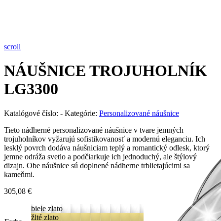
Pozrieť video
scroll
NÁUŠNICE TROJUHOLNÍK
LG3300
Katalógové číslo:
-
Kategórie:
Personalizované náušnice
Tieto nádherné personalizované náušnice v tvare jemných
trojuholníkov vyžarujú sofistikovanosť a modernú eleganciu. Ich
lesklý povrch dodáva náušniciam teplý a romantický odlesk, ktorý
jemne odráža svetlo a podčiarkuje ich jednoduchý, ale štýlový
dizajn. Obe náušnice sú doplnené nádherne trblietajúcimi sa
kameňmi.
305,08
€
biele zlato
žlté zlato