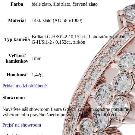
Farba
biele zlato, žlté zlato, červené zlato
Materiál
14kt. zlato (AU 585/1000)
Briliant G-H/Si1-2 / 0,152ct., Laboratórny briliant
Typ kameňa
G-H/Si1-2 / 0,152ct., zirkón
Veľkosť
1mm
kamienkov
Hmotnosť
1,42g
Pridať medzi obľúbené
Showroom
Navštívte náš showroom Laura Gold® kde vám ochotne poradíme s
výberom toho pravého šperku pre vás, alebo vašich blízkych.
Prejsť na showroom