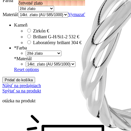
Farba
červené zlato
Materiál
Vymazať
Kameň
Zirkón
€
Briliant G-H/Si1-2
532 €
Laboratórny briliant
304 €
*
Farba
*
Materiál
Reset options
Pridať do košíka
Nájsť na predajniach
Spýtať sa na produkt
otázka na produkt