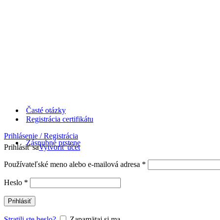
Časté otázky
Registrácia certifikátu
Prihlásenie / Registrácia
Zásnubné prstene
Prihlásiť sa
Vytvoriť účet
Používateľské meno alebo e-mailová adresa
*
Heslo
*
Prihlásiť
Stratili ste heslo?
Zapamätaj si ma