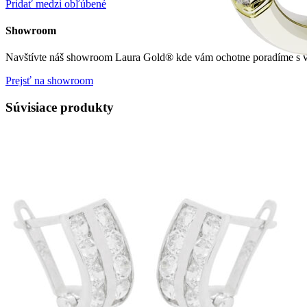
Pridať medzi obľúbené
Showroom
Navštívte náš showroom Laura Gold® kde vám ochotne poradíme s vý
Prejsť na showroom
Súvisiace produkty
Mistique Love
Zásnubné prstne z kolekcie Mistique Love.