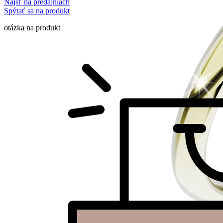
Nájsť na predajniach
Spýtať sa na produkt
otázka na produkt