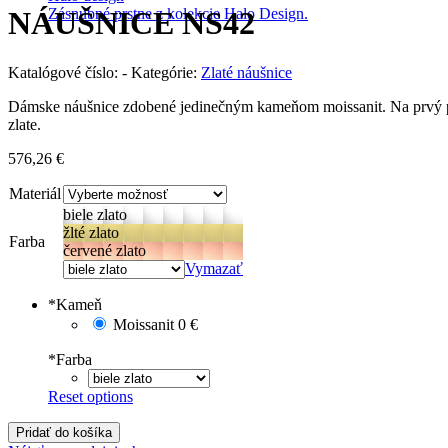
Zásnubné prstne z kolekcie Halo Design.
NÁUŠNICE NS42
Katalógové číslo:
-
Kategórie:
Zlaté náušnice
Dámske náušnice zdobené jedinečným kameňom moissanit. Na prvý pohľ
zlate.
576,26
€
Materiál
biele zlato
žlté zlato
Farba
červené zlato
Vymazať
*
Kameň
Moissanit
0 €
*
Farba
Reset options
Pridať do košíka