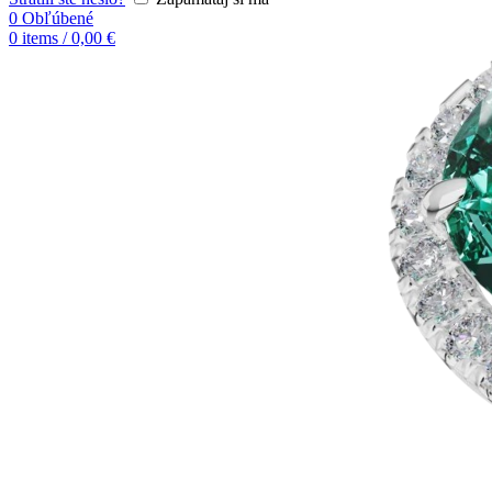
0
Obľúbené
0
items
/
0,00
€