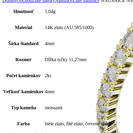
Domov
Obchod
Zlaté šperky
Náušnice
Zlaté náušnice
NÁUŠNICE NS
Hmotnosť
1,04g
Materiál
14K zlato (AU 585/1000)
Šírka štandard
4mm
Rozmer
Dĺžka tyčky 11,27mm
Počet kamienkov
2ks
Veľkosť kamienkov
4mm
Typ kameňa
moissanit
Farba
biele zlato, žlté zlato, červené zlato