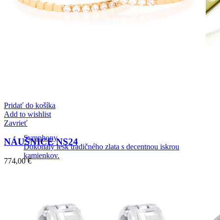
Pridať do košíka
Add to wishlist
Zavrieť
Symphony
NÁUŠNICE NS24
Dokonalý lesk tradičného zlata s decentnou iskrou
kamienkov.
774,00
€