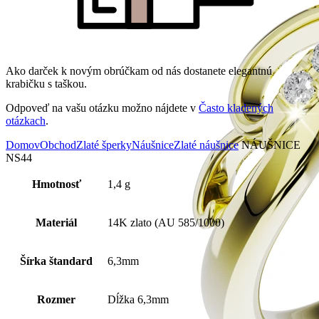
Ako darček k novým obrúčkam od nás dostanete elegantnú
krabičku s taškou.
Odpoveď na vašu otázku možno nájdete v
Často kladených
otázkach
.
Domov
Obchod
Zlaté šperky
Náušnice
Zlaté náušnice
NÁUŠNICE
NS44
Hmotnosť
1,4 g
Materiál
14K zlato (AU 585/1000)
Šírka štandard
6,3mm
Rozmer
Dĺžka 6,3mm