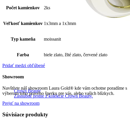
Počet kamienkov
2ks
Veľkosť kamienkov
1x3mm a 1x3mm
Typ kameňa
moissanit
Farba
biele zlato, žlté zlato, červené zlato
Pridať medzi obľúbené
Showroom
Navštívte náš showroom Laura Gold® kde vám ochotne poradíme s
Crown Beauty
výberom toho pravého šperku pre vás, alebo vašich blízkych.
Zásnubné prstne z kolekcie Crown Beauty.
Prejsť na showroom
Súvisiace produkty