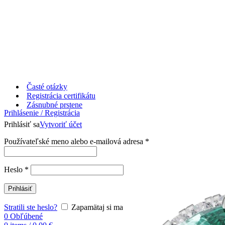
Časté otázky
Registrácia certifikátu
Zásnubné prstene
Prihlásenie / Registrácia
Prihlásiť sa
Vytvoriť účet
Používateľské meno alebo e-mailová adresa
*
Heslo
*
Prihlásiť
Stratili ste heslo?
Zapamätaj si ma
0
Obľúbené