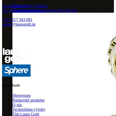
Harmony
Trenčianska 1 (OD Pelikán)
Harmónia klasiky a moderného dizajnu.
913 21 Trenčianska Turná
+421 917 343 681
eshop@lauragold.sk
Laura Gold
Showroom
Partnerské predajne
O nás
Technológia výroby
Tím Laura Gold