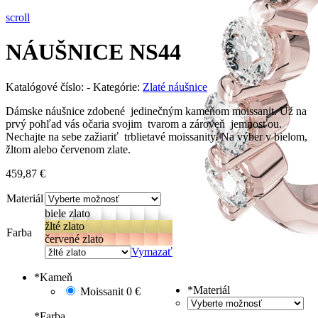
scroll
NÁUŠNICE NS44
Katalógové číslo:
-
Kategórie:
Zlaté náušnice
Dámske náušnice zdobené jedinečným kameňom moissanit. Už na
prvý pohľad vás očaria svojim tvarom a zároveň jemnosťou.
Nechajte na sebe zažiariť trblietavé moissanity. Na výber v bielom,
žltom alebo červenom zlate.
459,87
€
Materiál
biele zlato
žlté zlato
Farba
červené zlato
Vymazať
*
Kameň
*
Materiál
Moissanit
0 €
*
Farba