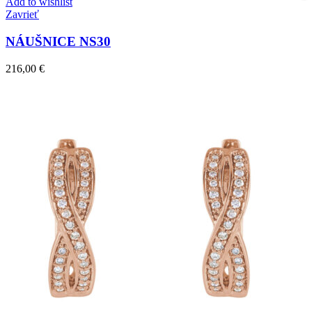
Add to wishlist
Zavrieť
NÁUŠNICE NS30
216,00
€
Twist Elegance
Zásnubné prstne z kolekcie Twist Elegance.