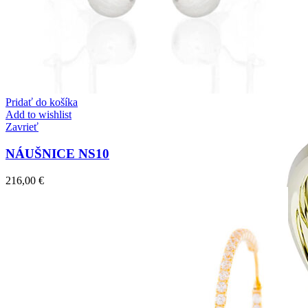
Zásnubné prstne z kolekcie Twin Rings.
Svadobné obrúčky
Pridať do košíka
Add to wishlist
Zavrieť
NÁUŠNICE NS10
216,00
€