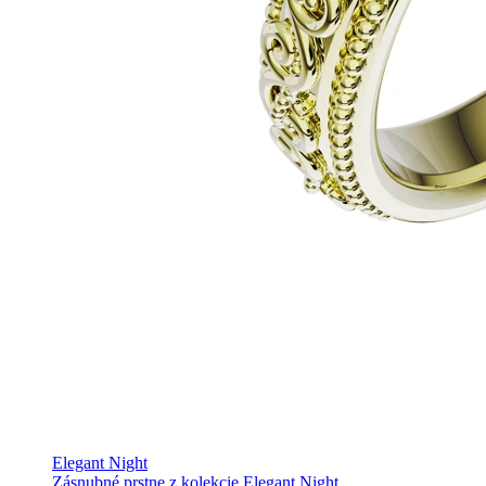
Elegant Night
Zásnubné prstne z kolekcie Elegant Night.