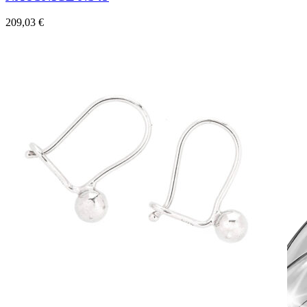
209,03
€