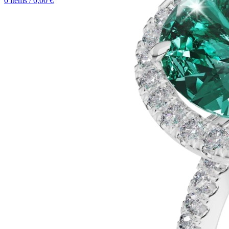
0
items
/
0,00
€