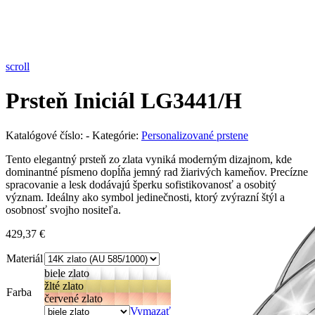
Pozrieť video
scroll
Prsteň Iniciál LG3441/H
Katalógové číslo:
-
Kategórie:
Personalizované prstene
Tento elegantný prsteň zo zlata vyniká moderným dizajnom, kde
dominantné písmeno dopĺňa jemný rad žiarivých kameňov. Precízne
spracovanie a lesk dodávajú šperku sofistikovanosť a osobitý
význam. Ideálny ako symbol jedinečnosti, ktorý zvýrazní štýl a
osobnosť svojho nositeľa.
429,37
€
Materiál
biele zlato
žlté zlato
Farba
červené zlato
Vymazať