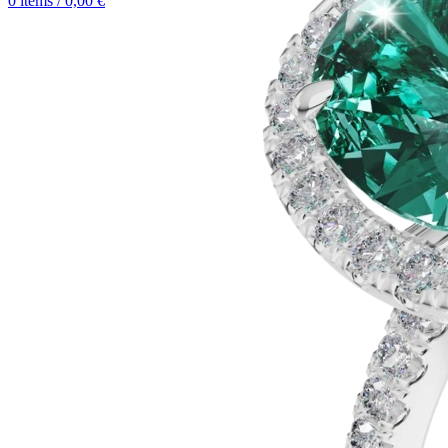
0
items
/
0,00
€