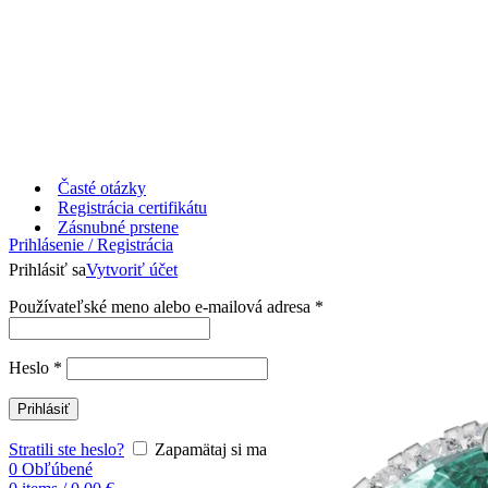
Časté otázky
Registrácia certifikátu
Zásnubné prstene
Prihlásenie / Registrácia
Prihlásiť sa
Vytvoriť účet
Používateľské meno alebo e-mailová adresa
*
Heslo
*
Prihlásiť
Stratili ste heslo?
Zapamätaj si ma
0
Obľúbené