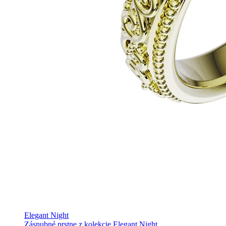
Elegant Night
Zásnubné prstne z kolekcie Elegant Night.