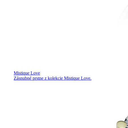
Mistique Love
Zásnubné prstne z kolekcie Mistique Love.