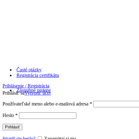
Časté otázky
Registrácia certifikátu
Prihlásenie / Registrácia
Zásnubné prstene
Prihlásiť sa
Vytvoriť účet
Používateľské meno alebo e-mailová adresa
*
Heslo
*
Prihlásiť
Stratili ste heslo?
Zapamätaj si ma