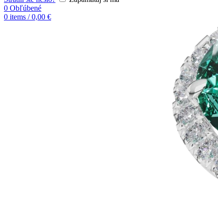
0
Obľúbené
0
items
/
0,00
€