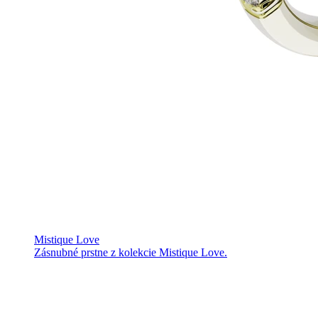
Mistique Love
Zásnubné prstne z kolekcie Mistique Love.