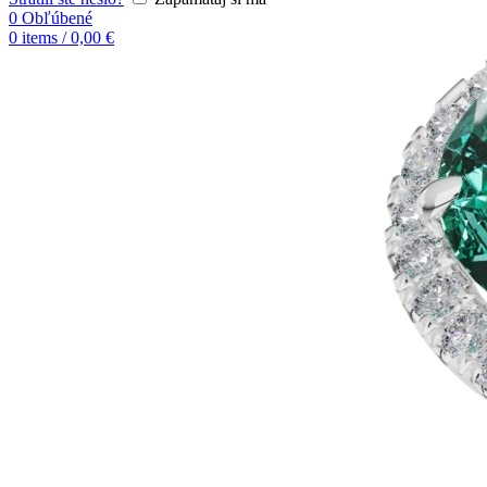
0
Obľúbené
0
items
/
0,00
€