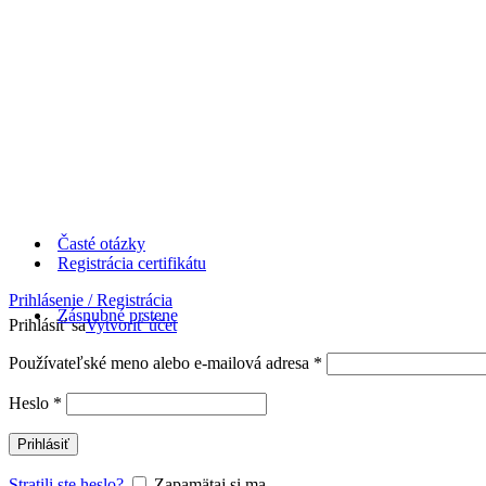
Časté otázky
Registrácia certifikátu
Prihlásenie / Registrácia
Zásnubné prstene
Prihlásiť sa
Vytvoriť účet
Používateľské meno alebo e-mailová adresa
*
Heslo
*
Prihlásiť
Stratili ste heslo?
Zapamätaj si ma