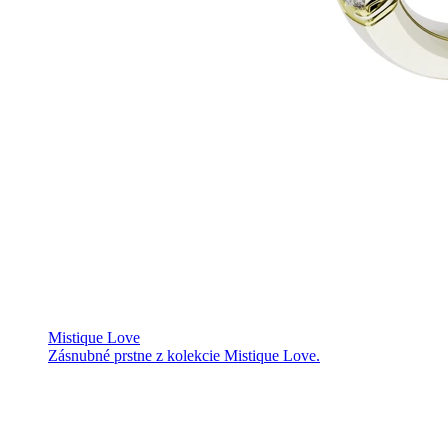
Mistique Love
Zásnubné prstne z kolekcie Mistique Love.