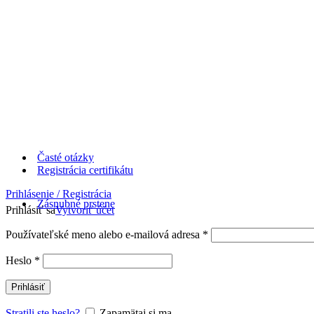
Časté otázky
Registrácia certifikátu
Prihlásenie / Registrácia
Zásnubné prstene
Prihlásiť sa
Vytvoriť účet
Používateľské meno alebo e-mailová adresa
*
Heslo
*
Prihlásiť
Stratili ste heslo?
Zapamätaj si ma