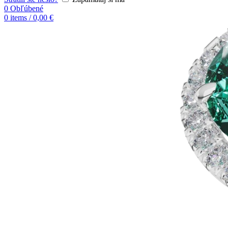
0
Obľúbené
0
items
/
0,00
€