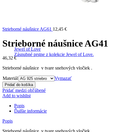
Strieborné náušnice AG61
12,45
€
Strieborné náušnice AG41
Jewel of Love
Zásnubné prstne z kolekcie Jewel of Love.
46,32
€
Strieborné náušnice v tvare snehových vločiek .
Materiál
Vymazať
Pridať do košíka
Pridať medzi obľúbené
Add to wishlist
Popis
Ďalšie informácie
Popis
Strieborné náušnice v tvare snehových vločiek .