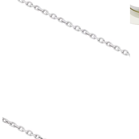
Mistique Love
Zásnubné prstne z kolekcie Mistique Love.