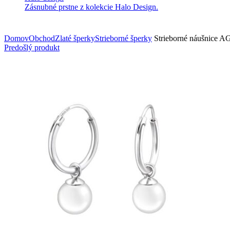
Zásnubné prstne z kolekcie Halo Design.
Domov
Obchod
Zlaté šperky
Strieborné šperky
Strieborné náušnice A
Predošlý produkt