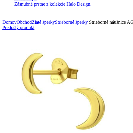
Zásnubné prstne z kolekcie Halo Design.
Domov
Obchod
Zlaté šperky
Strieborné šperky
Strieborné náušnice A
Predošlý produkt