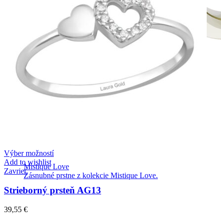
Výber možností
Add to wishlist
Mistique Love
Zavrieť
Zásnubné prstne z kolekcie Mistique Love.
Strieborný prsteň AG13
39,55
€