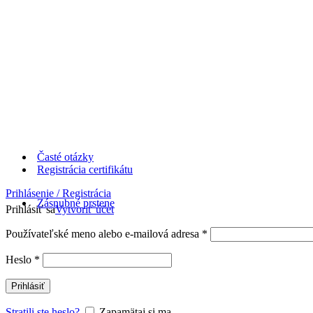
Časté otázky
Registrácia certifikátu
Prihlásenie / Registrácia
Zásnubné prstene
Prihlásiť sa
Vytvoriť účet
Používateľské meno alebo e-mailová adresa
*
Heslo
*
Prihlásiť
Stratili ste heslo?
Zapamätaj si ma