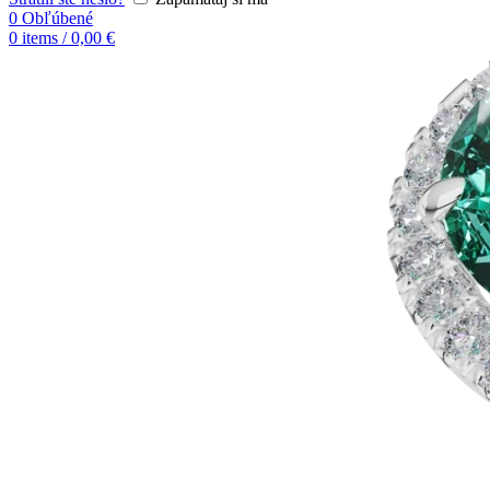
0
Obľúbené
0
items
/
0,00
€