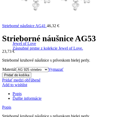
Strieborné náušnice AG41
46,32
€
Strieborné náušnice AG53
Jewel of Love
Zásnubné prstne z kolekcie Jewel of Love.
23,73
€
Strieborné kruhové náušnice s príveskom bielej perly.
Materiál
Vymazať
Pridať do košíka
Pridať medzi obľúbené
Add to wishlist
Popis
Ďalšie informácie
Popis
Strieborné kruhové náušnice s príveskom bielej perly.