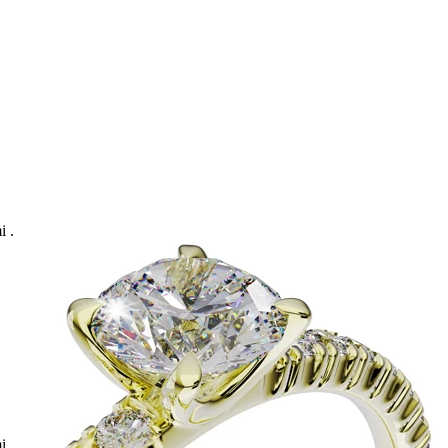
i .
i .