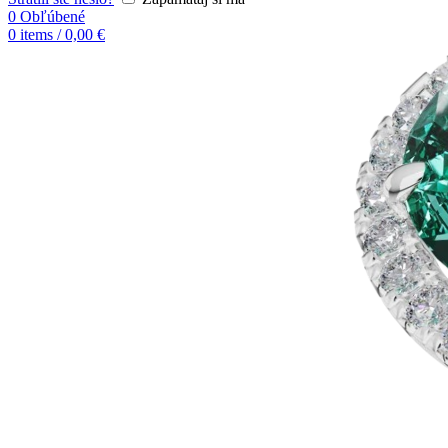
0
Obľúbené
0
items
/
0,00
€