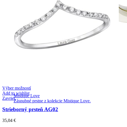
Výber možností
Add to wishlist
Mistique Love
Zavrieť
Zásnubné prstne z kolekcie Mistique Love.
Strieborný prsteň AG02
35,04
€