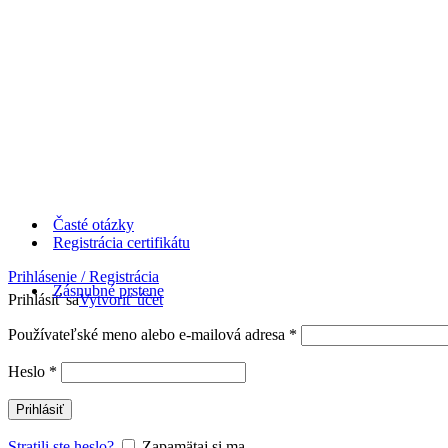
Časté otázky
Registrácia certifikátu
Prihlásenie / Registrácia
Zásnubné prstene
Prihlásiť sa
Vytvoriť účet
Používateľské meno alebo e-mailová adresa
*
Heslo
*
Prihlásiť
Stratili ste heslo?
Zapamätaj si ma