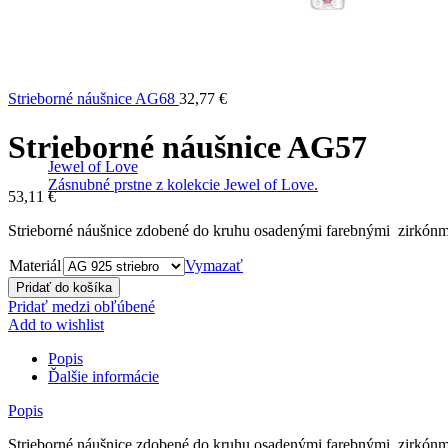
Strieborné náušnice AG68
32,77
€
Strieborné náušnice AG57
Jewel of Love
Zásnubné prstne z kolekcie Jewel of Love.
53,11
€
Strieborné náušnice zdobené do kruhu osadenými farebnými zirkónm
Materiál
Vymazať
Pridať do košíka
Pridať medzi obľúbené
Add to wishlist
Popis
Ďalšie informácie
Popis
Strieborné náušnice zdobené do kruhu osadenými farebnými zirkónm