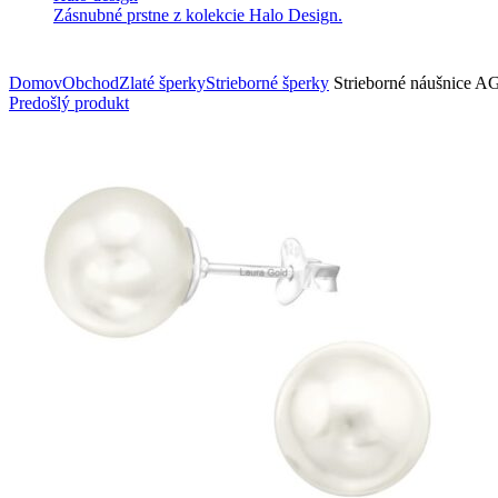
Zásnubné prstne z kolekcie Halo Design.
Domov
Obchod
Zlaté šperky
Strieborné šperky
Strieborné náušnice A
Predošlý produkt