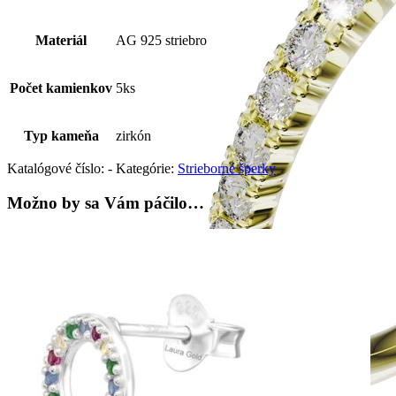
Materiál
AG 925 striebro
Počet kamienkov
5ks
Typ kameňa
zirkón
Katalógové číslo:
-
Kategórie:
Strieborné šperky
Možno by sa Vám páčilo…