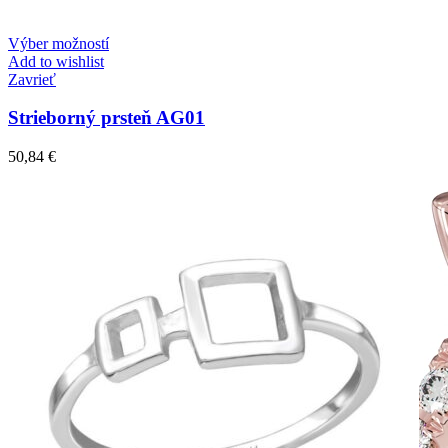
Výber možností
Add to wishlist
Zavrieť
Strieborný prsteň AG01
50,84
€