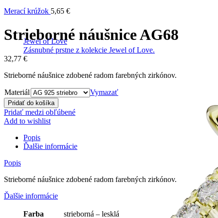
Merací krúžok
5,65
€
Strieborné náušnice AG68
Jewel of Love
Zásnubné prstne z kolekcie Jewel of Love.
32,77
€
Strieborné náušnice zdobené radom farebných zirkónov.
Materiál
Vymazať
Pridať do košíka
Pridať medzi obľúbené
Add to wishlist
Popis
Ďalšie informácie
Popis
Strieborné náušnice zdobené radom farebných zirkónov.
Ďalšie informácie
Farba
strieborná – lesklá