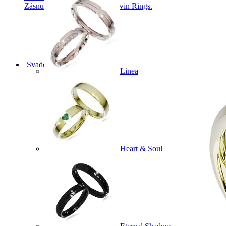
Zásnubné prstne z kolekcie Twin Rings.
Svadobné obrúčky
Linea
Heart & Soul