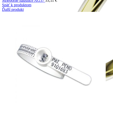
Strieborné náušnice AG57
53,11
€
Späť k produktom
Ďalší produkt