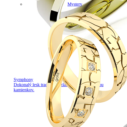
Mystery
Symphony
Dokonalý lesk tradičného zlata s decentnou iskrou
kamienkov.