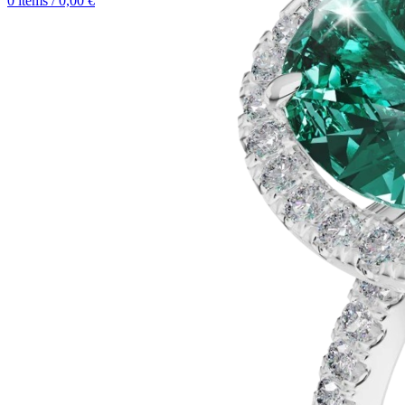
0
items
/
0,00
€