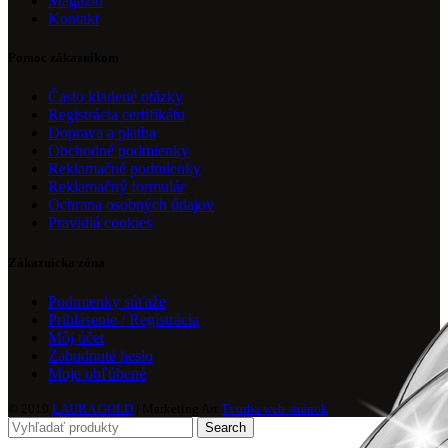
Magazín
Kontakt
Pomoc zákazníkom
Často kladené otázky
Registrácia certifikátu
Doprava a platba
Obchodné podmienky
Reklamačné podmienky
Reklamačný formulár
Ochrana osobných údajov
Pravidlá cookies
Zákaznícka zóna
Podmienky súťaže
Prihlásenie / Registrácia
Môj účet
Zabudnuté heslo
Moje obľúbené
© 2019
LAURA GOLD
| Marketing Art
Tvorba web stránok
Search