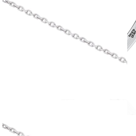
Romantic Collection
Zásnubné prstne z kolekcie Romantic.