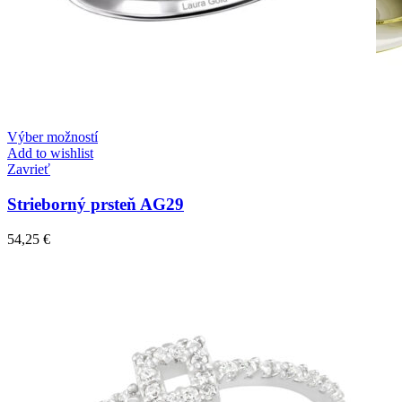
Výber možností
Add to wishlist
Zavrieť
Strieborný prsteň AG29
54,25
€
Crown Beauty
Zásnubné prstne z kolekcie Crown Beauty.