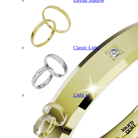
Eternal Shadow
Classic Light
Light +4