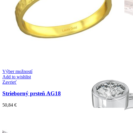
Forever Collection
Zásnubné prstne z kolekcie Forever.
Výber možností
Add to wishlist
Zavrieť
Strieborný prsteň AG18
50,84
€