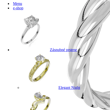
Menu
e-shop
Zásnubné prstene
Elegant Night