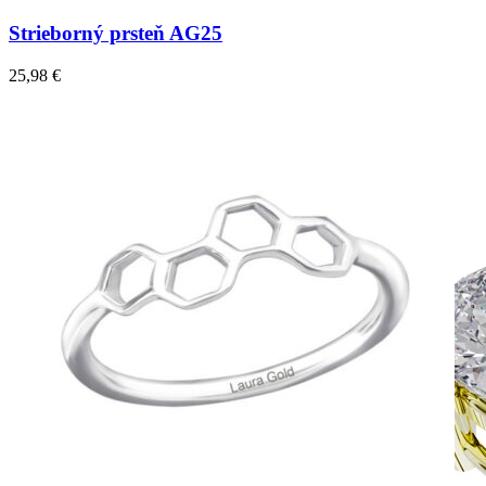
Strieborný prsteň AG25
25,98
€
Simple Collection
Zásnubné prstne z kolekcie Simple.