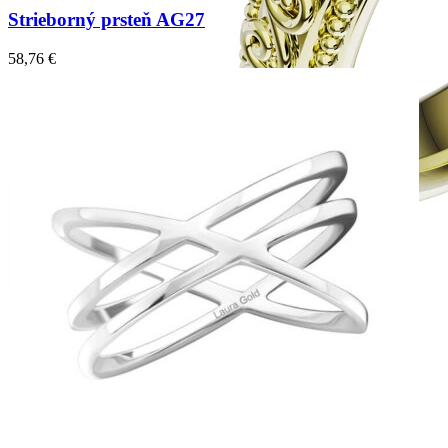
Strieborný prsteň AG27
58,76
€
Elegant Night
Zásnubné prstne z kolekcie Elegant Night.