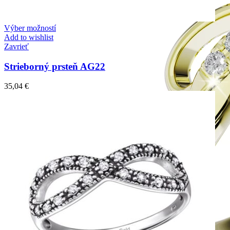
Výber možností
Add to wishlist
Zavrieť
Strieborný prsteň AG22
35,04
€