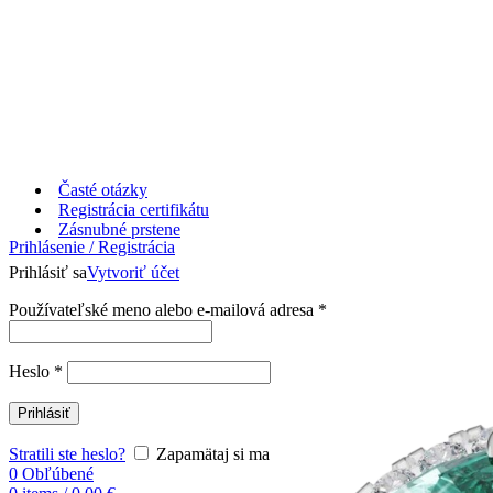
Časté otázky
Registrácia certifikátu
Zásnubné prstene
Prihlásenie / Registrácia
Prihlásiť sa
Vytvoriť účet
Používateľské meno alebo e-mailová adresa
*
Heslo
*
Prihlásiť
Stratili ste heslo?
Zapamätaj si ma
0
Obľúbené