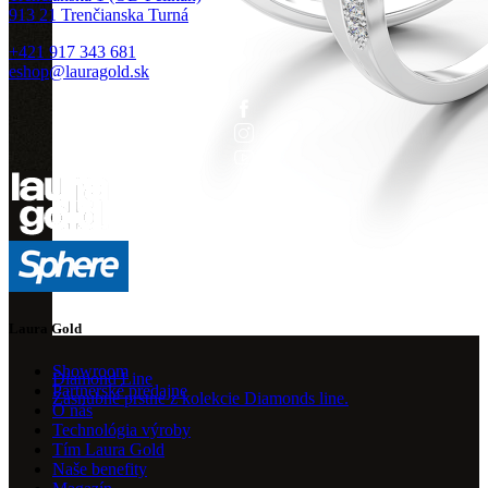
913 21 Trenčianska Turná
+421 917 343 681
eshop@lauragold.sk
Laura Gold
Showroom
Diamond Line
Partnerské predajne
Zásnubné prstne z kolekcie Diamonds line.
O nás
Technológia výroby
Tím Laura Gold
Naše benefity