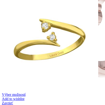
Výber možností
Add to wishlist
Zavrieť