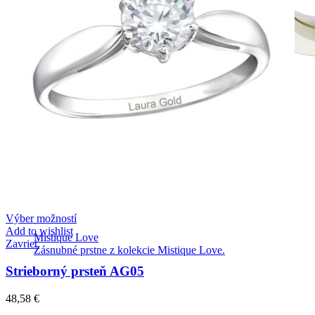
Výber možností
Add to wishlist
Mistique Love
Zavrieť
Zásnubné prstne z kolekcie Mistique Love.
Strieborný prsteň AG05
48,58
€