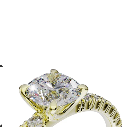
i.
i.