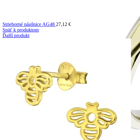
Strieborné náušnice AG48
27,12
€
Späť k produktom
Ďalší produkt