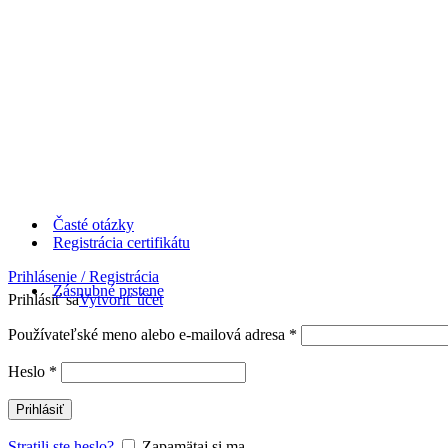
Časté otázky
Registrácia certifikátu
Prihlásenie / Registrácia
Zásnubné prstene
Prihlásiť sa
Vytvoriť účet
Používateľské meno alebo e-mailová adresa
*
Heslo
*
Prihlásiť
Stratili ste heslo?
Zapamätaj si ma