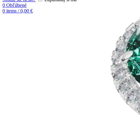
0
Obľúbené
0
items
/
0,00
€