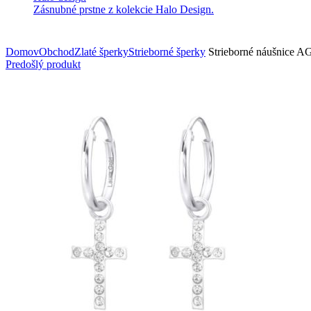
Zásnubné prstne z kolekcie Halo Design.
Domov
Obchod
Zlaté šperky
Strieborné šperky
Strieborné náušnice A
Predošlý produkt