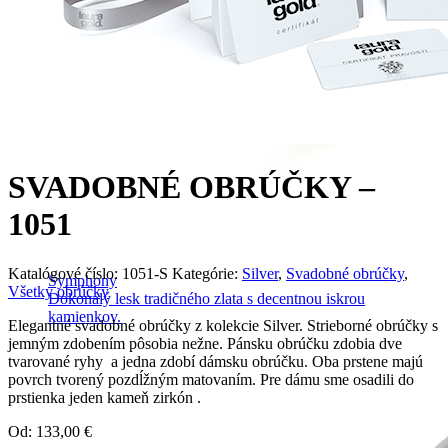
SVADOBNÉ OBRÚČKY –
1051
Katalógové číslo:
1051-S
Kategórie:
Silver
,
Svadobné obrúčky
,
Symphony
Všetky obrúčky
Dokonalý lesk tradičného zlata s decentnou iskrou
kamienkov.
Elegantné svadobné obrúčky z kolekcie Silver. Strieborné obrúčky s
jemným zdobením pôsobia nežne. Pánsku obrúčku zdobia dve
tvarované ryhy a jedna zdobí dámsku obrúčku. Oba prstene majú
povrch tvorený pozdĺžným matovaním. Pre dámu sme osadili do
prstienka jeden kameň zirkón .
Od:
133,00
€