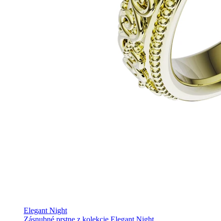
Elegant Night
Zásnubné prstne z kolekcie Elegant Night.