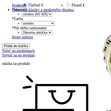
Tlačené
€
Písané
€
Harmony
*
Materiál
Harmónia klasiky a moderného dizajnu.
*
Farba
*
Pár alebo samostatne
Reset options
Pridať do košíka
Nájsť na predajniach
Spýtať sa na produkt
otázka na produkt