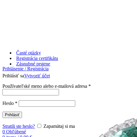
Časté otázky
Registrácia certifikátu
Zásnubné prstene
Prihlásenie / Registrácia
Prihlásiť sa
Vytvoriť účet
Používateľské meno alebo e-mailová adresa
*
Heslo
*
Prihlásiť
Stratili ste heslo?
Zapamätaj si ma
0
Obľúbené