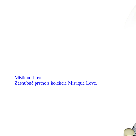
Mistique Love
Zásnubné prstne z kolekcie Mistique Love.