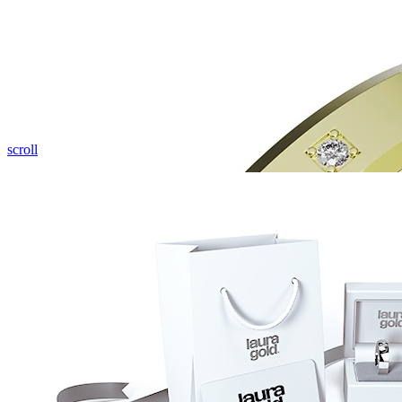
Pozrieť video
scroll