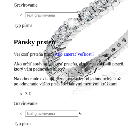
Gravírovanie
€
Typ písma
Tlačené
€
Písané
€
Pánsky prsteň
Veľkosť prsteňa (mm)
Ako zmerať veľkosť?
Ako určiť správnu veľkosť prsteňa, aby ste si zakúpili prsteň,
ktorý vám padne ako uliaty?
Na odmeranie existujú rôzne pomôcky od jednoduchých až
po odmeranie vášho prsta špeciálnymi mernými krúžkami.
3 €
Gravírovanie
€
Typ písma