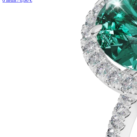
0
items
/
0,00
€