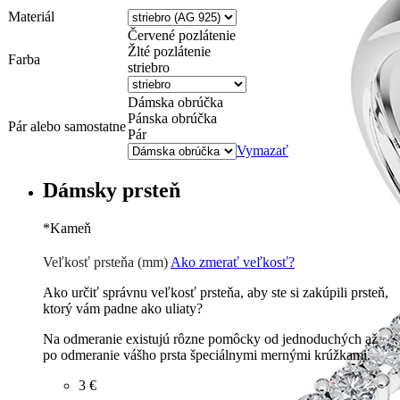
Materiál
Červené pozlátenie
Žlté pozlátenie
Farba
striebro
Dámska obrúčka
Pánska obrúčka
Pár alebo samostatne
Pár
Vymazať
Dámsky prsteň
*
Kameň
Zirkón
€
Briliant G-H/Si1-2
38 €
Veľkosť prsteňa (mm)
Ako zmerať veľkosť?
Ako určiť správnu veľkosť prsteňa, aby ste si zakúpili prsteň,
ktorý vám padne ako uliaty?
Na odmeranie existujú rôzne pomôcky od jednoduchých až
po odmeranie vášho prsta špeciálnymi mernými krúžkami.
3 €