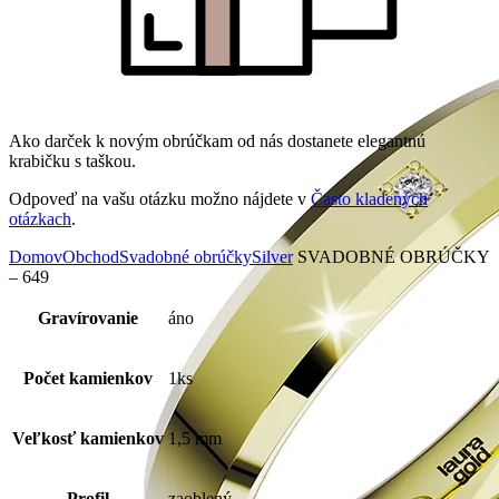
Ako darček k novým obrúčkam od nás dostanete elegantnú
krabičku s taškou.
Odpoveď na vašu otázku možno nájdete v
Často kladených
otázkach
.
Domov
Obchod
Svadobné obrúčky
Silver
SVADOBNÉ OBRÚČKY
– 649
Gravírovanie
áno
Počet kamienkov
1ks
Veľkosť kamienkov
1,5 mm
Profil
zaoblený