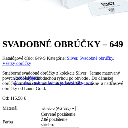
SVADOBNÉ OBRÚČKY – 649
Katalógové číslo:
649-S
Kategórie:
Silver
,
Svadobné obrúčky
,
Všetky obrúčky
Strieborné svadobné obrúčky z kolekcie Silver . Jemne matovaný
Twist Elegance
povrch zdobený jednoduchou ryhou po obvode . Do dámskej
Zásnubné prstne z kolekcie Twist Elegance.
obrúčky sme na stred umiestnili jeden zirkón. Krásne a nadčasové
obrúčky od Laura Gold.
Od:
115,50
€
Materiál
Červené pozlátenie
Žlté pozlátenie
Farba
striebro