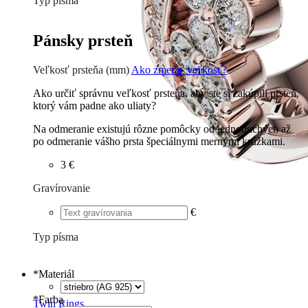
Typ písma
Tlačené
€
Písané
€
Pánsky prsteň
Veľkosť prsteňa (mm)
Ako zmerať veľkosť?
Ako určiť správnu veľkosť prsteňa, aby ste si zakúpili prsteň,
ktorý vám padne ako uliaty?
Na odmeranie existujú rôzne pomôcky od jednoduchých až
po odmeranie vášho prsta špeciálnymi mernými krúžkami.
3 €
Gravírovanie
€
Typ písma
Tlačené
€
Písané
€
*
Materiál
*
Farba
Twin Rings