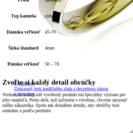
Typ kameňa
zirkón
Dámska veľkosť
45-70
Šírka štandard
4mm
Pánska veľkosť
50 – 78
Zvoľte si každý detail obrúčky
Symphony
Dokonalý lesk tradičného zlata s decentnou iskrou
kamienkov.
Veríme, že každý náš vyrobený produkt má špeciálny význam pre
jeho majiteľa. Preto skôr, než začneme s výrobou, chceme spoznať
nášho zákazníka. Spolu tak doladíme detaily, aby obrúčky boli
unikátne a podľa predstáv.