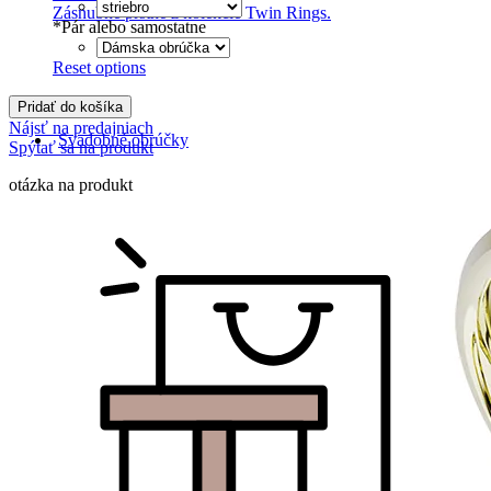
Zásnubné prstne z kolekcie Twin Rings.
*
Pár alebo samostatne
Reset options
Pridať do košíka
Nájsť na predajniach
Svadobné obrúčky
Spýtať sa na produkt
otázka na produkt