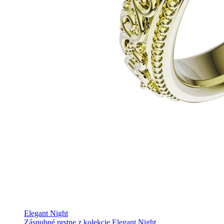
Elegant Night
Zásnubné prstne z kolekcie Elegant Night.