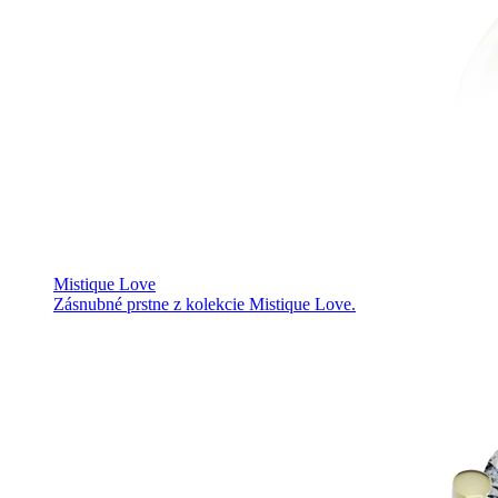
Mistique Love
Zásnubné prstne z kolekcie Mistique Love.