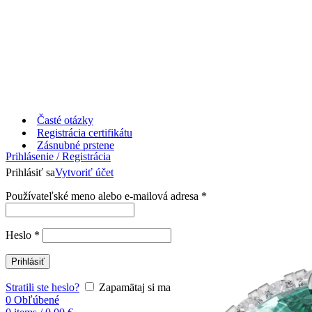
Časté otázky
Registrácia certifikátu
Zásnubné prstene
Prihlásenie / Registrácia
Prihlásiť sa
Vytvoriť účet
Používateľské meno alebo e-mailová adresa
*
Heslo
*
Prihlásiť
Stratili ste heslo?
Zapamätaj si ma
0
Obľúbené