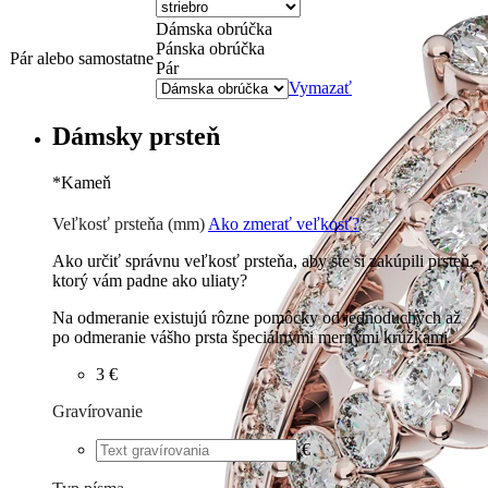
Dámska obrúčka
Pánska obrúčka
Pár alebo samostatne
Pár
Vymazať
Dámsky prsteň
*
Kameň
Zirkón
€
Briliant G-H/Si1-2
38 €
Veľkosť prsteňa (mm)
Ako zmerať veľkosť?
Ako určiť správnu veľkosť prsteňa, aby ste si zakúpili prsteň,
ktorý vám padne ako uliaty?
Na odmeranie existujú rôzne pomôcky od jednoduchých až
po odmeranie vášho prsta špeciálnymi mernými krúžkami.
3 €
Gravírovanie
€