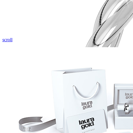
Pozrieť video
scroll