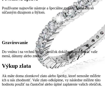
Používame najnovšie nástroje a špeciálne metódy, ktoré idú so
súčasným dizajnom a štýlom.
Gravírovanie
Do vnútra i na vrchnú stranu obrúčok dokážeme gravírovať vaše
mená, dátumy alebo znaky.
Výkup zlata
Ak máte doma zlomkové zlato alebo šperky, ktoré nenosíte môžete
ich u nás zhodnotiť. Vaše zlato odkúpime, vy následne môžete túto
hodnotu použiť na čiastočné alebo úplné zaplatenie vašich obrúčok.