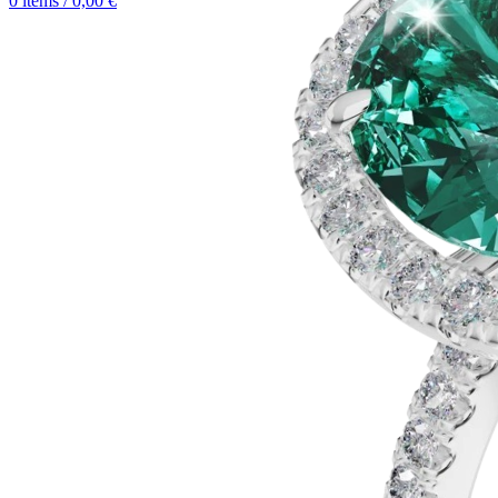
0
items
/
0,00
€