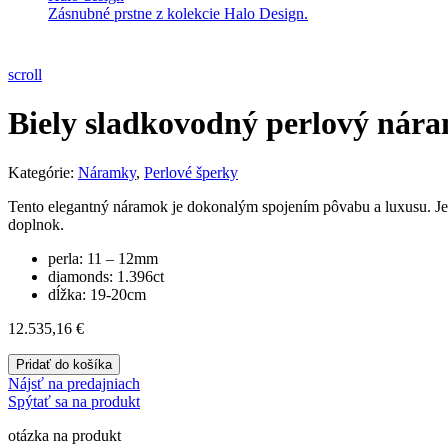
Zásnubné prstne z kolekcie Halo Design.
scroll
Biely sladkovodný perlový ná
Kategórie:
Náramky
,
Perlové šperky
Tento elegantný náramok je dokonalým spojením pôvabu a luxusu. Jem
doplnok.
perla: 11 – 12mm
diamonds: 1.396ct
dĺžka: 19-20cm
12.535,16
€
Pridať do košíka
Nájsť na predajniach
Spýtať sa na produkt
otázka na produkt