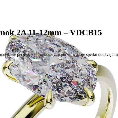
ramok 2A 11-12mm – VDCB15
né biele perly sú doplnené zlatými prvkami, ktoré šperku dodávajú mo