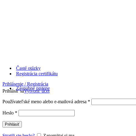
Časté otázky
Registrácia certifikátu
Prihlásenie / Registrácia
Zásnubné prstene
Prihlásiť sa
Vytvoriť účet
Používateľské meno alebo e-mailová adresa
*
Heslo
*
Prihlásiť
Stratili ste heslo?
Zapamätaj si ma