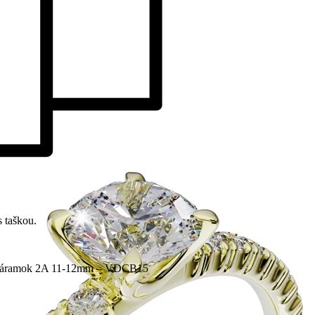
 taškou.
ý náramok 2A 11-12mm – VDCB15