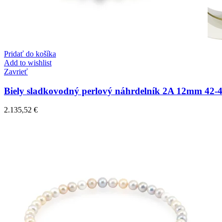
Pridať do košíka
Add to wishlist
Zavrieť
Biely sladkovodný perlový náhrdelník 2A 12mm 42
2.135,52
€
Mistique Love
Zásnubné prstne z kolekcie Mistique Love.