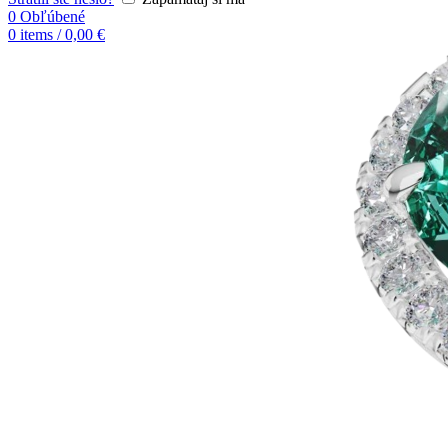
0
Obľúbené
0
items
/
0,00
€