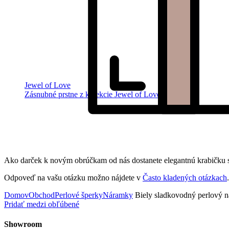
Jewel of Love
Zásnubné prstne z kolekcie Jewel of Love.
Ako darček k novým obrúčkam od nás dostanete elegantnú krabičku s
Odpoveď na vašu otázku možno nájdete v
Často kladených otázkach
.
Domov
Obchod
Perlové šperky
Náramky
Biely sladkovodný perlov
Pridať medzi obľúbené
Showroom