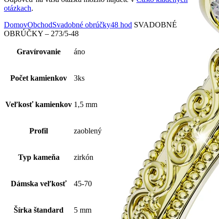
otázkach
.
Domov
Obchod
Svadobné obrúčky
48 hod
SVADOBNÉ
OBRÚČKY – 273/5-48
Gravírovanie
áno
Počet kamienkov
3ks
Veľkosť kamienkov
1,5 mm
Profil
zaoblený
Typ kameňa
zirkón
Dámska veľkosť
45-70
Šírka štandard
5 mm