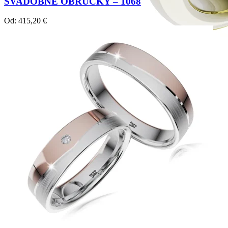
SVADOBNÉ OBRÚČKY – 1068
Od:
415,20
€
Crown Beauty
Zásnubné prstne z kolekcie Crown Beauty.