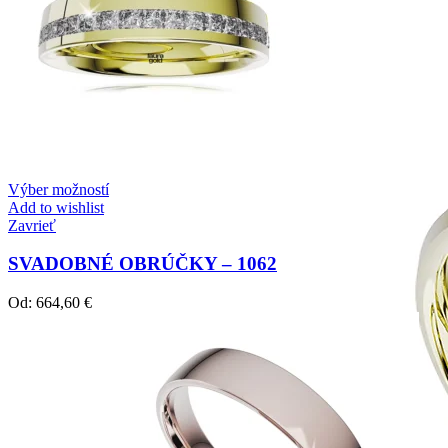
Zásnubné prstne z kolekcie Twin Rings.
Svadobné obrúčky
Výber možností
Add to wishlist
Zavrieť
SVADOBNÉ OBRÚČKY – 1062
Od:
664,60
€