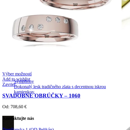
Výber možností
Add to wishlist
Symphony
Zavrieť
Dokonalý lesk tradičného zlata s decentnou iskrou
kamienkov.
SVADOBNÉ OBRÚČKY – 1060
Od:
708,60
€
Kontaktujte nás
Trenčianska 1 (OD Pelikán)