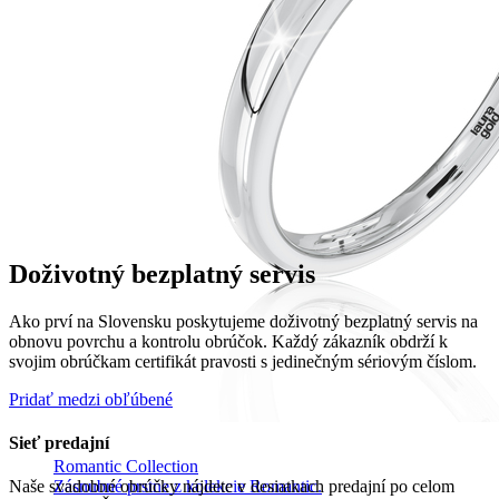
Doživotný bezplatný servis
Ako prví na Slovensku poskytujeme doživotný bezplatný servis na
obnovu povrchu a kontrolu obrúčok. Každý zákazník obdrží k
svojim obrúčkam certifikát pravosti s jedinečným sériovým číslom.
Pridať medzi obľúbené
Sieť predajní
Romantic Collection
Zásnubné prstne z kolekcie Romantic.
Naše svadobné obrúčky nájdete v desiatkach predajní po celom