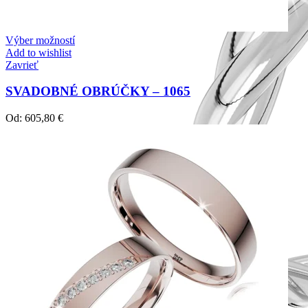
Výber možností
Add to wishlist
Zavrieť
SVADOBNÉ OBRÚČKY – 1065
Od:
605,80
€