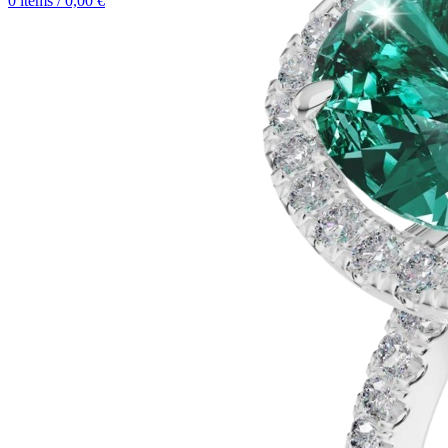
0
items
/
0,00
€