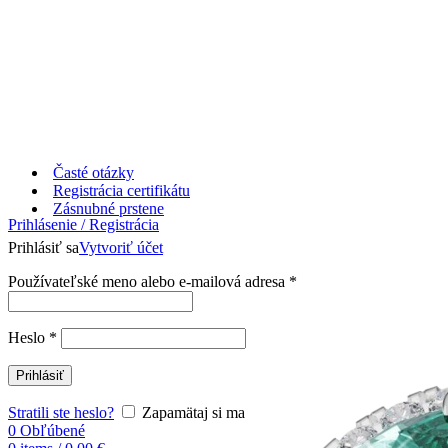
Časté otázky
Registrácia certifikátu
Zásnubné prstene
Prihlásenie / Registrácia
Prihlásiť sa
Vytvoriť účet
Používateľské meno alebo e-mailová adresa
*
Heslo
*
Prihlásiť
Stratili ste heslo?
Zapamätaj si ma
0
Obľúbené