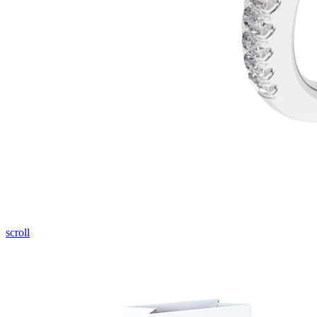
scroll
Halo design
Zásnubné prstne z kolekcie Halo Design.