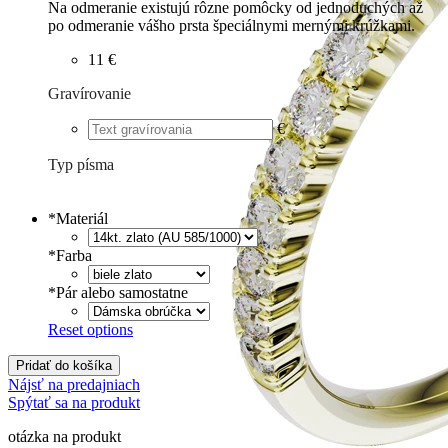
Na odmeranie existujú rôzne pomôcky od jednoduchých až
po odmeranie vášho prsta špeciálnymi mernými krúžkami.
11 €
Gravírovanie
€
Typ písma
Tlačené
€
Písané
€
*
Materiál
*
Farba
*
Pár alebo samostatne
Reset options
Pridať do košíka
Nájsť na predajniach
Spýtať sa na produkt
otázka na produkt