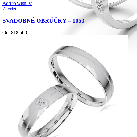
Add to wishlist
Zavrieť
SVADOBNÉ OBRÚČKY – 1053
Od:
818,50
€
Diamond Line
Zásnubné prstne z kolekcie Diamonds line.