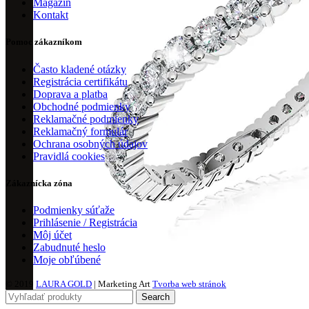
Magazín
Kontakt
Pomoc zákazníkom
Často kladené otázky
Registrácia certifikátu
Doprava a platba
Obchodné podmienky
Reklamačné podmienky
Reklamačný formulár
Ochrana osobných údajov
Pravidlá cookies
Zákaznícka zóna
Podmienky súťaže
Prihlásenie / Registrácia
Môj účet
Zabudnuté heslo
Moje obľúbené
© 2019
LAURA GOLD
| Marketing Art
Tvorba web stránok
Search