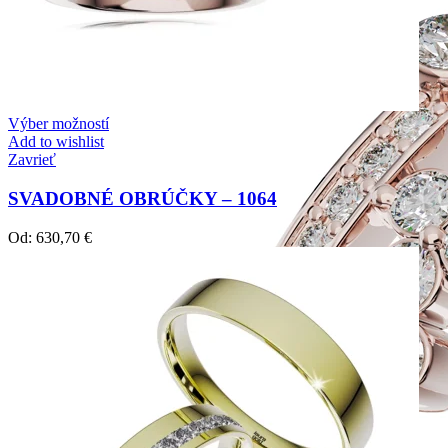
Výber možností
Add to wishlist
Zavrieť
SVADOBNÉ OBRÚČKY – 1064
Od:
630,70
€