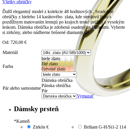
Všetky obrúčky
Ďalší elegantný model z kolekcie 48 hodinových . Svadobné
obrúčky z bieleho 14 karátového zlata, kde stredovú líniu s
pozdĺžnym matovaním lemujú po krajoch tenké prúžky s vysokým
leskom. Dámska obrúčka je zdobená osadenými kameňmi. Vyberte
si zirkóny, alebo nádherne brúsené diamanty.
Od:
720,00
€
Materiál
biele zlato
žlté zlato
Farba
červené zlato
Dámska obrúčka
Pánska obrúčka
Pár alebo samostatne
Pár
Vymazať
Dámsky prsteň
*
Kameň
Zirkón
€
Briliant G-H/Si1-2
114