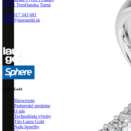
913 21 Trenčianska Turná
+421 917 343 681
eshop@lauragold.sk
Laura Gold
Showroom
Partnerské predajne
O nás
Technológia výroby
Tím Laura Gold
Naše benefity