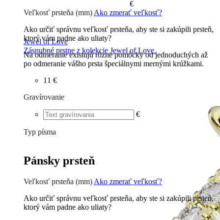
€
Veľkosť prsteňa (mm)
Ako zmerať veľkosť?
Ako určiť správnu veľkosť prsteňa, aby ste si zakúpili prsteň,
ktorý vám padne ako uliaty?
Jewel of Love
Zásnubné prstne z kolekcie Jewel of Love.
Na odmeranie existujú rôzne pomôcky od jednoduchých až
po odmeranie vášho prsta špeciálnymi mernými krúžkami.
11 €
Gravírovanie
€
Typ písma
Tlačené
€
Písané
€
Pánsky prsteň
Veľkosť prsteňa (mm)
Ako zmerať veľkosť?
Ako určiť správnu veľkosť prsteňa, aby ste si zakúpili prsteň,
ktorý vám padne ako uliaty?