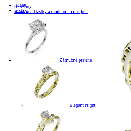
Menu
Harmony
e-shop
Harmónia klasiky a moderného dizajnu.
Zásnubné prstene
Elegant Night