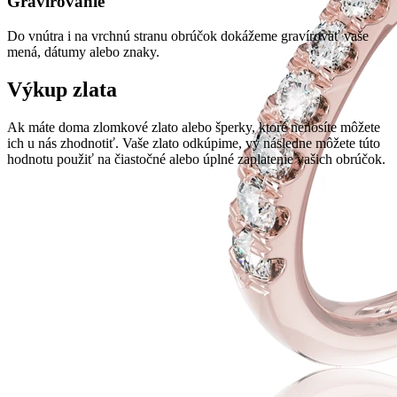
Gravírovanie
Do vnútra i na vrchnú stranu obrúčok dokážeme gravírovať vaše
mená, dátumy alebo znaky.
Výkup zlata
Ak máte doma zlomkové zlato alebo šperky, ktoré nenosíte môžete
ich u nás zhodnotiť. Vaše zlato odkúpime, vy následne môžete túto
hodnotu použiť na čiastočné alebo úplné zaplatenie vašich obrúčok.