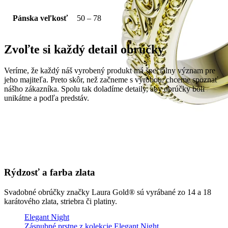
Pánska veľkosť
50 – 78
Zvoľte si každý detail obrúčky
Veríme, že každý náš vyrobený produkt má špeciálny význam pre
jeho majiteľa. Preto skôr, než začneme s výrobou, chceme spoznať
nášho zákazníka. Spolu tak doladíme detaily, aby obrúčky boli
unikátne a podľa predstáv.
Rýdzosť a farba zlata
Svadobné obrúčky značky Laura Gold® sú vyrábané zo 14 a 18
karátového zlata, striebra či platiny.
Elegant Night
Zásnubné prstne z kolekcie Elegant Night.