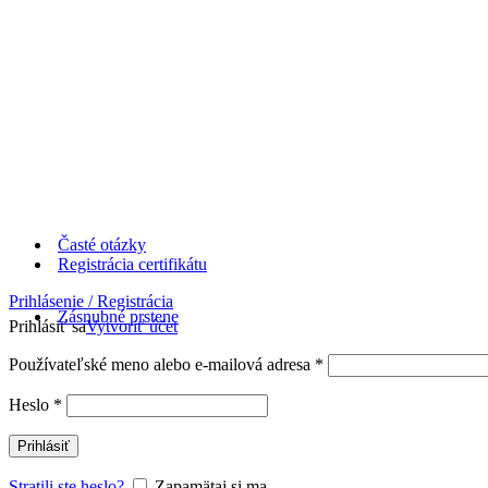
Časté otázky
Registrácia certifikátu
Prihlásenie / Registrácia
Zásnubné prstene
Prihlásiť sa
Vytvoriť účet
Používateľské meno alebo e-mailová adresa
*
Heslo
*
Prihlásiť
Stratili ste heslo?
Zapamätaj si ma