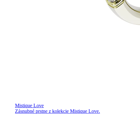
Mistique Love
Zásnubné prstne z kolekcie Mistique Love.