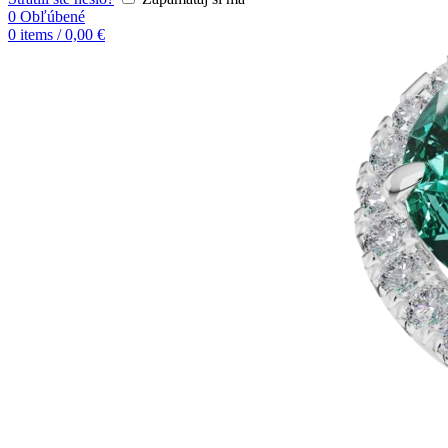
0
Obľúbené
0
items
/
0,00
€