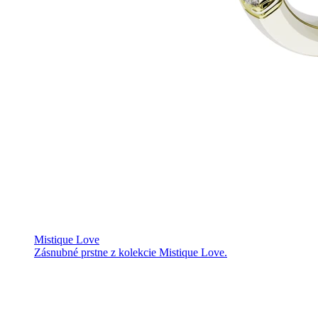
Mistique Love
Zásnubné prstne z kolekcie Mistique Love.