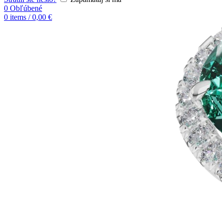
0
Obľúbené
0
items
/
0,00
€