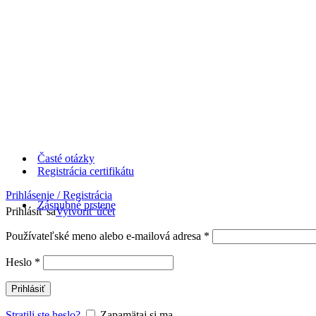
Časté otázky
Registrácia certifikátu
Prihlásenie / Registrácia
Zásnubné prstene
Prihlásiť sa
Vytvoriť účet
Používateľské meno alebo e-mailová adresa
*
Heslo
*
Prihlásiť
Stratili ste heslo?
Zapamätaj si ma