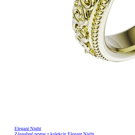
Elegant Night
Zásnubné prstne z kolekcie Elegant Night.