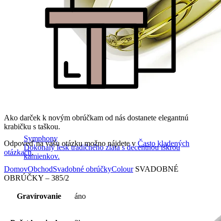
Ako darček k novým obrúčkam od nás dostanete elegantnú
krabičku s taškou.
Symphony
Odpoveď na vašu otázku možno nájdete v
Často kladených
Dokonalý lesk tradičného zlata s decentnou iskrou
otázkach
.
kamienkov.
Domov
Obchod
Svadobné obrúčky
Colour
SVADOBNÉ
OBRÚČKY – 385/2
Gravírovanie
áno