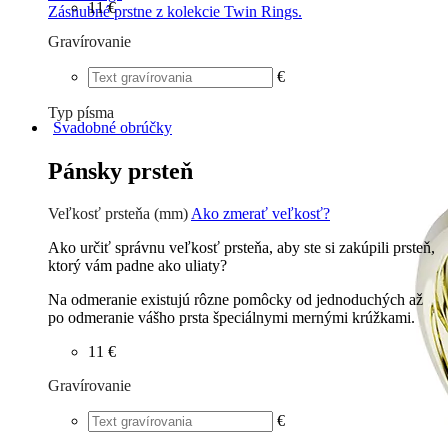
11 €
Zásnubné prstne z kolekcie Twin Rings.
Gravírovanie
€
Typ písma
Svadobné obrúčky
Tlačené
€
Písané
€
Pánsky prsteň
Veľkosť prsteňa (mm)
Ako zmerať veľkosť?
Ako určiť správnu veľkosť prsteňa, aby ste si zakúpili prsteň,
ktorý vám padne ako uliaty?
Na odmeranie existujú rôzne pomôcky od jednoduchých až
po odmeranie vášho prsta špeciálnymi mernými krúžkami.
11 €
Gravírovanie
€