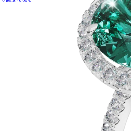
0
items
/
0,00
€