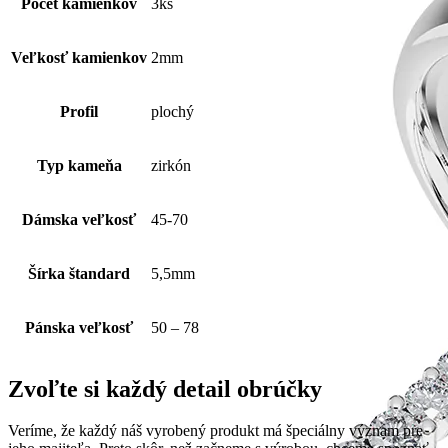
Počet kamienkov
3ks
Veľkosť kamienkov
2mm
Profil
plochý
Typ kameňa
zirkón
Dámska veľkosť
45-70
Šírka štandard
5,5mm
Pánska veľkosť
50 – 78
Zvoľte si každý detail obrúčky
Veríme, že každý náš vyrobený produkt má špeciálny význam pre