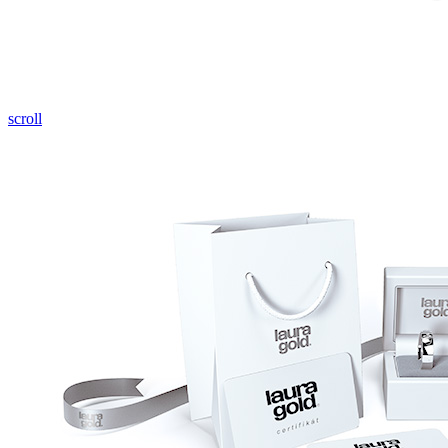
Pozrieť video
scroll
Twist Elegance
Zásnubné prstne z kolekcie Twist Elegance.