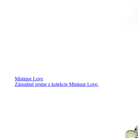
Mistique Love
Zásnubné prstne z kolekcie Mistique Love.