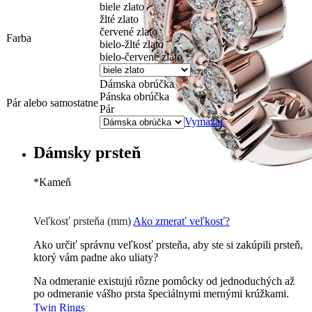
biele zlato
žlté zlato
červené zlato
Farba
bielo-žlté zlato
bielo-červené zlato
Dámska obrúčka
Pánska obrúčka
Pár alebo samostatne
Pár
Vymazať
Dámsky prsteň
*
Kameň
Zirkón
0 €
Briliant G-H/Si1-2
228
€
Veľkosť prsteňa (mm)
Ako zmerať veľkosť?
Ako určiť správnu veľkosť prsteňa, aby ste si zakúpili prsteň,
ktorý vám padne ako uliaty?
Na odmeranie existujú rôzne pomôcky od jednoduchých až
po odmeranie vášho prsta špeciálnymi mernými krúžkami.
Twin Rings