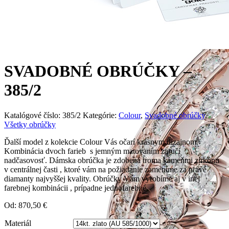
SVADOBNÉ OBRÚČKY –
385/2
Katalógové číslo:
385/2
Kategórie:
Colour
,
Svadobné obrúčky
,
Všetky obrúčky
Ďalší model z kolekcie Colour Vás očarí krásnym dizajnom.
Kombinácia dvoch farieb s jemným matovaním zaručí
nadčasovosť. Dámska obrúčka je zdobená troma kameňmi zirkónu
v centrálnej časti , ktoré vám na požiadanie zameníme za pravé
diamanty najvyššej kvality. Obrúčky Vám vyrobíme aj v inej
farebnej kombinácii , prípadne jednofarebné.
Od:
870,50
€
Materiál