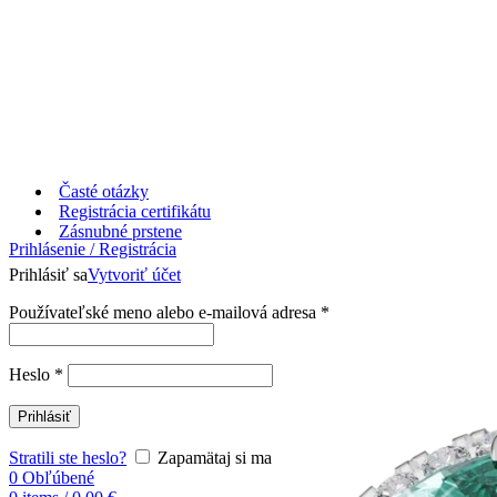
Časté otázky
Registrácia certifikátu
Zásnubné prstene
Prihlásenie / Registrácia
Prihlásiť sa
Vytvoriť účet
Používateľské meno alebo e-mailová adresa
*
Heslo
*
Prihlásiť
Stratili ste heslo?
Zapamätaj si ma
0
Obľúbené