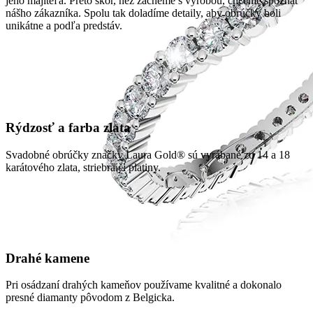
jeho majiteľa. Preto skôr, než začneme s výrobou, chceme spoznať
nášho zákazníka. Spolu tak doladíme detaily, aby obrúčky boli
unikátne a podľa predstáv.
Rýdzosť a farba zlata
Svadobné obrúčky značky Laura Gold® sú vyrábané zo 14 a 18
karátového zlata, striebra či platiny.
Drahé kamene
Pri osádzaní drahých kameňov používame kvalitné a dokonalo
presné diamanty pôvodom z Belgicka.