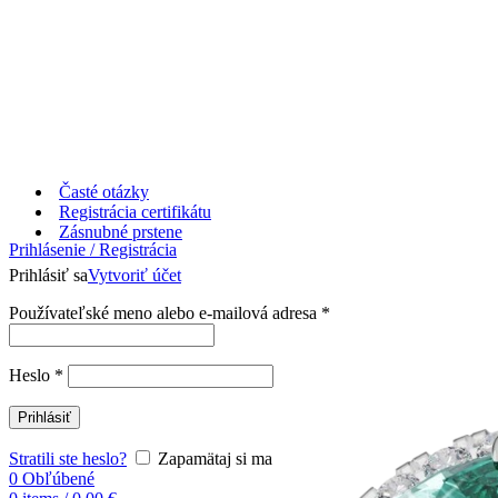
Časté otázky
Registrácia certifikátu
Zásnubné prstene
Prihlásenie / Registrácia
Prihlásiť sa
Vytvoriť účet
Používateľské meno alebo e-mailová adresa
*
Heslo
*
Prihlásiť
Stratili ste heslo?
Zapamätaj si ma
0
Obľúbené