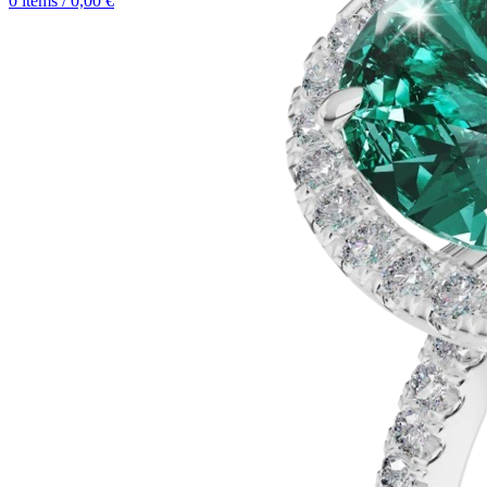
0
items
/
0,00
€