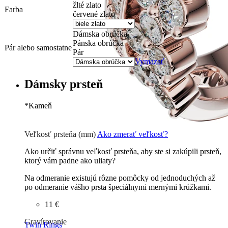
žlté zlato
Farba
červené zlato
Dámska obrúčka
Pánska obrúčka
Pár alebo samostatne
Pár
Vymazať
Dámsky prsteň
*
Kameň
Zirkón
0 €
Briliant G-H/Si1-2
342
€
Veľkosť prsteňa (mm)
Ako zmerať veľkosť?
Ako určiť správnu veľkosť prsteňa, aby ste si zakúpili prsteň,
ktorý vám padne ako uliaty?
Na odmeranie existujú rôzne pomôcky od jednoduchých až
po odmeranie vášho prsta špeciálnymi mernými krúžkami.
11 €
Gravírovanie
Twin Rings