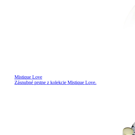
Mistique Love
Zásnubné prstne z kolekcie Mistique Love.