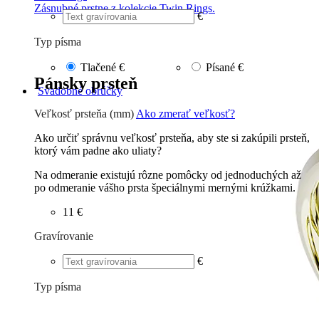
Zásnubné prstne z kolekcie Twin Rings.
€
Typ písma
Tlačené
€
Písané
€
Pánsky prsteň
Svadobné obrúčky
Veľkosť prsteňa (mm)
Ako zmerať veľkosť?
Ako určiť správnu veľkosť prsteňa, aby ste si zakúpili prsteň,
ktorý vám padne ako uliaty?
Na odmeranie existujú rôzne pomôcky od jednoduchých až
po odmeranie vášho prsta špeciálnymi mernými krúžkami.
11 €
Gravírovanie
€
Typ písma
Tlačené
€
Písané
€