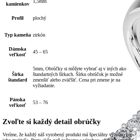
1,5mm
kamienkov
Profil
plochý
Typ kameňa
zirkón
Dámska
45 – 65
veľkosť
5mm, Obrúčky si môžete vybrať aj v iných ako
Šírka
štandartných šírkach. Šírku obrúčok je možné
štandard
zmenšiť alebo zväčšiť. Cena pri zmene je na
vyžiadanie.
Pánska
53 – 76
veľkosť
Zvoľte si každý detail obrúčky
Veríme, že každý náš vyrobený produkt má špeciálny význam pre