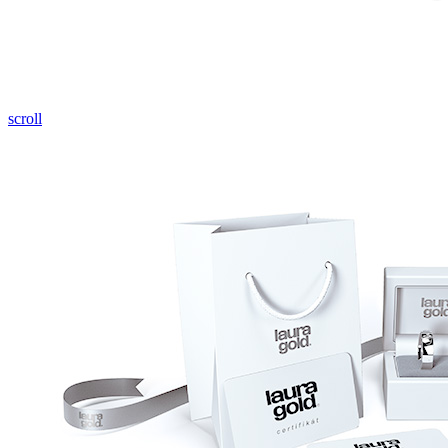
Pozrieť video
scroll
Twist Elegance
Zásnubné prstne z kolekcie Twist Elegance.