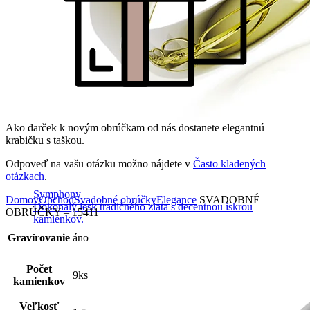
Ako darček k novým obrúčkam od nás dostanete elegantnú
krabičku s taškou.
Odpoveď na vašu otázku možno nájdete v
Často kladených
otázkach
.
Symphony
Domov
Obchod
Svadobné obrúčky
Elegance
SVADOBNÉ
Dokonalý lesk tradičného zlata s decentnou iskrou
OBRÚČKY – 15411
kamienkov.
Gravírovanie
áno
Počet
9ks
kamienkov
Veľkosť