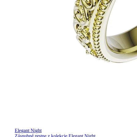
Elegant Night
Zásnubné prstne z kolekcie Elegant Night.