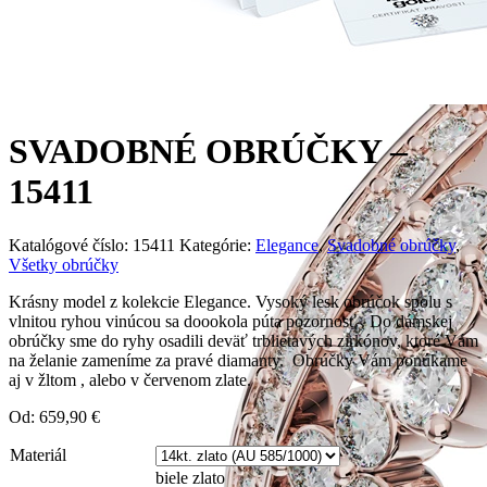
SVADOBNÉ OBRÚČKY –
15411
Katalógové číslo:
15411
Kategórie:
Elegance
,
Svadobné obrúčky
,
Všetky obrúčky
Krásny model z kolekcie Elegance. Vysoký lesk obrúčok spolu s
vlnitou ryhou vinúcou sa doookola púta pozornosť . Do dámskej
obrúčky sme do ryhy osadili deväť trblietavých zirkónov, ktoré Vám
na želanie zameníme za pravé diamanty. Obrúčky Vám ponúkame
aj v žltom , alebo v červenom zlate.
Od:
659,90
€
Materiál
biele zlato