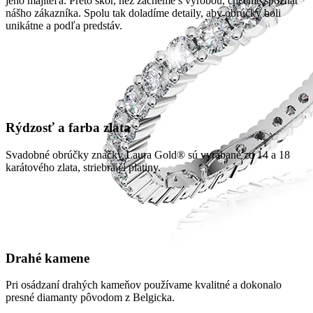
jeho majiteľa. Preto skôr, než začneme s výrobou, chceme spoznať
nášho zákazníka. Spolu tak doladíme detaily, aby obrúčky boli
unikátne a podľa predstáv.
Rýdzosť a farba zlata
Svadobné obrúčky značky Laura Gold® sú vyrábané zo 14 a 18
karátového zlata, striebra či platiny.
Drahé kamene
Pri osádzaní drahých kameňov používame kvalitné a dokonalo
presné diamanty pôvodom z Belgicka.