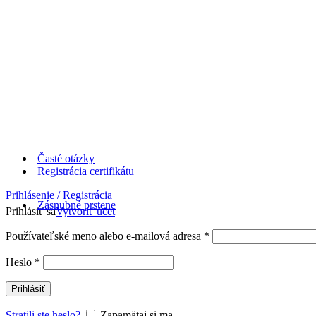
Časté otázky
Registrácia certifikátu
Prihlásenie / Registrácia
Zásnubné prstene
Prihlásiť sa
Vytvoriť účet
Používateľské meno alebo e-mailová adresa
*
Heslo
*
Prihlásiť
Stratili ste heslo?
Zapamätaj si ma