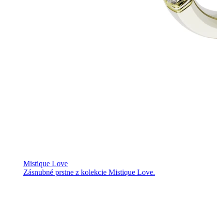
Mistique Love
Zásnubné prstne z kolekcie Mistique Love.