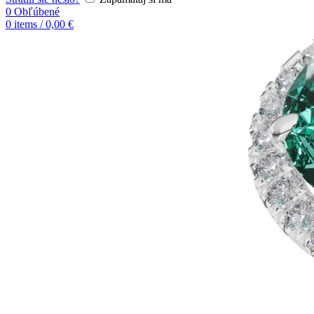
0
Obľúbené
0
items
/
0,00
€