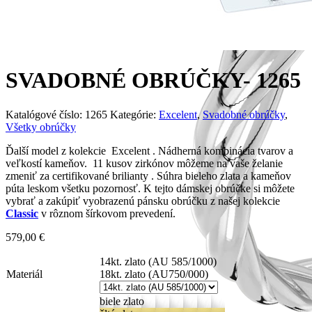
SVADOBNÉ OBRÚČKY- 1265
Katalógové číslo:
1265
Kategórie:
Excelent
,
Svadobné obrúčky
,
Všetky obrúčky
Ďalší model z kolekcie Excelent . Nádherná kombinácia tvarov a
veľkostí kameňov. 11 kusov zirkónov môžeme na vaše želanie
zmeniť za certifikované brilianty . Súhra bieleho zlata a kameňov
púta leskom všetku pozornosť. K tejto dámskej obrúčke si môžete
vybrať a zakúpiť vyobrazenú pánsku obrúčku z našej kolekcie
Classic
v rôznom šírkovom prevedení.
579,00
€
14kt. zlato (AU 585/1000)
Materiál
18kt. zlato (AU750/000)
biele zlato