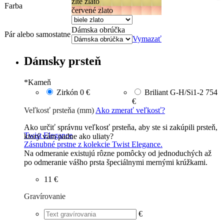
žlté zlato
Farba
červené zlato
Dámska obrúčka
Pár alebo samostatne
Vymazať
Dámsky prsteň
*
Kameň
Zirkón
0 €
Briliant G-H/Si1-2
754
€
Veľkosť prsteňa (mm)
Ako zmerať veľkosť?
Ako určiť správnu veľkosť prsteňa, aby ste si zakúpili prsteň,
Twist Elegance
ktorý vám padne ako uliaty?
Zásnubné prstne z kolekcie Twist Elegance.
Na odmeranie existujú rôzne pomôcky od jednoduchých až
po odmeranie vášho prsta špeciálnymi mernými krúžkami.
11 €
Gravírovanie
€