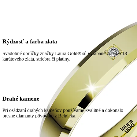
Rýdzosť a farba zlata
Svadobné obrúčky značky Laura Gold® sú vyrábané zo 14 a 18
karátového zlata, striebra či platiny.
Drahé kamene
Pri osádzaní drahých kameňov používame kvalitné a dokonalo
presné diamanty pôvodom z Belgicka.