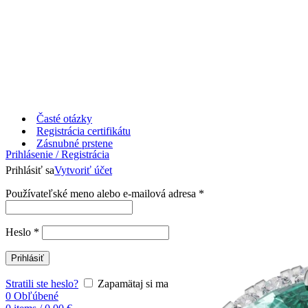
Časté otázky
Registrácia certifikátu
Zásnubné prstene
Prihlásenie / Registrácia
Prihlásiť sa
Vytvoriť účet
Používateľské meno alebo e-mailová adresa
*
Heslo
*
Prihlásiť
Stratili ste heslo?
Zapamätaj si ma
0
Obľúbené