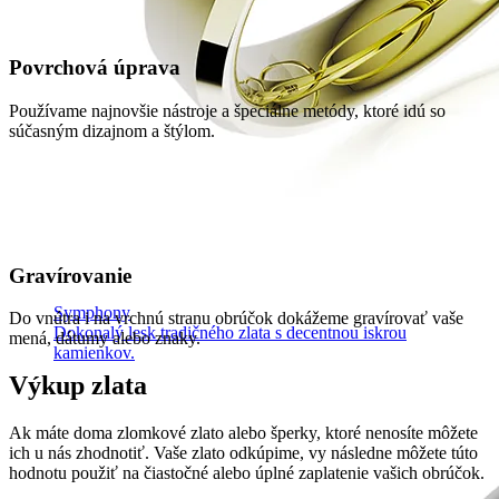
Povrchová úprava
Používame najnovšie nástroje a špeciálne metódy, ktoré idú so
súčasným dizajnom a štýlom.
Gravírovanie
Symphony
Do vnútra i na vrchnú stranu obrúčok dokážeme gravírovať vaše
Dokonalý lesk tradičného zlata s decentnou iskrou
mená, dátumy alebo znaky.
kamienkov.
Výkup zlata
Ak máte doma zlomkové zlato alebo šperky, ktoré nenosíte môžete
ich u nás zhodnotiť. Vaše zlato odkúpime, vy následne môžete túto
hodnotu použiť na čiastočné alebo úplné zaplatenie vašich obrúčok.