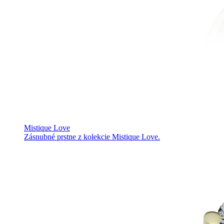
Mistique Love
Zásnubné prstne z kolekcie Mistique Love.