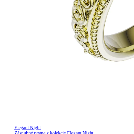
Elegant Night
Zásnubné prstne z kolekcie Elegant Night.