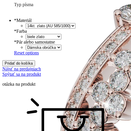
Typ písma
Tlačené
€
Písané
€
*
Materiál
*
Farba
*
Pár alebo samostatne
Reset options
Pridať do košíka
Nájsť na predajniach
Spýtať sa na produkt
otázka na produkt