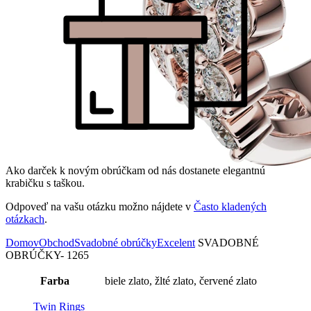
Ako darček k novým obrúčkam od nás dostanete elegantnú
krabičku s taškou.
Odpoveď na vašu otázku možno nájdete v
Často kladených
otázkach
.
Domov
Obchod
Svadobné obrúčky
Excelent
SVADOBNÉ
OBRÚČKY- 1265
Farba
biele zlato, žlté zlato, červené zlato
Twin Rings