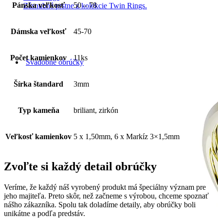
Pánska veľkosť
50 – 78
Zásnubné prstne z kolekcie Twin Rings.
Dámska veľkosť
45-70
Počet kamienkov
11ks
Svadobné obrúčky
Šírka štandard
3mm
Typ kameňa
briliant, zirkón
Veľkosť kamienkov
5 x 1,50mm, 6 x Markíz 3×1,5mm
Zvoľte si každý detail obrúčky
Veríme, že každý náš vyrobený produkt má špeciálny význam pre
jeho majiteľa. Preto skôr, než začneme s výrobou, chceme spoznať
nášho zákazníka. Spolu tak doladíme detaily, aby obrúčky boli
unikátne a podľa predstáv.