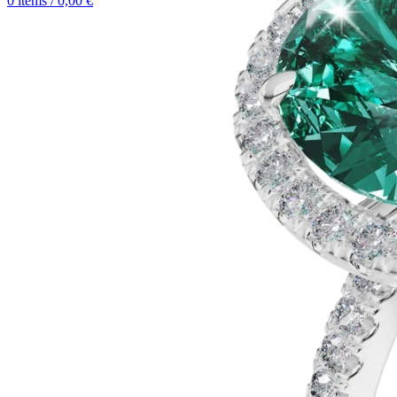
0
items
/
0,00
€