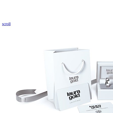
Pozrieť video
scroll