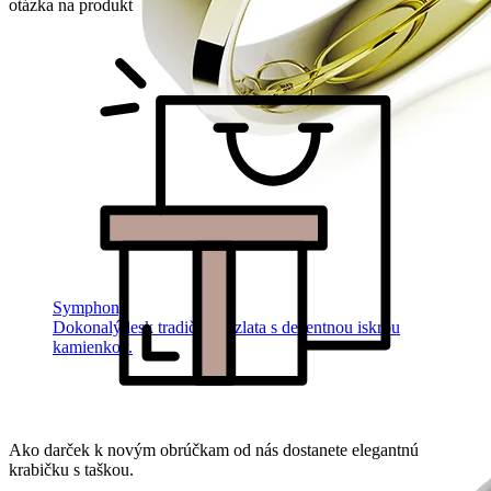
otázka na produkt
Symphony
Dokonalý lesk tradičného zlata s decentnou iskrou
kamienkov.
Ako darček k novým obrúčkam od nás dostanete elegantnú
krabičku s taškou.