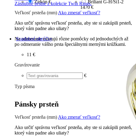
Zirkón
€
Briliant G-H/Si1-2
Zásnubné prstne z kolekcie Twin Rings.
1470 €
Veľkosť prsteňa (mm)
Ako zmerať veľkosť?
Ako určiť správnu veľkosť prsteňa, aby ste si zakúpili prsteň,
ktorý vám padne ako uliaty?
Na odmeranie existujú rôzne pomôcky od jednoduchých až
Svadobné obrúčky
po odmeranie vášho prsta špeciálnymi mernými krúžkami.
11 €
Gravírovanie
€
Typ písma
Tlačené
€
Písané
€
Pánsky prsteň
Veľkosť prsteňa (mm)
Ako zmerať veľkosť?
Ako určiť správnu veľkosť prsteňa, aby ste si zakúpili prsteň,
ktorý vám padne ako uliaty?