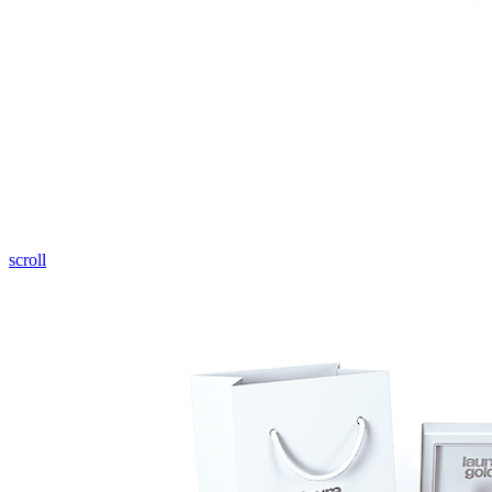
Pozrieť video
scroll
Twist Elegance
Zásnubné prstne z kolekcie Twist Elegance.