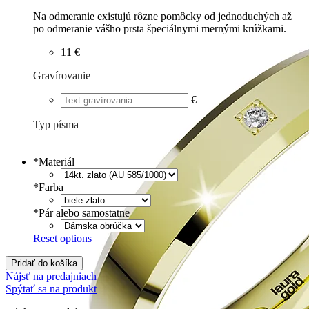
Na odmeranie existujú rôzne pomôcky od jednoduchých až
po odmeranie vášho prsta špeciálnymi mernými krúžkami.
11 €
Gravírovanie
€
Typ písma
Tlačené
€
Písané
€
*
Materiál
*
Farba
*
Pár alebo samostatne
Reset options
Pridať do košíka
Nájsť na predajniach
Spýtať sa na produkt