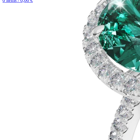
0
items
/
0,00
€