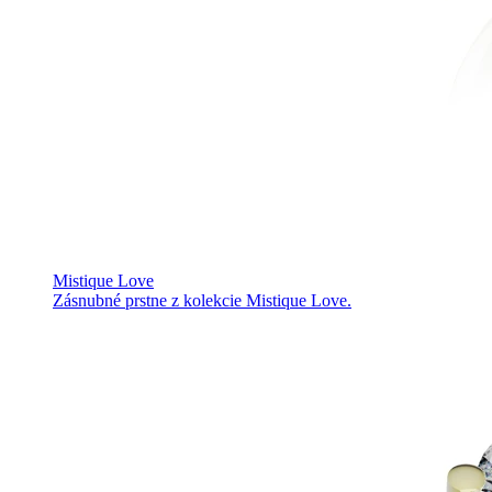
Mistique Love
Zásnubné prstne z kolekcie Mistique Love.