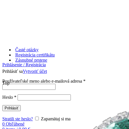
Časté otázky
Registrácia certifikátu
Zásnubné prstene
Prihlásenie / Registrácia
Prihlásiť sa
Vytvoriť účet
Používateľské meno alebo e-mailová adresa
*
Top
Heslo
*
Prihlásiť
Stratili ste heslo?
Zapamätaj si ma
0
Obľúbené