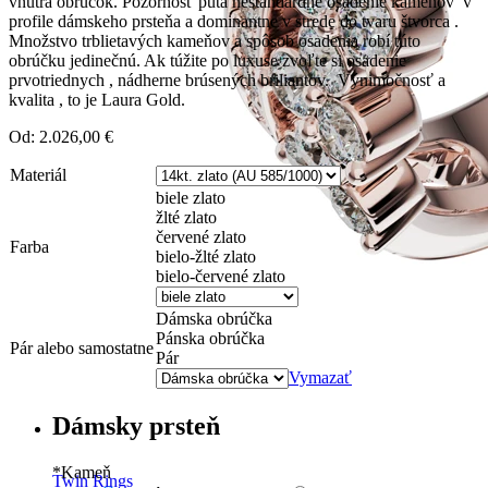
vnútra obrúčok. Pozornosť púta neštandardné osadenie kameňov v
profile dámskeho prsteňa a dominantne v strede do tvaru štvorca .
Množstvo trblietavých kameňov a spôsob osadenia robí túto
obrúčku jedinečnú. Ak túžite po luxuse zvoľte si osadenie
prvotriednych , nádherne brúsených briliantov. Výnimočnosť a
kvalita , to je Laura Gold.
Od:
2.026,00
€
Materiál
biele zlato
žlté zlato
červené zlato
Farba
bielo-žlté zlato
bielo-červené zlato
Dámska obrúčka
Pánska obrúčka
Pár alebo samostatne
Pár
Vymazať
Dámsky prsteň
*Kameň
Twin Rings