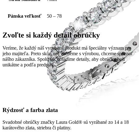
Pánska veľkosť
50 – 78
Zvoľte si každý detail obrúčky
Veríme, že každý náš vyrobený produkt má špeciálny význam pre
jeho majiteľa. Preto skôr, než začneme s výrobou, chceme spoznať
nášho zákazníka. Spolu tak doladíme detaily, aby obrúčky boli
unikátne a podľa predstáv.
Rýdzosť a farba zlata
Svadobné obrúčky značky Laura Gold® sú vyrábané zo 14 a 18
karátového zlata, striebra či platiny.