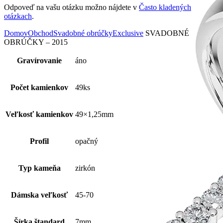
Odpoveď na vašu otázku možno nájdete v
Často kladených
otázkach
.
Domov
Obchod
Svadobné obrúčky
Exclusive
SVADOBNÉ
OBRÚČKY – 2015
Gravírovanie
áno
Počet kamienkov
49ks
Veľkosť kamienkov
49×1,25mm
Profil
opačný
Typ kameňa
zirkón
Dámska veľkosť
45-70
Šírka štandard
7mm