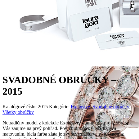
SVADOBNÉ OBRÚČKY –
2015
Katalógové číslo:
2015
Kategórie:
Exclusive
,
Svadobné obrúčky
,
Všetky obrúčky
Netradičný model z kolekcie Exclusive. Zaujímavý profil obrúčok
Vás zaujme na prvý pohľad. Povrch upravený pozdĺžnym
matovaním, biela farba zlata je zvýraznená červeným zlatom z