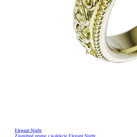
Elegant Night
Zásnubné prstne z kolekcie Elegant Night.