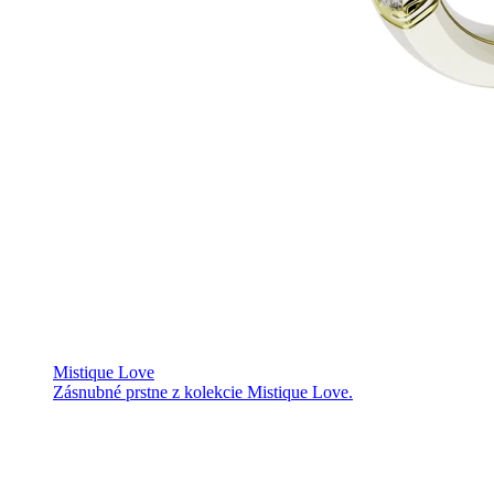
Mistique Love
Zásnubné prstne z kolekcie Mistique Love.