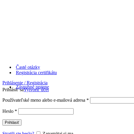
Časté otázky
Registrácia certifikátu
Prihlásenie / Registrácia
Zásnubné prstene
Prihlásiť sa
Vytvoriť účet
Používateľské meno alebo e-mailová adresa
*
Heslo
*
Prihlásiť
Stratili ste heslo?
Zapamätaj si ma