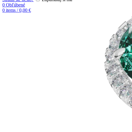
0
Obľúbené
0
items
/
0,00
€