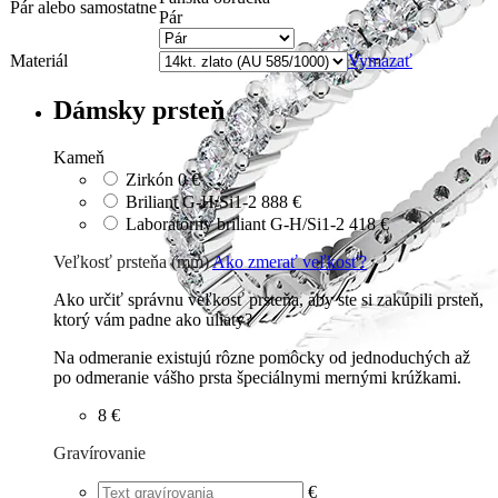
Pár alebo samostatne
Pár
Materiál
Vymazať
Dámsky prsteň
Kameň
Zirkón
0 €
Briliant G-H/Si1-2
888 €
Laboratórny briliant G-H/Si1-2
418 €
Veľkosť prsteňa (mm)
Ako zmerať veľkosť?
Ako určiť správnu veľkosť prsteňa, aby ste si zakúpili prsteň,
ktorý vám padne ako uliaty?
Na odmeranie existujú rôzne pomôcky od jednoduchých až
po odmeranie vášho prsta špeciálnymi mernými krúžkami.
8 €
Gravírovanie
€