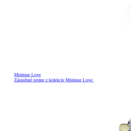
Mistique Love
Zásnubné prstne z kolekcie Mistique Love.