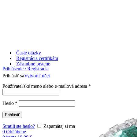
Časté otázky
Registrácia certifikátu
Zásnubné prstene
Prihlásenie / Registrácia
Prihlásiť sa
Vytvoriť účet
Používateľské meno alebo e-mailová adresa
*
Heslo
*
Prihlásiť
Stratili ste heslo?
Zapamätaj si ma
0
Obľúbené