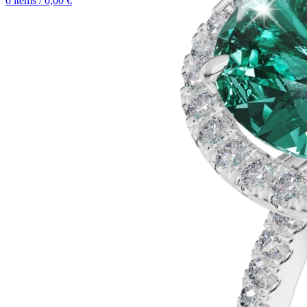
0
items
/
0,00
€