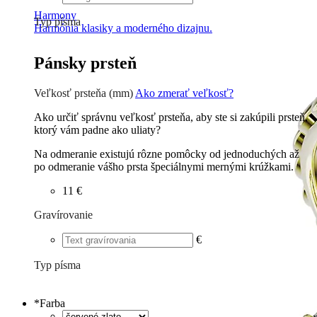
Harmony
Typ písma
Harmónia klasiky a moderného dizajnu.
Tlačené
€
Písané
€
Pánsky prsteň
Veľkosť prsteňa (mm)
Ako zmerať veľkosť?
Ako určiť správnu veľkosť prsteňa, aby ste si zakúpili prsteň,
ktorý vám padne ako uliaty?
Na odmeranie existujú rôzne pomôcky od jednoduchých až
po odmeranie vášho prsta špeciálnymi mernými krúžkami.
11 €
Gravírovanie
€
Typ písma
Tlačené
€
Písané
€
*
Farba