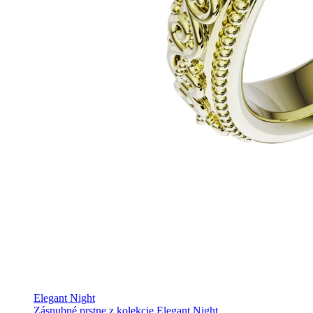
Elegant Night
Zásnubné prstne z kolekcie Elegant Night.