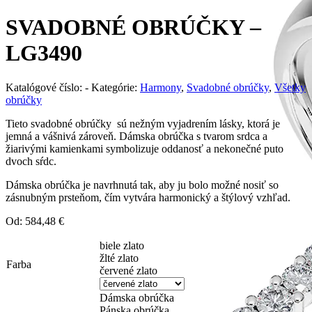
SVADOBNÉ OBRÚČKY –
LG3490
Katalógové číslo:
-
Kategórie:
Harmony
,
Svadobné obrúčky
,
Všetky
obrúčky
Tieto svadobné obrúčky sú nežným vyjadrením lásky, ktorá je
jemná a vášnivá zároveň. Dámska obrúčka s tvarom srdca a
žiarivými kamienkami symbolizuje oddanosť a nekonečné puto
dvoch sŕdc.
Dámska obrúčka je navrhnutá tak, aby ju bolo možné nosiť so
zásnubným prsteňom, čím vytvára harmonický a štýlový vzhľad.
Od:
584,48
€
biele zlato
žlté zlato
Farba
červené zlato
Dámska obrúčka
Pánska obrúčka