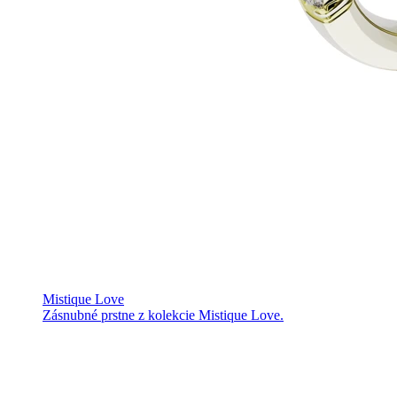
Mistique Love
Zásnubné prstne z kolekcie Mistique Love.