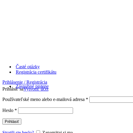
Časté otázky
Registrácia certifikátu
Prihlásenie / Registrácia
Zásnubné prstene
Prihlásiť sa
Vytvoriť účet
Používateľské meno alebo e-mailová adresa
*
Heslo
*
Prihlásiť
Stratili ste heslo?
Zapamätaj si ma