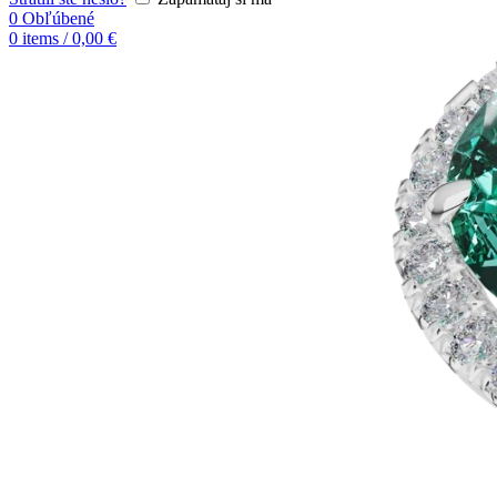
0
Obľúbené
0
items
/
0,00
€