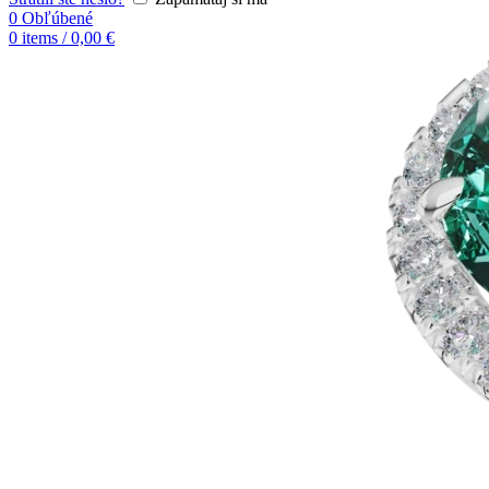
0
Obľúbené
0
items
/
0,00
€