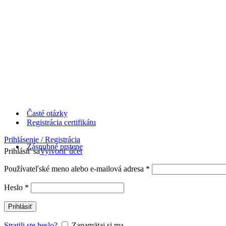
Časté otázky
Registrácia certifikátu
Prihlásenie / Registrácia
Zásnubné prstene
Prihlásiť sa
Vytvoriť účet
Používateľské meno alebo e-mailová adresa
*
Heslo
*
Prihlásiť
Stratili ste heslo?
Zapamätaj si ma