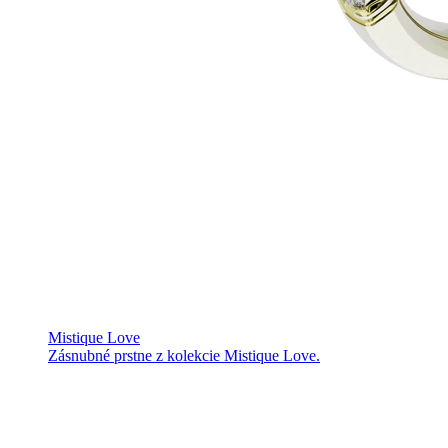
Mistique Love
Zásnubné prstne z kolekcie Mistique Love.