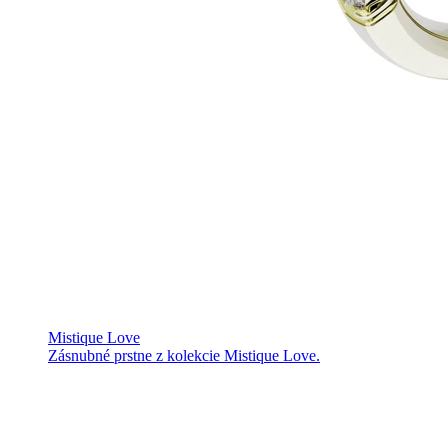
Mistique Love
Zásnubné prstne z kolekcie Mistique Love.