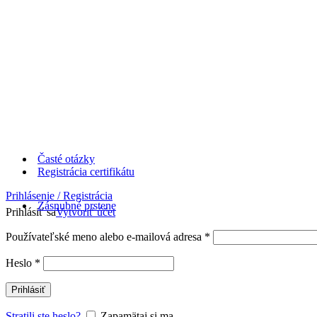
Časté otázky
Registrácia certifikátu
Prihlásenie / Registrácia
Zásnubné prstene
Prihlásiť sa
Vytvoriť účet
Používateľské meno alebo e-mailová adresa
*
Heslo
*
Prihlásiť
Stratili ste heslo?
Zapamätaj si ma