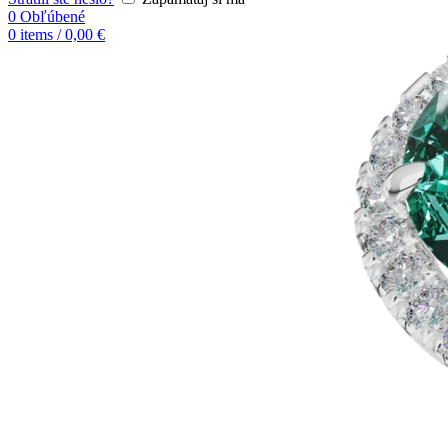
0
Obľúbené
0
items
/
0,00
€