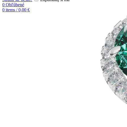
0
Obľúbené
0
items
/
0,00
€