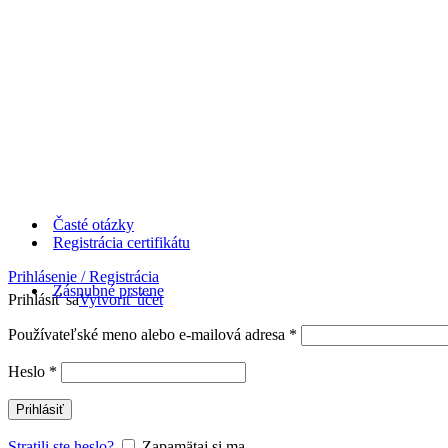
Časté otázky
Registrácia certifikátu
Prihlásenie / Registrácia
Zásnubné prstene
Prihlásiť sa
Vytvoriť účet
Používateľské meno alebo e-mailová adresa
*
Heslo
*
Prihlásiť
Stratili ste heslo?
Zapamätaj si ma