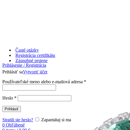
Časté otázky
Registrácia certifikátu
Zásnubné prstene
Prihlásenie / Registrácia
Prihlásiť sa
Vytvoriť účet
Používateľské meno alebo e-mailová adresa
*
Heslo
*
Prihlásiť
Stratili ste heslo?
Zapamätaj si ma
0
Obľúbené