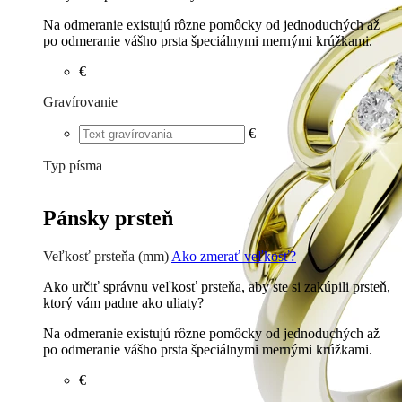
Na odmeranie existujú rôzne pomôcky od jednoduchých až
po odmeranie vášho prsta špeciálnymi mernými krúžkami.
€
Gravírovanie
€
Typ písma
Tlačené
€
Písané
€
Pánsky prsteň
Veľkosť prsteňa (mm)
Ako zmerať veľkosť?
Ako určiť správnu veľkosť prsteňa, aby ste si zakúpili prsteň,
ktorý vám padne ako uliaty?
Na odmeranie existujú rôzne pomôcky od jednoduchých až
po odmeranie vášho prsta špeciálnymi mernými krúžkami.
€