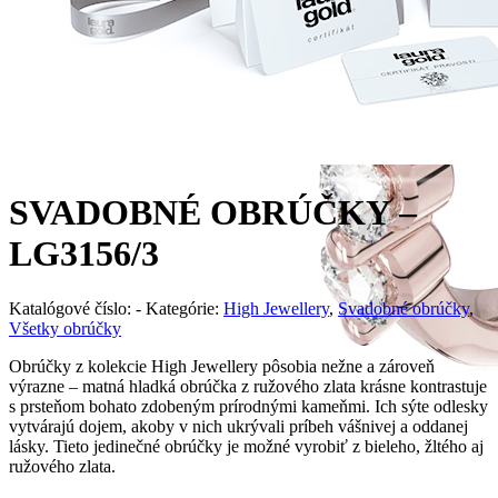
SVADOBNÉ OBRÚČKY –
LG3156/3
Katalógové číslo:
-
Kategórie:
High Jewellery
,
Svadobné obrúčky
,
Všetky obrúčky
Obrúčky z kolekcie High Jewellery pôsobia nežne a zároveň
výrazne – matná hladká obrúčka z ružového zlata krásne kontrastuje
s prsteňom bohato zdobeným prírodnými kameňmi. Ich sýte odlesky
vytvárajú dojem, akoby v nich ukrývali príbeh vášnivej a oddanej
lásky. Tieto jedinečné obrúčky je možné vyrobiť z bieleho, žltého aj
ružového zlata.