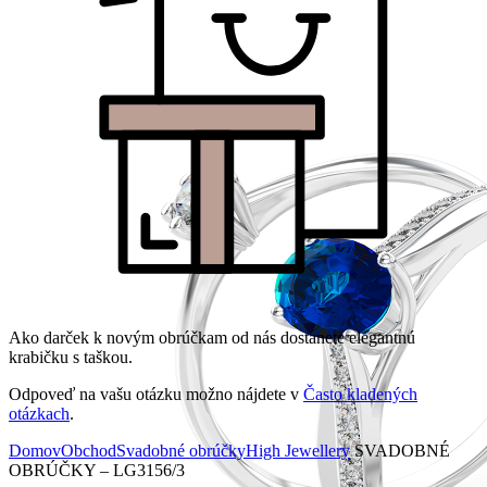
Ako darček k novým obrúčkam od nás dostanete elegantnú
krabičku s taškou.
Odpoveď na vašu otázku možno nájdete v
Často kladených
otázkach
.
Domov
Obchod
Svadobné obrúčky
High Jewellery
SVADOBNÉ
OBRÚČKY – LG3156/3