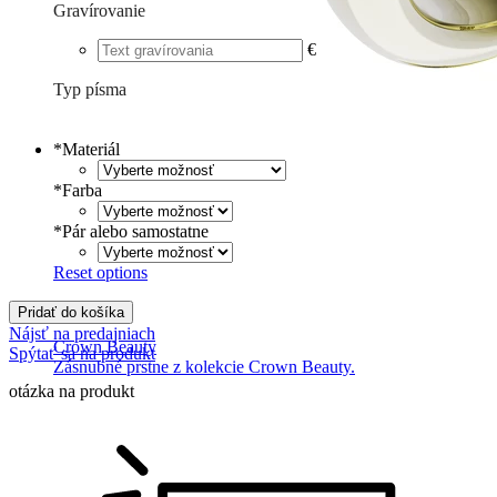
Gravírovanie
€
Typ písma
Tlačené
€
Písané
€
*
Materiál
*
Farba
*
Pár alebo samostatne
Reset options
Pridať do košíka
Nájsť na predajniach
Crown Beauty
Spýtať sa na produkt
Zásnubné prstne z kolekcie Crown Beauty.
otázka na produkt