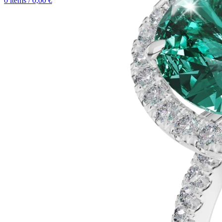
0
items
/
0,00
€