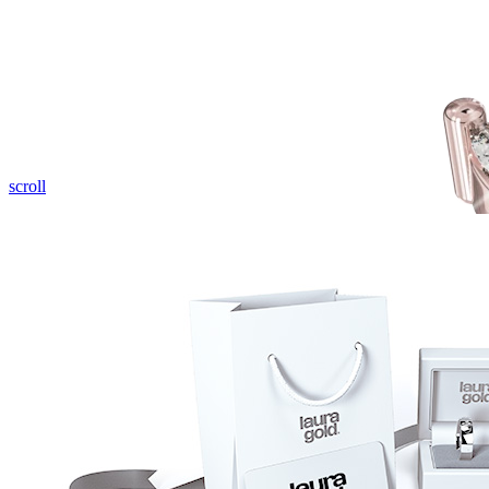
Pozrieť video
scroll