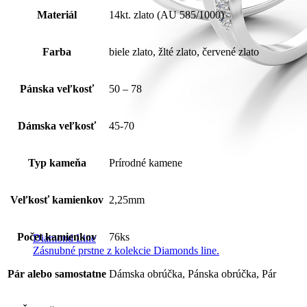
Materiál
14kt. zlato (AU 585/1000)
Farba
biele zlato, žlté zlato, červené zlato
Pánska veľkosť
50 – 78
Dámska veľkosť
45-70
Typ kameňa
Prírodné kamene
Veľkosť kamienkov
2,25mm
Počet kamienkov
76ks
Diamond Line
Zásnubné prstne z kolekcie Diamonds line.
Pár alebo samostatne
Dámska obrúčka, Pánska obrúčka, Pár