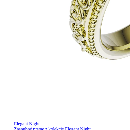
Elegant Night
Zásnubné prstne z kolekcie Elegant Night.