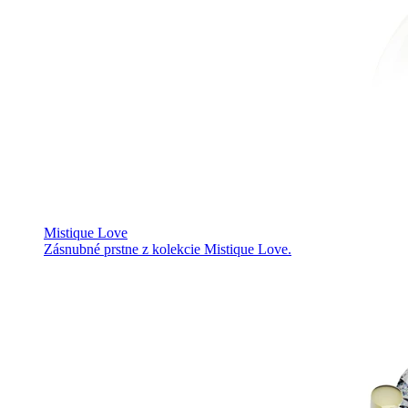
Mistique Love
Zásnubné prstne z kolekcie Mistique Love.