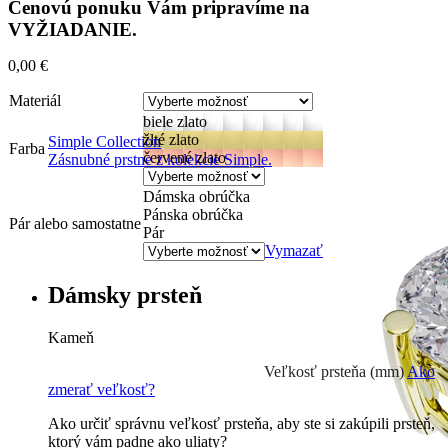
Cenovú ponuku Vám pripravíme na
VYŽIADANIE.
0,00
€
Materiál
biele zlato
žlté zlato
Simple Collection
Farba
červené zlato
Zásnubné prstne z kolekcie Simple.
Dámska obrúčka
Pánska obrúčka
Pár alebo samostatne
Pár
Vymazať
Dámsky prsteň
Kameň
Prírodné kamene
0 €
Veľkosť prsteňa (mm)
Ako
zmerať veľkosť?
Ako určiť správnu veľkosť prsteňa, aby ste si zakúpili prsteň,
ktorý vám padne ako uliaty?