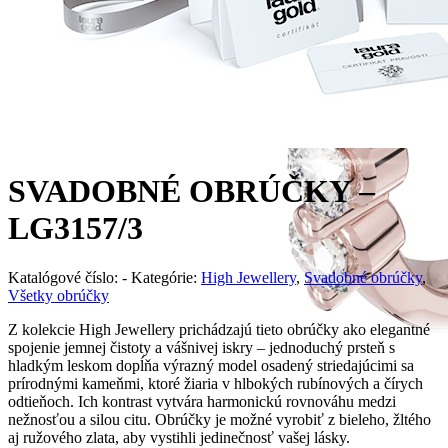
SVADOBNÉ OBRÚČKY –
LG3157/3
Katalógové číslo:
-
Kategórie:
High Jewellery
,
Svadobné obrúčky
,
Všetky obrúčky
Z kolekcie High Jewellery prichádzajú tieto obrúčky ako elegantné
spojenie jemnej čistoty a vášnivej iskry – jednoduchý prsteň s
hladkým leskom dopĺňa výrazný model osadený striedajúcimi sa
prírodnými kameňmi, ktoré žiaria v hlbokých rubínových a čírych
odtieňoch. Ich kontrast vytvára harmonickú rovnováhu medzi
nežnosťou a silou citu. Obrúčky je možné vyrobiť z bieleho, žltého
aj ružového zlata, aby vystihli jedinečnosť vašej lásky.