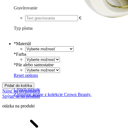
Gravírovanie
€
Typ písma
Tlačené
€
Písané
€
*
Materiál
*
Farba
*
Pár alebo samostatne
Reset options
Pridať do košíka
Crown Beauty
Nájsť na predajniach
Zásnubné prstne z kolekcie Crown Beauty.
Spýtať sa na produkt
otázka na produkt