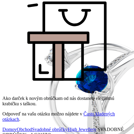
Ako darček k novým obrúčkam od nás dostanete elegantnú
krabičku s taškou.
Odpoveď na vašu otázku možno nájdete v
Často kladených
otázkach
.
Domov
Obchod
Svadobné obrúčky
High Jewellery
SVADOBNÉ