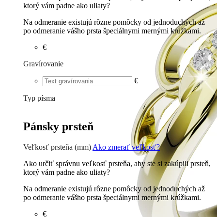
ktorý vám padne ako uliaty?
Na odmeranie existujú rôzne pomôcky od jednoduchých až
po odmeranie vášho prsta špeciálnymi mernými krúžkami.
€
Gravírovanie
€
Typ písma
Tlačené
€
Písané
€
Pánsky prsteň
Veľkosť prsteňa (mm)
Ako zmerať veľkosť?
Ako určiť správnu veľkosť prsteňa, aby ste si zakúpili prsteň,
ktorý vám padne ako uliaty?
Na odmeranie existujú rôzne pomôcky od jednoduchých až
po odmeranie vášho prsta špeciálnymi mernými krúžkami.
€