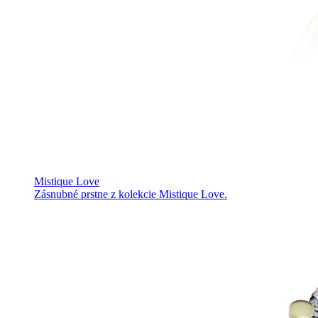
Mistique Love
Zásnubné prstne z kolekcie Mistique Love.