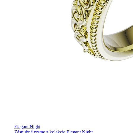
Elegant Night
Zásnubné prstne z kolekcie Elegant Night.