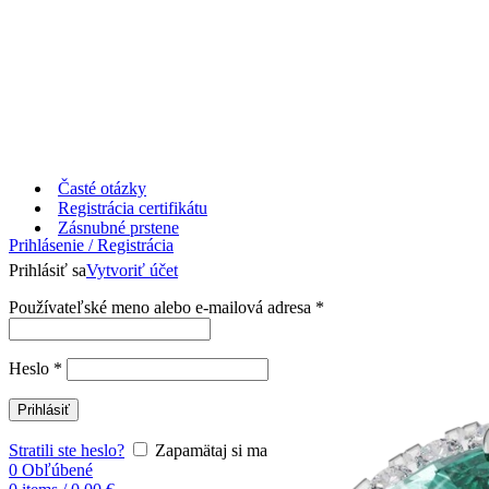
Časté otázky
Registrácia certifikátu
Zásnubné prstene
Prihlásenie / Registrácia
Prihlásiť sa
Vytvoriť účet
Používateľské meno alebo e-mailová adresa
*
Heslo
*
Prihlásiť
Stratili ste heslo?
Zapamätaj si ma
0
Obľúbené