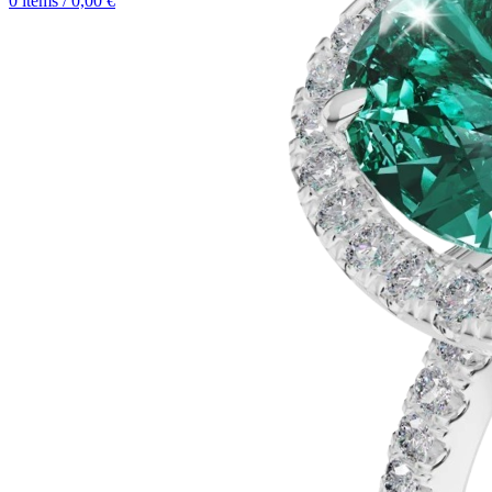
0
items
/
0,00
€