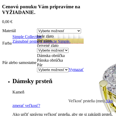
Cenovú ponuku Vám pripravíme na
VYŽIADANIE.
0,00
€
Materiál
biele zlato
Simple Collection
žlté zlato
Zásnubné prstne z kolekcie Simple.
Farba
červené zlato
Dámska obrúčka
Pánska obrúčka
Pár alebo samostatne
Pár
Vymazať
Dámsky prsteň
Kameň
Prírodné kamene
0 €
Veľkosť prsteňa (mm)
Ako
zmerať veľkosť?
Ako určiť správnu veľkosť prsteňa, aby ste si zakúpili prsteň,