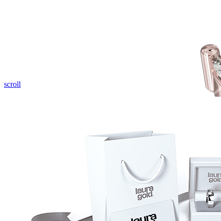
Pozrieť video
scroll