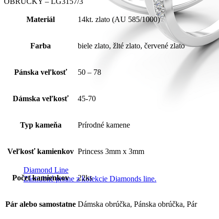
OBRÚČKY – LG3157/3
Materiál
14kt. zlato (AU 585/1000)
Farba
biele zlato, žlté zlato, červené zlato
Pánska veľkosť
50 – 78
Dámska veľkosť
45-70
Typ kameňa
Prírodné kamene
Veľkosť kamienkov
Princess 3mm x 3mm
Diamond Line
Počet kamienkov
22ks
Zásnubné prstne z kolekcie Diamonds line.
Pár alebo samostatne
Dámska obrúčka, Pánska obrúčka, Pár