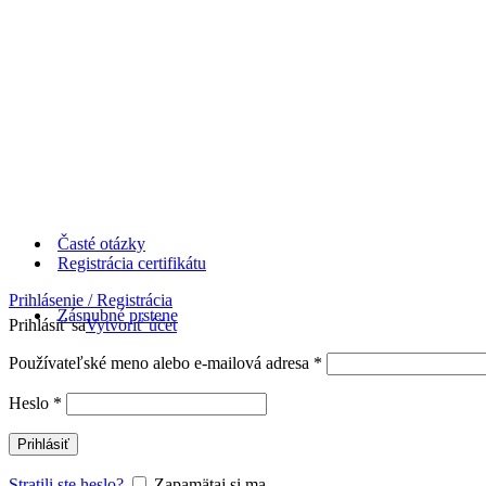
Časté otázky
Registrácia certifikátu
Prihlásenie / Registrácia
Zásnubné prstene
Prihlásiť sa
Vytvoriť účet
Používateľské meno alebo e-mailová adresa
*
Heslo
*
Prihlásiť
Stratili ste heslo?
Zapamätaj si ma