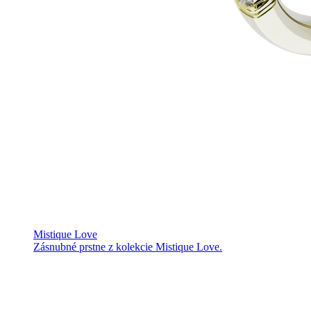
Mistique Love
Zásnubné prstne z kolekcie Mistique Love.