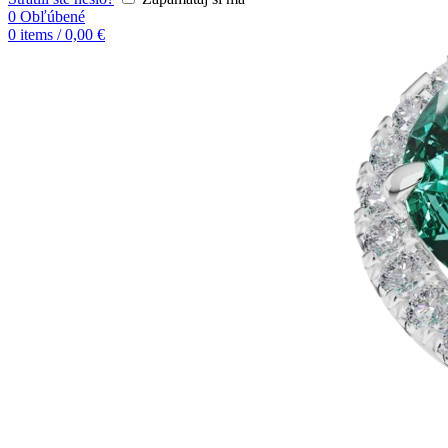
0
Obľúbené
0
items
/
0,00
€