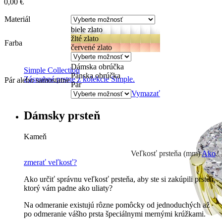
0,00
€
Materiál
biele zlato
žlté zlato
Farba
červené zlato
Dámska obrúčka
Simple Collection
Pánska obrúčka
Zásnubné prstne z kolekcie Simple.
Pár alebo samostatne
Pár
Vymazať
Dámsky prsteň
Kameň
Prírodné kamene
0 €
Veľkosť prsteňa (mm)
Ako
zmerať veľkosť?
Ako určiť správnu veľkosť prsteňa, aby ste si zakúpili prsteň,
ktorý vám padne ako uliaty?
Na odmeranie existujú rôzne pomôcky od jednoduchých až
po odmeranie vášho prsta špeciálnymi mernými krúžkami.