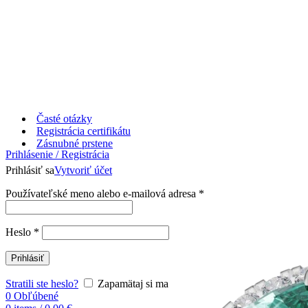
Časté otázky
Registrácia certifikátu
Zásnubné prstene
Prihlásenie / Registrácia
Prihlásiť sa
Vytvoriť účet
Používateľské meno alebo e-mailová adresa
*
Heslo
*
Prihlásiť
Stratili ste heslo?
Zapamätaj si ma
0
Obľúbené