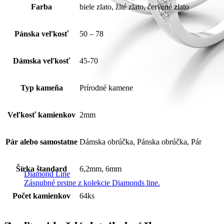
Farba
biele zlato, žlté zlato, červené zlato
Pánska veľkosť
50 – 78
Dámska veľkosť
45-70
Typ kameňa
Prírodné kamene
Veľkosť kamienkov
2mm
Pár alebo samostatne
Dámska obrúčka, Pánska obrúčka, Pár
Šírka štandard
6,2mm, 6mm
Diamond Line
Zásnubné prstne z kolekcie Diamonds line.
Počet kamienkov
64ks