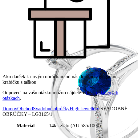
Ako darček k novým obrúčkam od nás dostanete elegantnú
krabičku s taškou.
Odpoveď na vašu otázku možno nájdete v
Často kladených
otázkach
.
Domov
Obchod
Svadobné obrúčky
High Jewellery
SVADOBNÉ
OBRÚČKY – LG3165/1
Materiál
14kt. zlato (AU 585/1000)