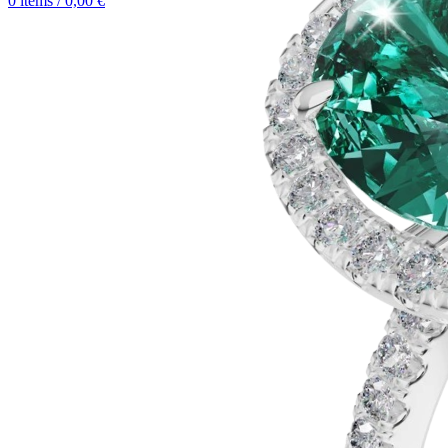
0
items
/
0,00
€