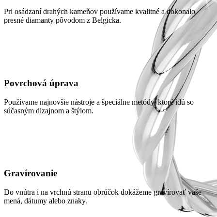
Pri osádzaní drahých kameňov používame kvalitné a dokonalo
presné diamanty pôvodom z Belgicka.
Povrchová úprava
Používame najnovšie nástroje a špeciálne metódy, ktoré idú so
súčasným dizajnom a štýlom.
Gravírovanie
Do vnútra i na vrchnú stranu obrúčok dokážeme gravírovať vaše
mená, dátumy alebo znaky.