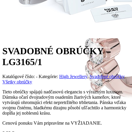
SVADOBNÉ OBRÚČKY –
LG3165/1
Katalógové číslo:
-
Kategórie:
High Jewellery
,
Svadobné obrúčky
,
Všetky obrúčky
Tieto obrúčky spájajú nadčasovú eleganciu s výrazným luxusom.
Dámska očarí dvojradovým osadením žiarivých kameňov, ktoré
vytvárajú ohromujúci efekt nepretržitého trblietania. Pánska vďaka
svojmu čistému, hladkému dizajnu pôsobí ušľachtilo a harmonicky
dopĺňa jej noblesnú krásu.
Cenovú ponuku Vám pripravíme na VYŽIADANIE.