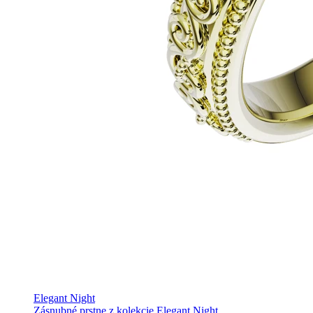
Elegant Night
Zásnubné prstne z kolekcie Elegant Night.