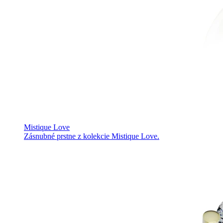
Mistique Love
Zásnubné prstne z kolekcie Mistique Love.