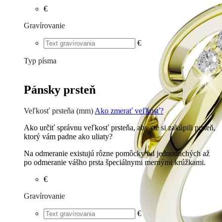
€
Gravírovanie
€
Typ písma
Tlačené
€
Písané
€
Pánsky prsteň
Veľkosť prsteňa (mm)
Ako zmerať veľkosť?
Ako určiť správnu veľkosť prsteňa, aby ste si zakúpili prsteň,
ktorý vám padne ako uliaty?
Na odmeranie existujú rôzne pomôcky od jednoduchých až
po odmeranie vášho prsta špeciálnymi mernými krúžkami.
€
Gravírovanie
€