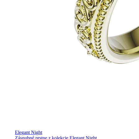
Elegant Night
Zásnubné prstne z kolekcie Elegant Night.