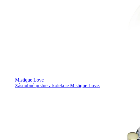
Mistique Love
Zásnubné prstne z kolekcie Mistique Love.