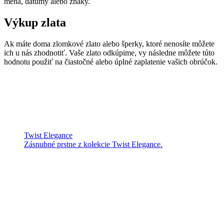
mená, dátumy alebo znaky.
Výkup zlata
Ak máte doma zlomkové zlato alebo šperky, ktoré nenosíte môžete
ich u nás zhodnotiť. Vaše zlato odkúpime, vy následne môžete túto
hodnotu použiť na čiastočné alebo úplné zaplatenie vašich obrúčok.
Twist Elegance
Zásnubné prstne z kolekcie Twist Elegance.