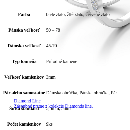
Farba
biele zlato, žlté zlato, červené zlato
Pánska veľkosť
50 – 78
Dámska veľkosť
45-70
Typ kameňa
Prírodné kamene
Veľkosť kamienkov
3mm
Pár alebo samostatne
Dámska obrúčka, Pánska obrúčka, Pár
Diamond Line
Zásnubné prstne z kolekcie Diamonds line.
Šírka štandard
5,5mm, 5mm
Počet kamienkov
9ks