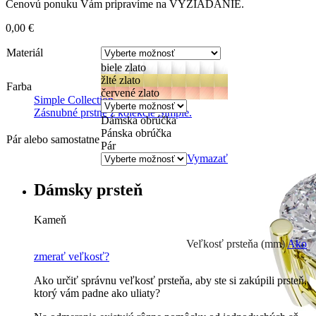
Cenovú ponuku Vám pripravíme na VYŽIADANIE.
0,00
€
Materiál
biele zlato
žlté zlato
Farba
červené zlato
Simple Collection
Zásnubné prstne z kolekcie Simple.
Dámska obrúčka
Pánska obrúčka
Pár alebo samostatne
Pár
Vymazať
Dámsky prsteň
Kameň
Prírodné kamene
0 €
Veľkosť prsteňa (mm)
Ako
zmerať veľkosť?
Ako určiť správnu veľkosť prsteňa, aby ste si zakúpili prsteň,
ktorý vám padne ako uliaty?