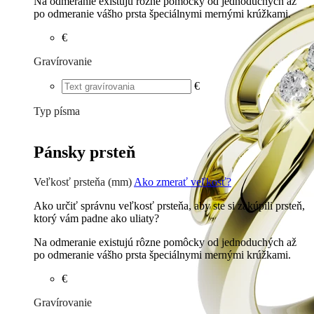
Na odmeranie existujú rôzne pomôcky od jednoduchých až
po odmeranie vášho prsta špeciálnymi mernými krúžkami.
€
Gravírovanie
€
Typ písma
Tlačené
€
Písané
€
Pánsky prsteň
Veľkosť prsteňa (mm)
Ako zmerať veľkosť?
Ako určiť správnu veľkosť prsteňa, aby ste si zakúpili prsteň,
ktorý vám padne ako uliaty?
Na odmeranie existujú rôzne pomôcky od jednoduchých až
po odmeranie vášho prsta špeciálnymi mernými krúžkami.
€
Gravírovanie