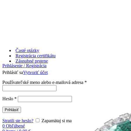
Časté otázky
Registrácia certifikátu
Zásnubné prstene
Prihlásenie / Registrácia
Prihlásiť sa
Vytvoriť účet
Používateľské meno alebo e-mailová adresa
*
Heslo
*
Prihlásiť
Stratili ste heslo?
Zapamätaj si ma
0
Obľúbené