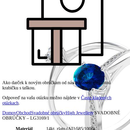
Ako darček k novým obrúčkam od nás dostanete elegantnú
krabičku s taškou.
Odpoveď na vašu otázku možno nájdete v
Často kladených
otázkach
.
Domov
Obchod
Svadobné obrúčky
High Jewellery
SVADOBNÉ
OBRÚČKY – LG3169/1
Materiál
14kt. zlato (AU 585/1000)