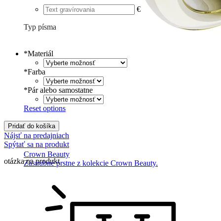
€
Typ písma
Tlačené
€
Písané
€
*
Materiál
*
Farba
*
Pár alebo samostatne
Reset options
Pridať do košíka
Nájsť na predajniach
Spýtať sa na produkt
Crown Beauty
otázka na produkt
Zásnubné prstne z kolekcie Crown Beauty.