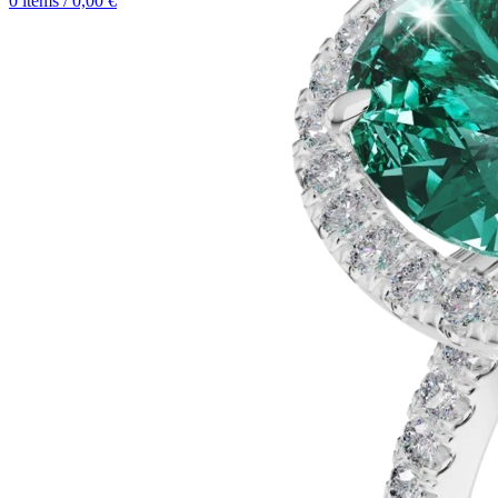
0
items
/
0,00
€