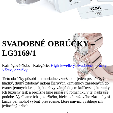
SVADOBNÉ OBRÚČKY –
LG3169/1
Katalógové číslo:
-
Kategórie:
High Jewellery
,
Svadobné obrúčky
,
Všetky obrúčky
Tieto obrúčky pôsobia mimoriadne vznešene – jeden prsteň čistý a
hladký, druhý zdobený radom žiarivých kamienkov zasadených do
tvarov jemných kvapiek, ktoré vytvárajú dojem kráľovskej korunky.
Ich luxusný lesk a precízne línie prinášajú romantiku v tej najkrajšej
podobe. Vyrábame ich aj zo žltého, bieleho či ružového zlata, aby si
každý pár mohol vybrať prevedenie, ktoré najviac vystihuje ich
jedinečný príbeh.