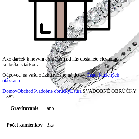
Ako darček k novým obrúčkam od nás dostanete elegantnú
krabičku s taškou.
Odpoveď na vašu otázku možno nájdete v
Často kladených
otázkach
.
Domov
Obchod
Svadobné obrúčky
Laura
SVADOBNÉ OBRÚČKY
– 885
Gravírovanie
áno
Počet kamienkov
3ks