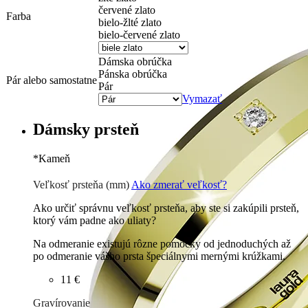
červené zlato
Farba
bielo-žlté zlato
bielo-červené zlato
Dámska obrúčka
Pánska obrúčka
Pár alebo samostatne
Pár
Vymazať
Dámsky prsteň
*
Kameň
Zirkón
0 €
Briliant G-H/Si1-2
72 €
Veľkosť prsteňa (mm)
Ako zmerať veľkosť?
Ako určiť správnu veľkosť prsteňa, aby ste si zakúpili prsteň,
ktorý vám padne ako uliaty?
Na odmeranie existujú rôzne pomôcky od jednoduchých až
po odmeranie vášho prsta špeciálnymi mernými krúžkami.
11 €
Gravírovanie