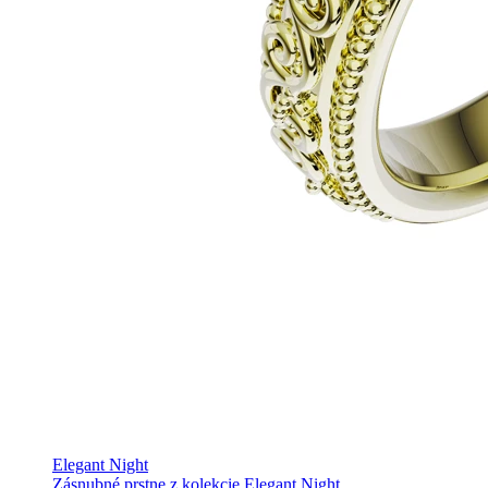
Elegant Night
Zásnubné prstne z kolekcie Elegant Night.