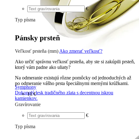
€
Typ písma
Tlačené
€
Písané
€
Pánsky prsteň
Veľkosť prsteňa (mm)
Ako zmerať veľkosť?
Ako určiť správnu veľkosť prsteňa, aby ste si zakúpili prsteň,
ktorý vám padne ako uliaty?
Na odmeranie existujú rôzne pomôcky od jednoduchých až
po odmeranie vášho prsta špeciálnymi mernými krúžkami.
Symphony
Dokonalý lesk tradičného zlata s decentnou iskrou
11 €
kamienkov.
Gravírovanie
€
Typ písma
Tlačené
€
Písané
€