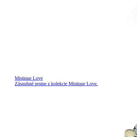
Mistique Love
Zásnubné prstne z kolekcie Mistique Love.