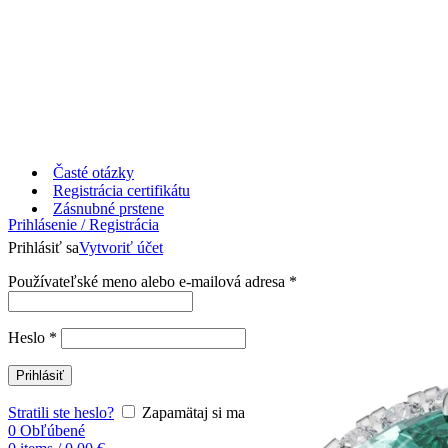
Časté otázky
Registrácia certifikátu
Zásnubné prstene
Prihlásenie / Registrácia
Prihlásiť sa
Vytvoriť účet
Používateľské meno alebo e-mailová adresa
*
Heslo
*
Prihlásiť
Stratili ste heslo?
Zapamätaj si ma
0
Obľúbené