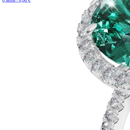
0
items
/
0,00
€