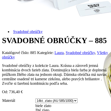
Zásnubné prstne z kolekcie Twin Rings.
Svadobné obrúčky
SVADOBNÉ OBRÚČKY – 885
Katalógové číslo:
885
Kategórie:
Laura
,
Svadobné obrúčky
,
Všetky
obrúčky
Svadobné obrúčky z kolekcie Laura. Krásna a zároveň jemná
kombinácia dvoch farieb zlata. Dominujúca biela farba je doplnená
prúžkom žltého zlata na jednom okraji. Dámska obrúčka má naviac
centrálne osadené tri kamene zirkónu, alebo pravých briliantov .
Zvoľte si farebnú kombináciu podľa seba.
Od:
736,40
€
Materiál
biele zlato
žlté zlato