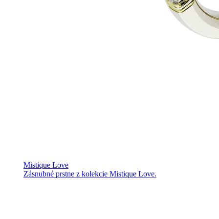
Mistique Love
Zásnubné prstne z kolekcie Mistique Love.