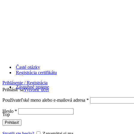
Časté otázky
Registrácia certifikátu
Prihlásenie / Registrácia
Zásnubné prstene
Prihlásiť sa
Vytvoriť účet
Používateľské meno alebo e-mailová adresa
*
Heslo
*
Top
Prihlásiť
Stratili ste heslo?
Zapamätaj si ma