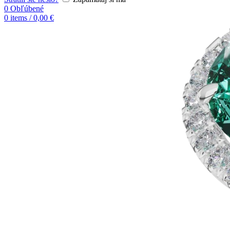
0
Obľúbené
0
items
/
0,00
€