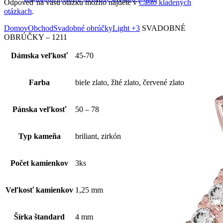
Odpoveď na vašu otázku možno nájdete v
Často kladených
otázkach
.
Domov
Obchod
Svadobné obrúčky
Light +3
SVADOBNÉ
OBRÚČKY – 1211
Dámska veľkosť
45-70
Farba
biele zlato, žlté zlato, červené zlato
Pánska veľkosť
50 – 78
Typ kameňa
briliant, zirkón
Počet kamienkov
3ks
Veľkosť kamienkov
1,25 mm
Šírka štandard
4 mm