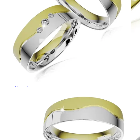
Symphony
Dokonalý lesk tradičného zlata s decentnou iskrou
kamienkov.