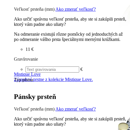
Zirkón
0 €
Briliant G-H/Si1-2
90 €
Veľkosť prsteňa (mm)
Ako zmerať veľkosť?
Ako určiť správnu veľkosť prsteňa, aby ste si zakúpili prsteň,
ktorý vám padne ako uliaty?
Na odmeranie existujú rôzne pomôcky od jednoduchých až
po odmeranie vášho prsta špeciálnymi mernými krúžkami.
11 €
Gravírovanie
€
Mistique Love
Zásnubné prstne z kolekcie Mistique Love.
Typ písma
Tlačené
€
Písané
€
Pánsky prsteň
Veľkosť prsteňa (mm)
Ako zmerať veľkosť?
Ako určiť správnu veľkosť prsteňa, aby ste si zakúpili prsteň,
ktorý vám padne ako uliaty?