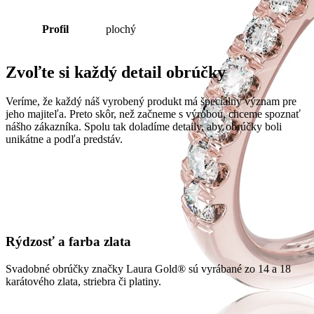
Profil
plochý
Zvoľte si každý detail obrúčky
Veríme, že každý náš vyrobený produkt má špeciálny význam pre
jeho majiteľa. Preto skôr, než začneme s výrobou, chceme spoznať
nášho zákazníka. Spolu tak doladíme detaily, aby obrúčky boli
unikátne a podľa predstáv.
Rýdzosť a farba zlata
Svadobné obrúčky značky Laura Gold® sú vyrábané zo 14 a 18
karátového zlata, striebra či platiny.