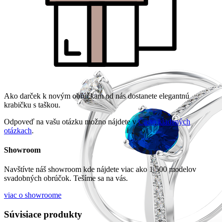
Ako darček k novým obrúčkam od nás dostanete elegantnú
krabičku s taškou.
Odpoveď na vašu otázku možno nájdete v
Často kladených
otázkach
.
Showroom
Navštívte náš showroom kde nájdete viac ako 1 500 modelov
svadobných obrúčok. Tešíme sa na vás.
viac o showroome
Súvisiace produkty