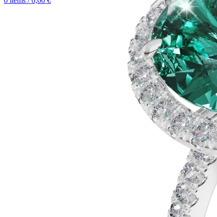
0
items
/
0,00
€