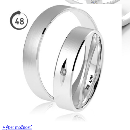
Diamond Line
Zásnubné prstne z kolekcie Diamonds line.
Výber možností