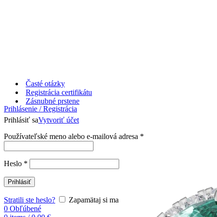
Časté otázky
Registrácia certifikátu
Zásnubné prstene
Prihlásenie / Registrácia
Prihlásiť sa
Vytvoriť účet
Používateľské meno alebo e-mailová adresa
*
Heslo
*
Prihlásiť
Stratili ste heslo?
Zapamätaj si ma
0
Obľúbené