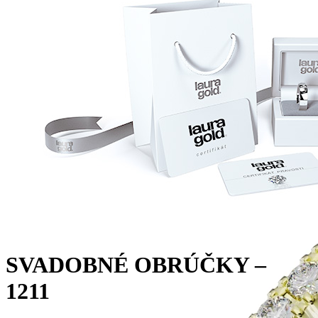
Jewel of Love
Zásnubné prstne z kolekcie Jewel of Love.
SVADOBNÉ OBRÚČKY –
1211