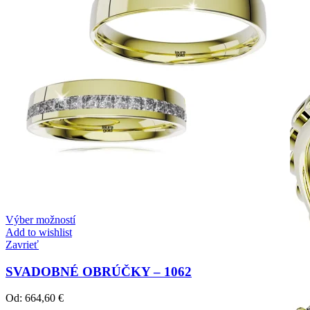
Harmony
Harmónia klasiky a moderného dizajnu.
Výber možností
Add to wishlist
Zavrieť
SVADOBNÉ OBRÚČKY – 1062
Od:
664,60
€