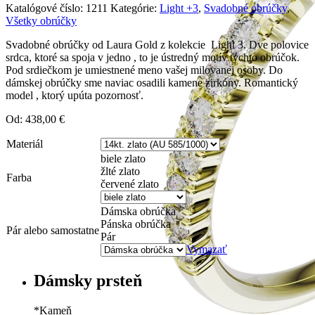
Katalógové číslo:
1211
Kategórie:
Light +3
,
Svadobné obrúčky
,
Všetky obrúčky
Svadobné obrúčky od Laura Gold z kolekcie Light 3. Dve polovice
srdca, ktoré sa spoja v jedno , to je ústredný motív týchto obrúčok.
Pod srdiečkom je umiestnené meno vašej milovanej osoby. Do
dámskej obrúčky sme naviac osadili kamene zirkóny. Romantický
model , ktorý upúta pozornosť.
Od:
438,00
€
Materiál
biele zlato
žlté zlato
Farba
červené zlato
Dámska obrúčka
Pánska obrúčka
Pár alebo samostatne
Pár
Vymazať
Dámsky prsteň
*
Kameň