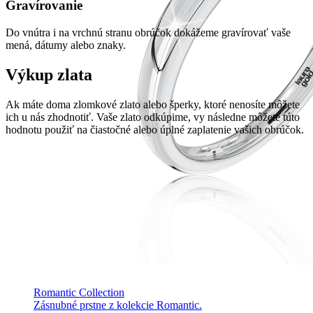
Gravírovanie
Do vnútra i na vrchnú stranu obrúčok dokážeme gravírovať vaše
mená, dátumy alebo znaky.
Výkup zlata
Ak máte doma zlomkové zlato alebo šperky, ktoré nenosíte môžete
ich u nás zhodnotiť. Vaše zlato odkúpime, vy následne môžete túto
hodnotu použiť na čiastočné alebo úplné zaplatenie vašich obrúčok.
Romantic Collection
Zásnubné prstne z kolekcie Romantic.