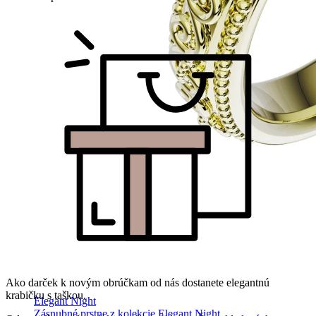
Ako darček k novým obrúčkam od nás dostanete elegantnú
krabičku s taškou.
Elegant Night
Zásnubné prstne z kolekcie Elegant Night.