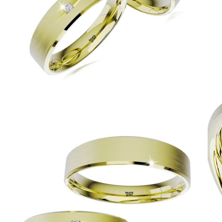
Zásnubné prstne z kolekcie Twin Rings.
Svadobné obrúčky