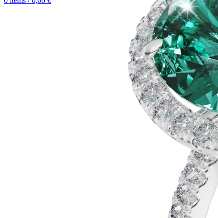
0
items
/
0,00
€