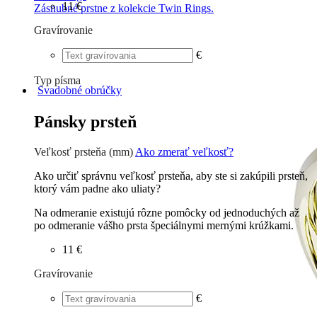
11 €
Zásnubné prstne z kolekcie Twin Rings.
Gravírovanie
€
Typ písma
Svadobné obrúčky
Tlačené
€
Písané
€
Pánsky prsteň
Veľkosť prsteňa (mm)
Ako zmerať veľkosť?
Ako určiť správnu veľkosť prsteňa, aby ste si zakúpili prsteň,
ktorý vám padne ako uliaty?
Na odmeranie existujú rôzne pomôcky od jednoduchých až
po odmeranie vášho prsta špeciálnymi mernými krúžkami.
11 €
Gravírovanie
€