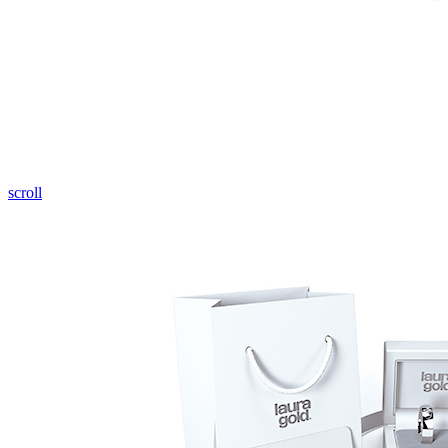
Pozrieť video
scroll
Twist Elegance
Zásnubné prstne z kolekcie Twist Elegance.