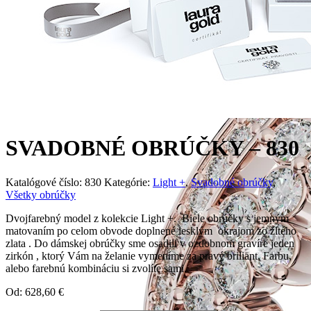
SVADOBNÉ OBRÚČKY – 830
Katalógové číslo:
830
Kategórie:
Light +
,
Svadobné obrúčky
,
Všetky obrúčky
Dvojfarebný model z kolekcie Light +. Biele obrúčky s jemným
matovaním po celom obvode doplnené lesklým okrajom zo žltého
zlata . Do dámskej obrúčky sme osadili v ozdobnom gravíre jeden
zirkón , ktorý Vám na želanie vymeníme za pravý briliant. Farbu,
alebo farebnú kombináciu si zvolíte sami.
Od:
628,60
€