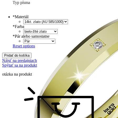
Typ písma
Tlačené
€
Písané
€
*
Materiál
*
Farba
*
Pár alebo samostatne
Reset options
Pridať do košíka
Nájsť na predajniach
Spýtať sa na produkt
otázka na produkt