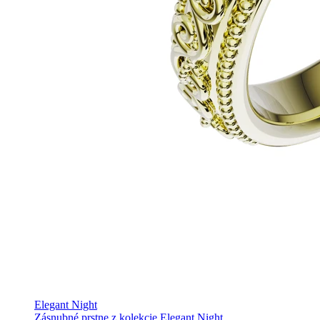
Elegant Night
Zásnubné prstne z kolekcie Elegant Night.