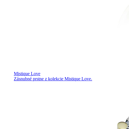
Mistique Love
Zásnubné prstne z kolekcie Mistique Love.