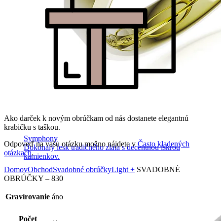
Ako darček k novým obrúčkam od nás dostanete elegantnú
krabičku s taškou.
Symphony
Odpoveď na vašu otázku možno nájdete v
Často kladených
Dokonalý lesk tradičného zlata s decentnou iskrou
otázkach
.
kamienkov.
Domov
Obchod
Svadobné obrúčky
Light +
SVADOBNÉ
OBRÚČKY – 830
Gravírovanie
áno
Počet