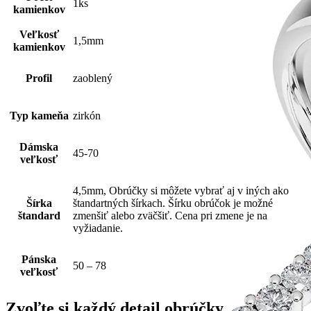
1ks
kamienkov
Veľkosť
1,5mm
kamienkov
Profil
zaoblený
Typ kameňa
zirkón
Dámska
45-70
veľkosť
4,5mm, Obrúčky si môžete vybrať aj v iných ako
Šírka
štandartných šírkach. Šírku obrúčok je možné
štandard
zmenšiť alebo zväčšiť. Cena pri zmene je na
vyžiadanie.
Pánska
50 – 78
veľkosť
Zvoľte si každý detail obrúčky