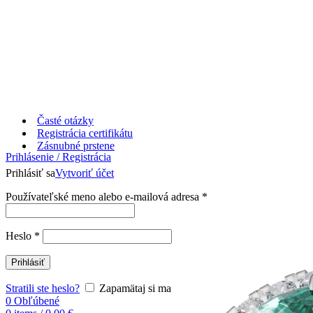
Časté otázky
Registrácia certifikátu
Zásnubné prstene
Prihlásenie / Registrácia
Prihlásiť sa
Vytvoriť účet
Používateľské meno alebo e-mailová adresa
*
Heslo
*
Prihlásiť
Stratili ste heslo?
Zapamätaj si ma
0
Obľúbené