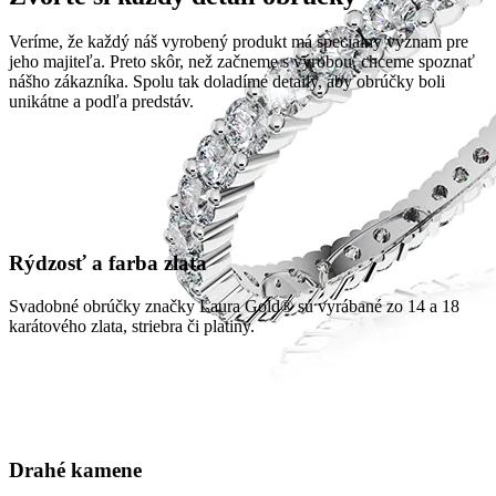
Veríme, že každý náš vyrobený produkt má špeciálny význam pre
jeho majiteľa. Preto skôr, než začneme s výrobou, chceme spoznať
nášho zákazníka. Spolu tak doladíme detaily, aby obrúčky boli
unikátne a podľa predstáv.
Rýdzosť a farba zlata
Svadobné obrúčky značky Laura Gold® sú vyrábané zo 14 a 18
karátového zlata, striebra či platiny.
Drahé kamene