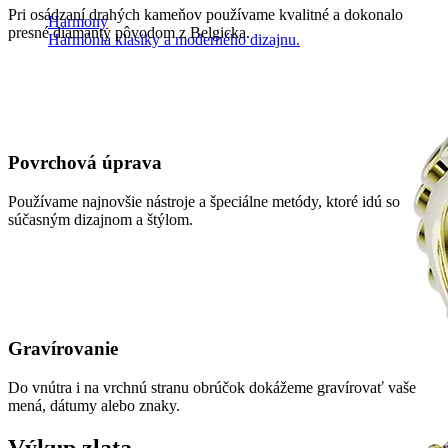
Pri osádzaní drahých kameňov používame kvalitné a dokonalo
Harmony
presné diamanty pôvodom z Belgicka.
Harmónia klasiky a moderného dizajnu.
Povrchová úprava
Používame najnovšie nástroje a špeciálne metódy, ktoré idú so
súčasným dizajnom a štýlom.
Gravírovanie
Do vnútra i na vrchnú stranu obrúčok dokážeme gravírovať vaše
mená, dátumy alebo znaky.