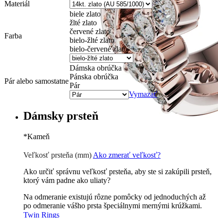
Materiál
biele zlato
žlté zlato
červené zlato
Farba
bielo-žlté zlato
bielo-červené zlato
Dámska obrúčka
Pánska obrúčka
Pár alebo samostatne
Pár
Vymazať
Dámsky prsteň
*
Kameň
Zirkón
0 €
Briliant G-H/Si1-2
35 €
Veľkosť prsteňa (mm)
Ako zmerať veľkosť?
Ako určiť správnu veľkosť prsteňa, aby ste si zakúpili prsteň,
ktorý vám padne ako uliaty?
Na odmeranie existujú rôzne pomôcky od jednoduchých až
po odmeranie vášho prsta špeciálnymi mernými krúžkami.
Twin Rings