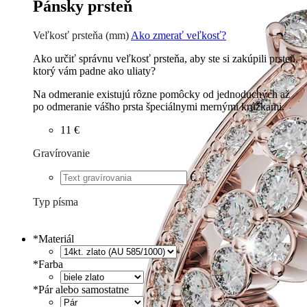
Pánsky prsteň
Veľkosť prsteňa (mm)
Ako zmerať veľkosť?
Ako určiť správnu veľkosť prsteňa, aby ste si zakúpili prsteň,
ktorý vám padne ako uliaty?
Na odmeranie existujú rôzne pomôcky od jednoduchých až
po odmeranie vášho prsta špeciálnymi mernými krúžkami.
11 €
Gravírovanie
€
Typ písma
Tlačené
€
Písané
€
*
Materiál
*
Farba
*
Pár alebo samostatne