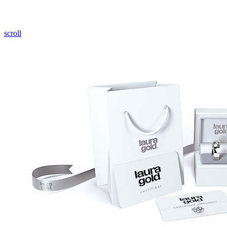
Pozrieť video
scroll