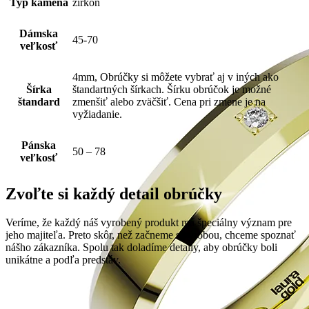
Typ kameňa
zirkón
Dámska
45-70
veľkosť
4mm, Obrúčky si môžete vybrať aj v iných ako
Šírka
štandartných šírkach. Šírku obrúčok je možné
štandard
zmenšiť alebo zväčšiť. Cena pri zmene je na
vyžiadanie.
Pánska
50 – 78
veľkosť
Zvoľte si každý detail obrúčky
Veríme, že každý náš vyrobený produkt má špeciálny význam pre
jeho majiteľa. Preto skôr, než začneme s výrobou, chceme spoznať
nášho zákazníka. Spolu tak doladíme detaily, aby obrúčky boli
unikátne a podľa predstáv.