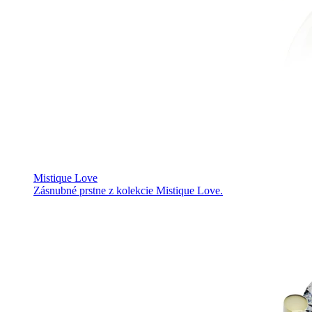
Mistique Love
Zásnubné prstne z kolekcie Mistique Love.