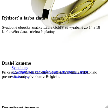
Rýdzosť a farba zlata
Svadobné obrúčky značky Laura Gold® sú vyrábané zo 14 a 18
karátového zlata, striebra či platiny.
Drahé kamene
Symphony
Dokonalý lesk tradičného zlata s decentnou iskrou
Pri osádzaní drahých kameňov používame kvalitné a dokonalo
kamienkov.
presné diamanty pôvodom z Belgicka.
Povrchová úprava