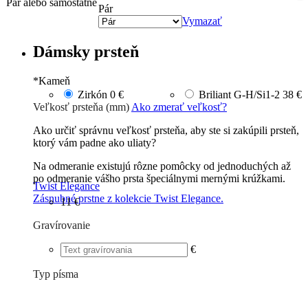
Pár alebo samostatne
Pár
Vymazať
Dámsky prsteň
*
Kameň
Zirkón
0 €
Briliant G-H/Si1-2
38 €
Veľkosť prsteňa (mm)
Ako zmerať veľkosť?
Ako určiť správnu veľkosť prsteňa, aby ste si zakúpili prsteň,
ktorý vám padne ako uliaty?
Na odmeranie existujú rôzne pomôcky od jednoduchých až
po odmeranie vášho prsta špeciálnymi mernými krúžkami.
Twist Elegance
Zásnubné prstne z kolekcie Twist Elegance.
11 €
Gravírovanie
€
Typ písma
Tlačené
€
Písané
€