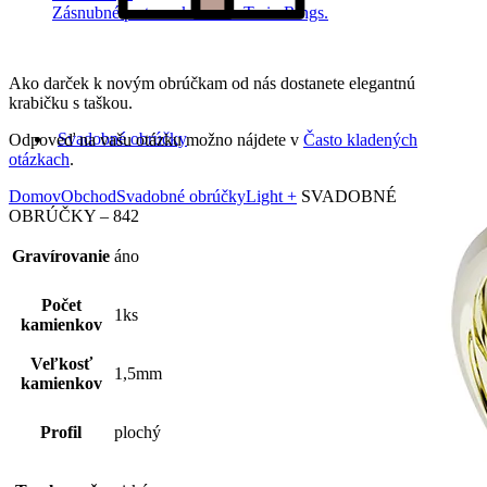
Zásnubné prstne z kolekcie Twin Rings.
Ako darček k novým obrúčkam od nás dostanete elegantnú
krabičku s taškou.
Svadobné obrúčky
Odpoveď na vašu otázku možno nájdete v
Často kladených
otázkach
.
Domov
Obchod
Svadobné obrúčky
Light +
SVADOBNÉ
OBRÚČKY – 842
Gravírovanie
áno
Počet
1ks
kamienkov
Veľkosť
1,5mm
kamienkov
Profil
plochý