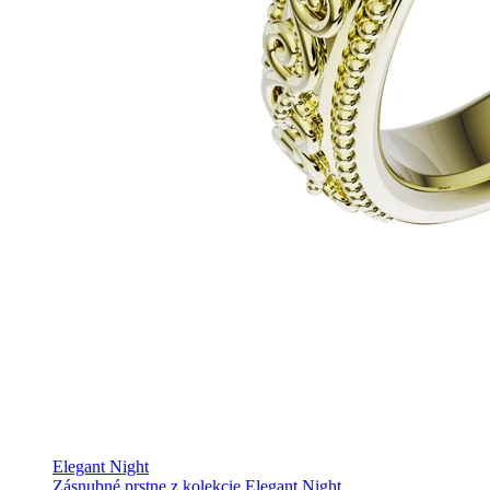
Elegant Night
Zásnubné prstne z kolekcie Elegant Night.