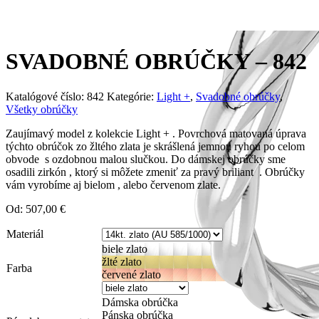
SVADOBNÉ OBRÚČKY – 842
Katalógové číslo:
842
Kategórie:
Light +
,
Svadobné obrúčky
,
Všetky obrúčky
Zaujímavý model z kolekcie Light + . Povrchová matovaná úprava
týchto obrúčok zo žltého zlata je skrášlená jemnou ryhou po celom
obvode s ozdobnou malou slučkou. Do dámskej obrúčky sme
osadili zirkón , ktorý si môžete zmeniť za pravý briliant . Obrúčky
vám vyrobíme aj bielom , alebo červenom zlate.
Od:
507,00
€
Materiál
biele zlato
žlté zlato
Farba
červené zlato
Dámska obrúčka
Pánska obrúčka