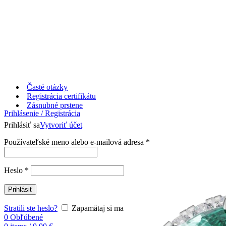
Časté otázky
Registrácia certifikátu
Zásnubné prstene
Prihlásenie / Registrácia
Prihlásiť sa
Vytvoriť účet
Používateľské meno alebo e-mailová adresa
*
Heslo
*
Prihlásiť
Stratili ste heslo?
Zapamätaj si ma
0
Obľúbené