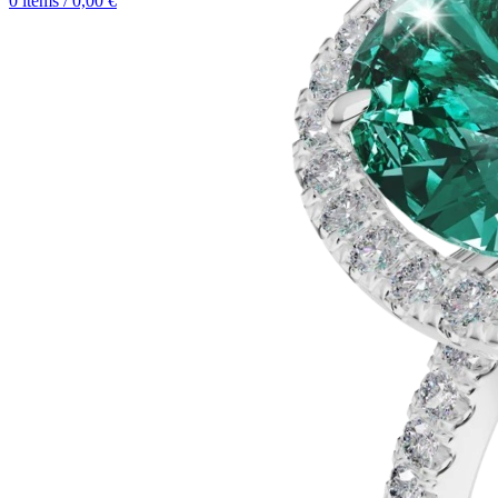
0
items
/
0,00
€