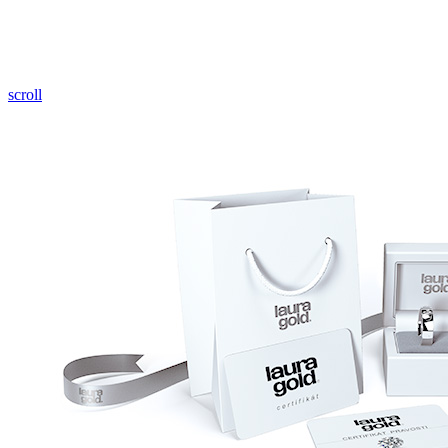
Pozrieť video
scroll