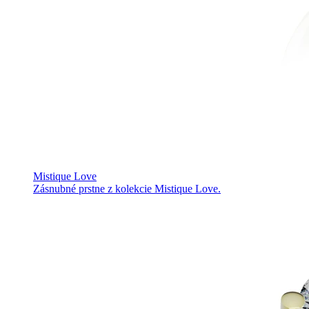
Mistique Love
Zásnubné prstne z kolekcie Mistique Love.