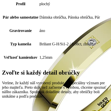
Profil
plochý
Pár alebo samostatne
Dámska obrúčka, Pánska obrúčka, Pár
Gravírovanie
áno
Typ kameňa
Briliant G-H/Si1-2 / 0,08ct, zirkón
Veľkosť kamienkov
1,25mm
Zvoľte si každý detail obrúčky
Veríme, že každý náš vyrobený produkt má špeciálny význam pre
jeho majiteľa. Preto skôr, než začneme s výrobou, chceme spoznať
nášho zákazníka. Spolu tak doladíme detaily, aby obrúčky boli
unikátne a podľa predstáv.