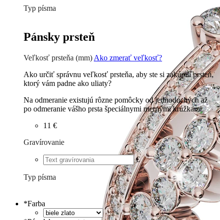
Typ písma
Tlačené
€
Písané
€
Pánsky prsteň
Veľkosť prsteňa (mm)
Ako zmerať veľkosť?
Ako určiť správnu veľkosť prsteňa, aby ste si zakúpili prsteň,
ktorý vám padne ako uliaty?
Na odmeranie existujú rôzne pomôcky od jednoduchých až
po odmeranie vášho prsta špeciálnymi mernými krúžkami.
11 €
Gravírovanie
€
Typ písma
Tlačené
€
Písané
€
*
Farba