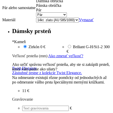
Dámska obrúčka
Pánska obrúčka
Pár alebo samostatne
Pár
Materiál
Vymazať
Dámsky prsteň
*
Kameň
Zirkón
0 €
Briliant G-H/Si1-2
300
€
Veľkosť prsteňa (mm)
Ako zmerať veľkosť?
Ako určiť správnu veľkosť prsteňa, aby ste si zakúpili prsteň,
Twist Elegance
ktorý vám padne ako uliaty?
Zásnubné prstne z kolekcie Twist Elegance.
Na odmeranie existujú rôzne pomôcky od jednoduchých až
po odmeranie vášho prsta špeciálnymi mernými krúžkami.
11 €
Gravírovanie
€