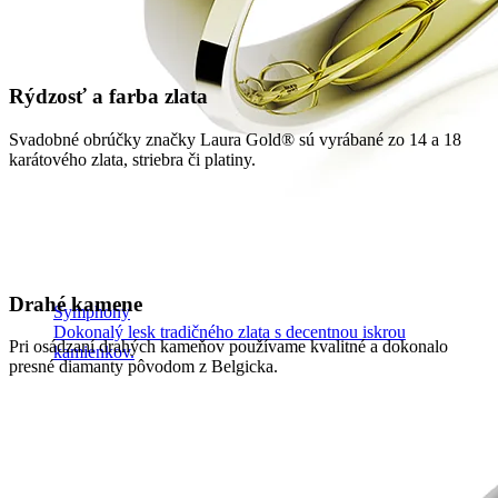
Rýdzosť a farba zlata
Svadobné obrúčky značky Laura Gold® sú vyrábané zo 14 a 18
karátového zlata, striebra či platiny.
Drahé kamene
Symphony
Dokonalý lesk tradičného zlata s decentnou iskrou
Pri osádzaní drahých kameňov používame kvalitné a dokonalo
kamienkov.
presné diamanty pôvodom z Belgicka.