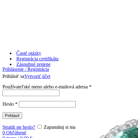
Časté otázky
Registrácia certifikátu
Zásnubné prstene
Prihlásenie / Registrácia
Prihlásiť sa
Vytvoriť účet
Používateľské meno alebo e-mailová adresa
*
Heslo
*
Prihlásiť
Stratili ste heslo?
Zapamätaj si ma
0
Obľúbené