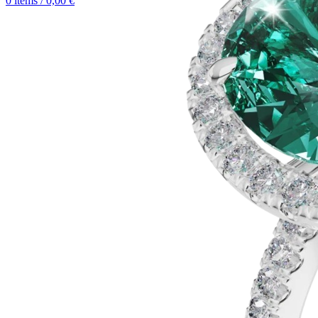
0
items
/
0,00
€