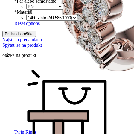
*
Pár alebo samostatne
*
Materiál
Reset options
Pridať do košíka
Nájsť na predajniach
Spýtať sa na produkt
otázka na produkt
Twin Rings