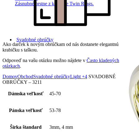
Zásnubné prstne z kolekcie Twin Rings.
Svadobné obrúčky
Ako darček k novým obrúčkam od nás dostanete elegantnú
krabičku s taškou.
Odpoveď na vašu otázku možno nájdete v
Často kladených
otázkach
.
Domov
Obchod
Svadobné obrúčky
Light +4
SVADOBNÉ
OBRÚČKY – 3211
Dámska veľkosť
45-70
Pánska veľkosť
53-78
Šírka štandard
3mm, 4 mm