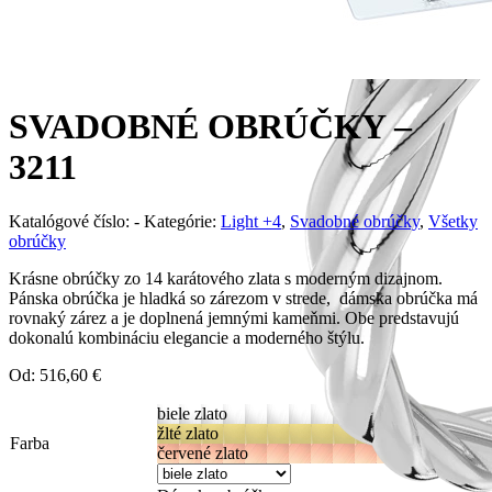
SVADOBNÉ OBRÚČKY –
3211
Katalógové číslo:
-
Kategórie:
Light +4
,
Svadobné obrúčky
,
Všetky
obrúčky
Krásne obrúčky zo 14 karátového zlata s moderným dizajnom.
Pánska obrúčka je hladká so zárezom v strede, dámska obrúčka má
rovnaký zárez a je doplnená jemnými kameňmi. Obe predstavujú
dokonalú kombináciu elegancie a moderného štýlu.
Od:
516,60
€
biele zlato
žlté zlato
Farba
červené zlato