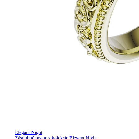
Elegant Night
Zásnubné prstne z kolekcie Elegant Night.