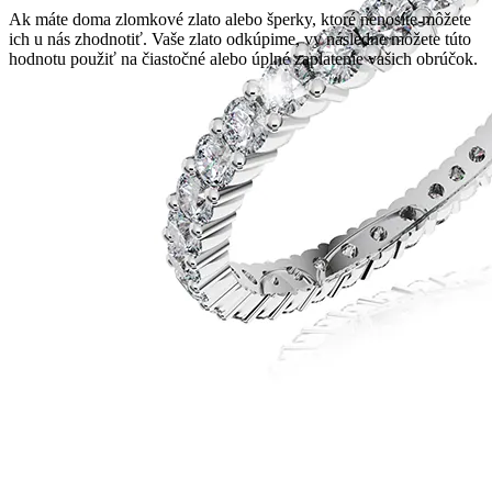
Ak máte doma zlomkové zlato alebo šperky, ktoré nenosíte môžete
ich u nás zhodnotiť. Vaše zlato odkúpime, vy následne môžete túto
hodnotu použiť na čiastočné alebo úplné zaplatenie vašich obrúčok.