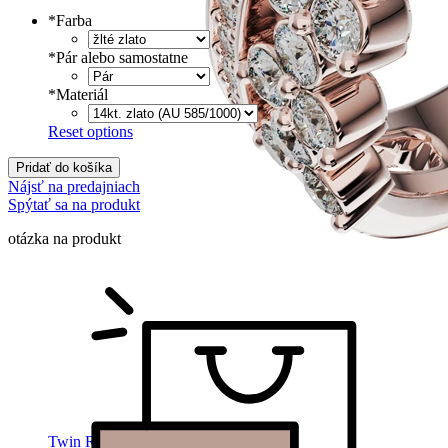
Tlačené
€
Písané
€
*
Farba
*
Pár alebo samostatne
*
Materiál
Reset options
Pridať do košíka
Nájsť na predajniach
Spýtať sa na produkt
otázka na produkt
Twin Rings