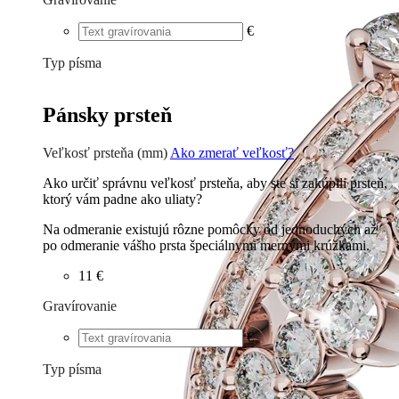
€
Typ písma
Tlačené
€
Písané
€
Pánsky prsteň
Veľkosť prsteňa (mm)
Ako zmerať veľkosť?
Ako určiť správnu veľkosť prsteňa, aby ste si zakúpili prsteň,
ktorý vám padne ako uliaty?
Na odmeranie existujú rôzne pomôcky od jednoduchých až
po odmeranie vášho prsta špeciálnymi mernými krúžkami.
11 €
Gravírovanie
€
Typ písma