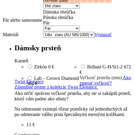
červené zlato
Dámska obrúčka
Pánska obrúčka
Pár alebo samostatne
Pár
Materiál
Vymazať
Dámsky prsteň
Kameň
Zirkón
0 €
Briliant G-H/Si1-2
672
€
Veľkosť prsteňa (mm)
Ako
Lab – Grown Diamond
Twist Elegance
zmerať veľkosť?
384 €
Zásnubné prstne z kolekcie Twist Elegance.
Ako určiť správnu veľkosť prsteňa, aby ste si zakúpili prsteň,
ktorý vám padne ako uliaty?
Na odmeranie existujú rôzne pomôcky od jednoduchých až
po odmeranie vášho prsta špeciálnymi mernými krúžkami.
11 €
Gravírovanie