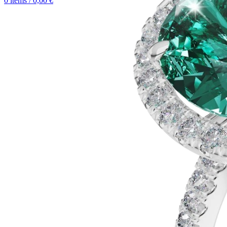
0
items
/
0,00
€