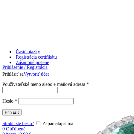
Časté otázky
Registrácia certifikátu
Zásnubné prstene
Prihlásenie / Registrácia
Prihlásiť sa
Vytvoriť účet
Používateľské meno alebo e-mailová adresa
*
Heslo
*
Prihlásiť
Stratili ste heslo?
Zapamätaj si ma
0
Obľúbené