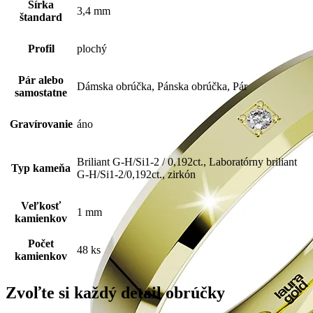
Šírka
3,4 mm
štandard
Profil
plochý
Pár alebo
Dámska obrúčka, Pánska obrúčka, Pár
samostatne
Gravírovanie
áno
Briliant G-H/Si1-2 / 0,192ct., Laboratórny briliant
Typ kameňa
G-H/Si1-2/0,192ct., zirkón
Veľkosť
1 mm
kamienkov
Počet
48 ks
kamienkov
Zvoľte si každý detail obrúčky