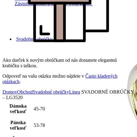
Zásnubné prstne z kolekcie Twin Rings.
Svadobné obrúčky
Ako darček k novým obrúčkam od nás dostanete elegantnú
krabičku s taškou.
Odpoveď na vašu otázku možno nájdete v
Často kladených
otázkach
.
Domov
Obchod
Svadobné obrúčky
Linea
SVADOBNÉ OBRÚČKY
– LG3520
Dámska
45-70
veľkosť
Pánska
53-78
veľkosť