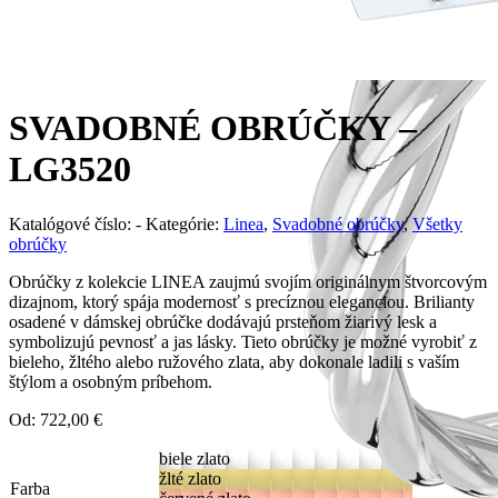
SVADOBNÉ OBRÚČKY –
LG3520
Katalógové číslo:
-
Kategórie:
Linea
,
Svadobné obrúčky
,
Všetky
obrúčky
Obrúčky z kolekcie LINEA zaujmú svojím originálnym štvorcovým
dizajnom, ktorý spája modernosť s precíznou eleganciou. Brilianty
osadené v dámskej obrúčke dodávajú prsteňom žiarivý lesk a
symbolizujú pevnosť a jas lásky. Tieto obrúčky je možné vyrobiť z
bieleho, žltého alebo ružového zlata, aby dokonale ladili s vaším
štýlom a osobným príbehom.
Od:
722,00
€
biele zlato
žlté zlato
Farba