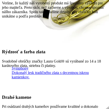
Veríme, že každý náš vyrobený produkt má špeciálny význam pre
jeho majiteľa. Preto skôr, než začneme s výrobou, chceme spoznať
nášho zákazníka. Spolu tak doladíme detaily, aby obrúčky boli
unikátne a podľa predstáv.
Rýdzosť a farba zlata
Svadobné obrúčky značky Laura Gold® sú vyrábané zo 14 a 18
karátového zlata, striebra či platiny.
Symphony
Dokonalý lesk tradičného zlata s decentnou iskrou
kamienkov.
Drahé kamene
Pri osádzaní drahých kameňov používame kvalitné a dokonalo