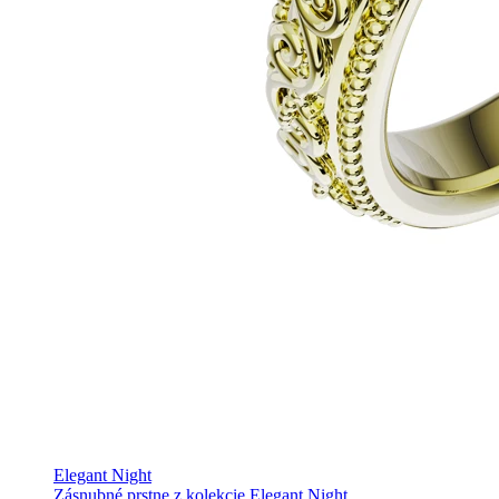
Elegant Night
Zásnubné prstne z kolekcie Elegant Night.