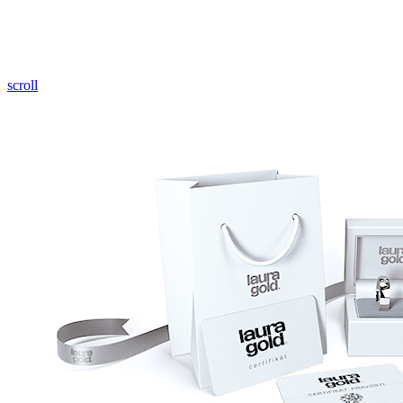
Pozrieť video
scroll