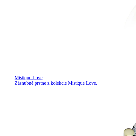
Mistique Love
Zásnubné prstne z kolekcie Mistique Love.