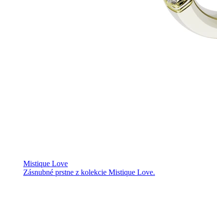
Mistique Love
Zásnubné prstne z kolekcie Mistique Love.