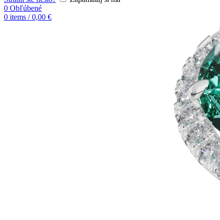
0
Obľúbené
0
items
/
0,00
€