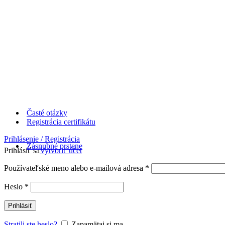
Časté otázky
Registrácia certifikátu
Prihlásenie / Registrácia
Zásnubné prstene
Prihlásiť sa
Vytvoriť účet
Používateľské meno alebo e-mailová adresa
*
Heslo
*
Prihlásiť
Stratili ste heslo?
Zapamätaj si ma