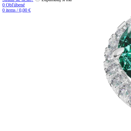
0
Obľúbené
0
items
/
0,00
€