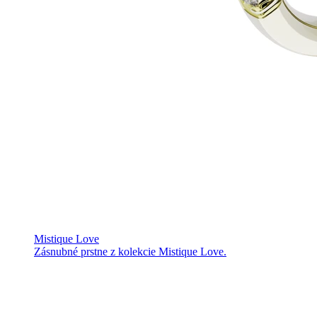
Mistique Love
Zásnubné prstne z kolekcie Mistique Love.