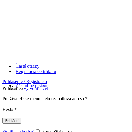
Časté otázky
Registrácia certifikátu
Prihlásenie / Registrácia
Zásnubné prstene
Prihlásiť sa
Vytvoriť účet
Používateľské meno alebo e-mailová adresa
*
Heslo
*
Prihlásiť
Stratili ste heslo?
Zapamätaj si ma