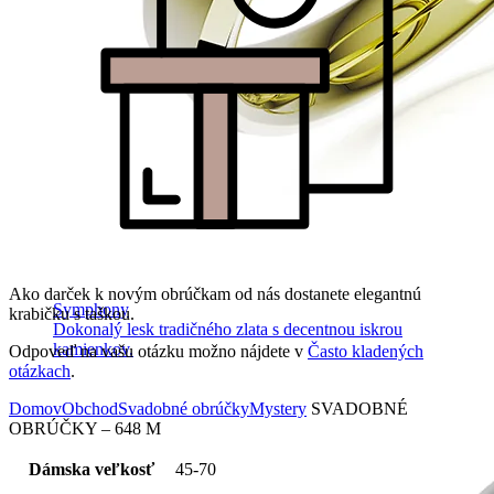
Ako darček k novým obrúčkam od nás dostanete elegantnú
Symphony
krabičku s taškou.
Dokonalý lesk tradičného zlata s decentnou iskrou
kamienkov.
Odpoveď na vašu otázku možno nájdete v
Často kladených
otázkach
.
Domov
Obchod
Svadobné obrúčky
Mystery
SVADOBNÉ
OBRÚČKY – 648 M
Dámska veľkosť
45-70