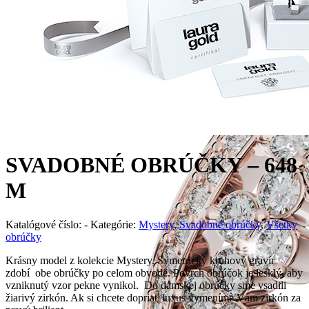
SVADOBNÉ OBRÚČKY – 648
M
Katalógové číslo:
-
Kategórie:
Mystery
,
Svadobné obrúčky
,
Všetky
obrúčky
Krásny model z kolekcie Mystery. Symetrický kruhový gravír
zdobí obe obrúčky po celom obvode. Povrch obrúčok je lesklý, aby
vzniknutý vzor pekne vynikol. Do dámskej obrúčky sme vsadili
žiarivý zirkón. Ak si chcete dopriať luxus vymeníme Vám zirkón za