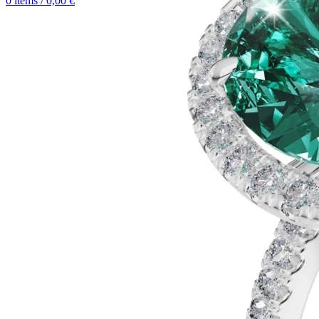
0
items
/
0,00
€