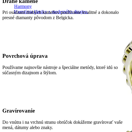
Drahé kamene
Harmony
Harmónia klasiky a moderného dizajnu.
Pri osádzaní drahých kameňov používame kvalitné a dokonalo
presné diamanty pôvodom z Belgicka.
Povrchová úprava
Používame najnovšie nástroje a špeciálne metódy, ktoré idú so
súčasným dizajnom a štýlom.
Gravírovanie
Do vnútra i na vrchnú stranu obrúčok dokážeme gravírovať vaše
mená, dátumy alebo znaky.