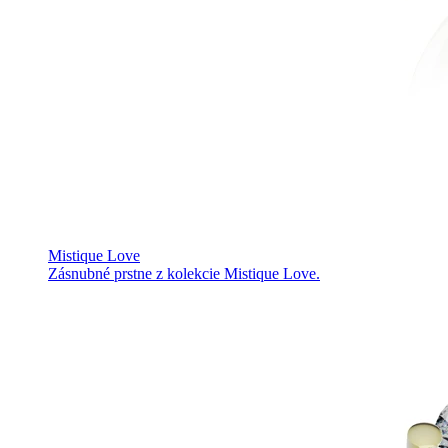
Mistique Love
Zásnubné prstne z kolekcie Mistique Love.