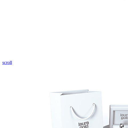
Pozrieť video
scroll
Twist Elegance
Zásnubné prstne z kolekcie Twist Elegance.