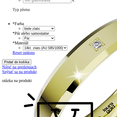
€
Typ písma
Tlačené
€
Písané
€
*
Farba
*
Pár alebo samostatne
*
Materiál
Reset options
Pridať do košíka
Nájsť na predajniach
Spýtať sa na produkt
otázka na produkt