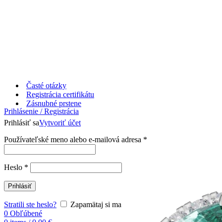
Časté otázky
Registrácia certifikátu
Zásnubné prstene
Prihlásenie / Registrácia
Prihlásiť sa
Vytvoriť účet
Používateľské meno alebo e-mailová adresa
*
Heslo
*
Prihlásiť
Stratili ste heslo?
Zapamätaj si ma
0
Obľúbené