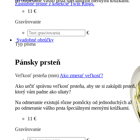
po odmeranie vášho prsta špeciálnymi mernými krúžkami.
Zásnubné prstne z kolekcie Twin Rings.
11 €
Gravírovanie
€
Svadobné obrúčky
Typ písma
Tlačené
€
Písané
€
Pánsky prsteň
Veľkosť prsteňa (mm)
Ako zmerať veľkosť?
Ako určiť správnu veľkosť prsteňa, aby ste si zakúpili prsteň,
ktorý vám padne ako uliaty?
Na odmeranie existujú rôzne pomôcky od jednoduchých až
po odmeranie vášho prsta špeciálnymi mernými krúžkami.
11 €
Gravírovanie