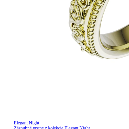
Elegant Night
Zásnubné prstne z kolekcie Elegant Night.