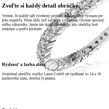
Zvoľte si každý detail obrúčky
Veríme, že každý náš vyrobený produkt má špeciálny význam pre
jeho majiteľa. Preto skôr, než začneme s výrobou, chceme spoznať
nášho zákazníka. Spolu tak doladíme detaily, aby obrúčky boli
unikátne a podľa predstáv.
Rýdzosť a farba zlata
Svadobné obrúčky značky Laura Gold® sú vyrábané zo 14 a 18
karátového zlata, striebra či platiny.