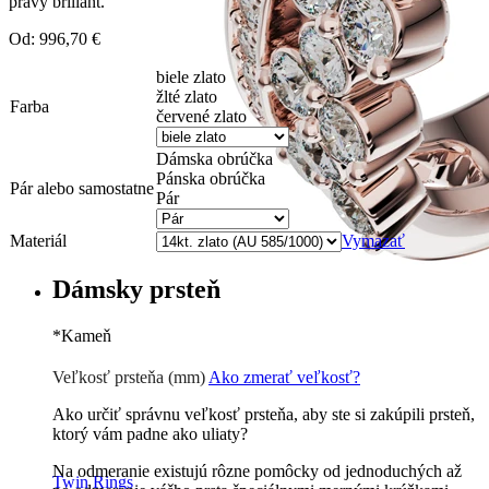
pravý briliant.
Od:
996,70
€
biele zlato
žlté zlato
Farba
červené zlato
Dámska obrúčka
Pánska obrúčka
Pár alebo samostatne
Pár
Materiál
Vymazať
Dámsky prsteň
*
Kameň
Zirkón
0 €
Briliant G-H/Si1-2
38 €
Veľkosť prsteňa (mm)
Ako zmerať veľkosť?
Ako určiť správnu veľkosť prsteňa, aby ste si zakúpili prsteň,
ktorý vám padne ako uliaty?
Na odmeranie existujú rôzne pomôcky od jednoduchých až
Twin Rings