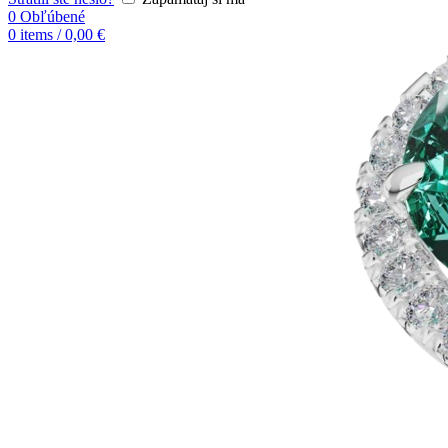
0
Obľúbené
0
items
/
0,00
€