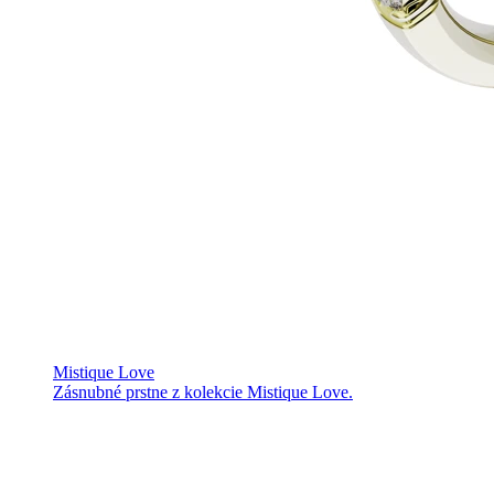
Mistique Love
Zásnubné prstne z kolekcie Mistique Love.