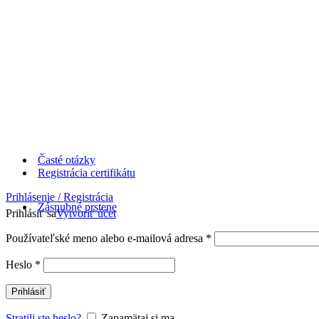
Časté otázky
Registrácia certifikátu
Prihlásenie / Registrácia
Zásnubné prstene
Prihlásiť sa
Vytvoriť účet
Používateľské meno alebo e-mailová adresa
*
Heslo
*
Prihlásiť
Stratili ste heslo?
Zapamätaj si ma