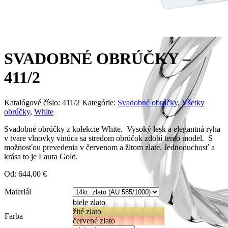
SVADOBNÉ OBRÚČKY –
411/2
Katalógové číslo:
411/2
Kategórie:
Svadobné obrúčky
,
Všetky
obrúčky
,
White
Svadobné obrúčky z kolekcie White. Vysoký lesk a elegantná ryha
v tvare vlnovky vinúca sa stredom obrúčok zdobí tento model. S
možnosťou prevedenia v červenom a žltom zlate. Jednoduchosť a
krása to je Laura Gold.
Od:
644,00
€
Materiál
biele zlato
žlté zlato
Farba
červené zlato