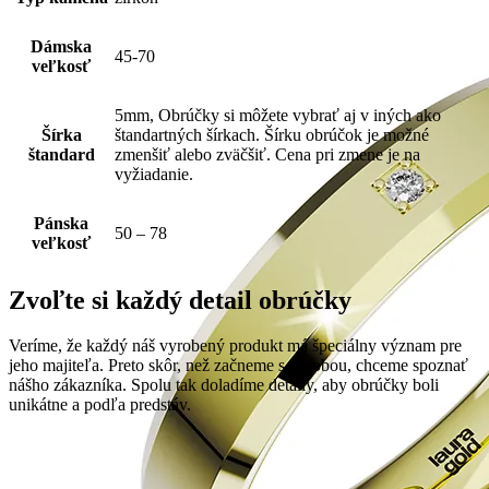
Dámska
45-70
veľkosť
5mm, Obrúčky si môžete vybrať aj v iných ako
Šírka
štandartných šírkach. Šírku obrúčok je možné
štandard
zmenšiť alebo zväčšiť. Cena pri zmene je na
vyžiadanie.
Pánska
50 – 78
veľkosť
Zvoľte si každý detail obrúčky
Veríme, že každý náš vyrobený produkt má špeciálny význam pre
jeho majiteľa. Preto skôr, než začneme s výrobou, chceme spoznať
nášho zákazníka. Spolu tak doladíme detaily, aby obrúčky boli
unikátne a podľa predstáv.