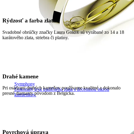
Rýdzosť a farba zlata
Svadobné obrúčky značky Laura Gold® sú vyrábané zo 14 a 18
karátového zlata, striebra či platiny.
Drahé kamene
Symphony
Pri osádzaní drahých kameňov používame kvalitné a dokonalo
Dokonalý lesk tradičného zlata s decentnou iskrou
presné diamanty pôvodom z Belgicka.
kamienkov.
Povrchová úprava