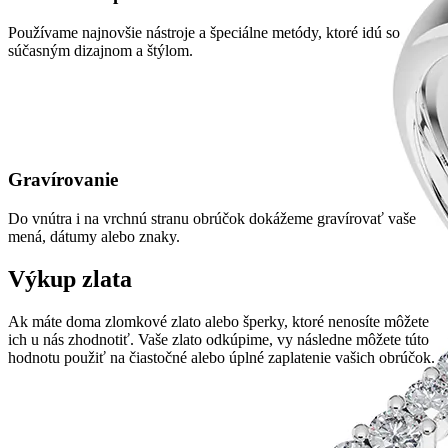
Používame najnovšie nástroje a špeciálne metódy, ktoré idú so
súčasným dizajnom a štýlom.
Gravírovanie
Do vnútra i na vrchnú stranu obrúčok dokážeme gravírovať vaše
mená, dátumy alebo znaky.
Výkup zlata
Ak máte doma zlomkové zlato alebo šperky, ktoré nenosíte môžete
ich u nás zhodnotiť. Vaše zlato odkúpime, vy následne môžete túto
hodnotu použiť na čiastočné alebo úplné zaplatenie vašich obrúčok.