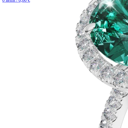
0
items
/
0,00
€