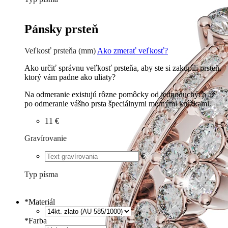
Tlačené
€
Písané
€
Pánsky prsteň
Veľkosť prsteňa (mm)
Ako zmerať veľkosť?
Ako určiť správnu veľkosť prsteňa, aby ste si zakúpili prsteň,
ktorý vám padne ako uliaty?
Na odmeranie existujú rôzne pomôcky od jednoduchých až
po odmeranie vášho prsta špeciálnymi mernými krúžkami.
11 €
Gravírovanie
€
Typ písma
Tlačené
€
Písané
€
*
Materiál
*
Farba