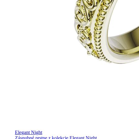
Elegant Night
Zásnubné prstne z kolekcie Elegant Night.