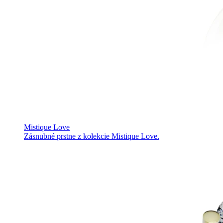
Mistique Love
Zásnubné prstne z kolekcie Mistique Love.