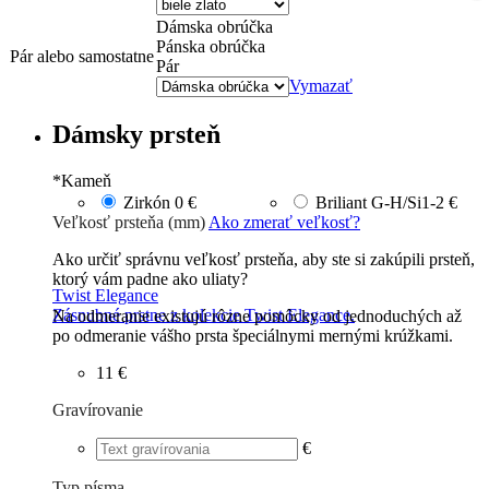
Dámska obrúčka
Pánska obrúčka
Pár alebo samostatne
Pár
Vymazať
Dámsky prsteň
*
Kameň
Zirkón
0 €
Briliant G-H/Si1-2
€
Veľkosť prsteňa (mm)
Ako zmerať veľkosť?
Ako určiť správnu veľkosť prsteňa, aby ste si zakúpili prsteň,
ktorý vám padne ako uliaty?
Twist Elegance
Zásnubné prstne z kolekcie Twist Elegance.
Na odmeranie existujú rôzne pomôcky od jednoduchých až
po odmeranie vášho prsta špeciálnymi mernými krúžkami.
11 €
Gravírovanie
€
Typ písma