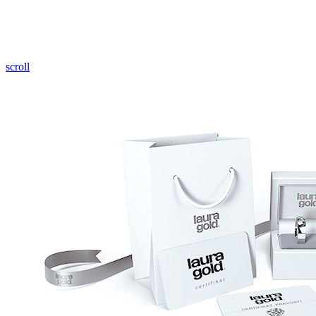
Pozrieť video
scroll