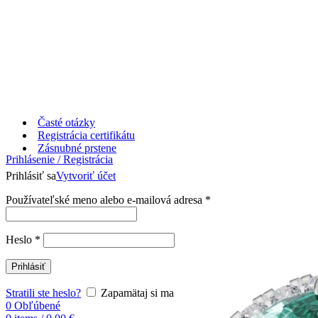
Časté otázky
Registrácia certifikátu
Zásnubné prstene
Prihlásenie / Registrácia
Prihlásiť sa
Vytvoriť účet
Používateľské meno alebo e-mailová adresa
*
Heslo
*
Prihlásiť
Stratili ste heslo?
Zapamätaj si ma
0
Obľúbené