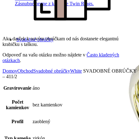
Zásnubné prstne z kolekcie Twin Rings.
Ako darček k novým obrúčkam od nás dostanete elegantnú
Svadobné obrúčky
krabičku s taškou.
Odpoveď na vašu otázku možno nájdete v
Často kladených
otázkach
.
Domov
Obchod
Svadobné obrúčky
White
SVADOBNÉ OBRÚČKY
– 411/2
Gravírovanie
áno
Počet
bez kamienkov
kamienkov
Profil
zaoblený
Typ kameňa
zirkón