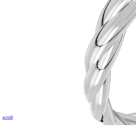
Pozrieť video
scroll