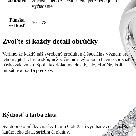
štandard
zmenšiť alebo zväčšiť. Cena pri zmene je na
vyžiadanie.
Pánska
50 – 78
veľkosť
Zvoľte si každý detail obrúčky
Veríme, že každý náš vyrobený produkt má špeciálny význam pre
jeho majiteľa. Preto skôr, než začneme s výrobou, chceme spoznať
nášho zákazníka. Spolu tak doladíme detaily, aby obrúčky boli
unikátne a podľa predstáv.
Rýdzosť a farba zlata
Svadobné obrúčky značky Laura Gold® sú vyrábané zo 14 a 18
karátového zlata, striebra či platiny.