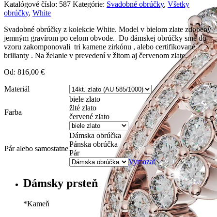
Katalógové číslo:
587
Kategórie:
Svadobné obrúčky
,
Všetky
obrúčky
,
White
Svadobné obrúčky z kolekcie White. Model v bielom zlate zdobený
jemným gravírom po celom obvode. Do dámskej obrúčky sme do
vzoru zakomponovali tri kamene zirkónu , alebo certifikované
brilianty . Na želanie v prevedení v žltom aj červenom zlate.
Od:
816,00
€
Materiál
biele zlato
žlté zlato
Farba
červené zlato
Dámska obrúčka
Pánska obrúčka
Pár alebo samostatne
Pár
Vymazať
Dámsky prsteň
*
Kameň
Zirkón
0 €
Briliant G-H/Si1-2
90 €