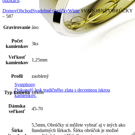
otázkach
.
Domov
Obchod
Svadobné obrúčky
White
SVADOBNÉ OBRÚČKY
– 587
Gravírovanie
áno
Počet
3ks
kamienkov
Veľkosť
1,25mm
kamienkov
Profil
zaoblený
Symphony
Dokonalý lesk tradičného zlata s decentnou iskrou
Typ kameňa
zirkón
kamienkov.
Dámska
45-70
veľkosť
5,5mm, Obrúčky si môžete vybrať aj v iných ako
Šírka
štandartných šírkach. Šírku obrúčok je možné