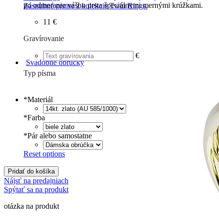
po odmeranie vášho prsta špeciálnymi mernými krúžkami.
Zásnubné prstne z kolekcie Twin Rings.
11 €
Gravírovanie
€
Svadobné obrúčky
Typ písma
Tlačené
€
Písané
€
*
Materiál
*
Farba
*
Pár alebo samostatne
Reset options
Pridať do košíka
Nájsť na predajniach
Spýtať sa na produkt
otázka na produkt