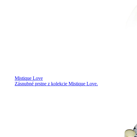
Mistique Love
Zásnubné prstne z kolekcie Mistique Love.