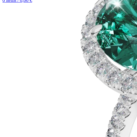
0
items
/
0,00
€