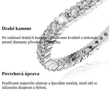
Drahé kamene
Pri osádzaní drahých kameňov používame kvalitné a dokonalo
presné diamanty pôvodom z Belgicka.
Povrchová úprava
Používame najnovšie nástroje a špeciálne metódy, ktoré idú so
súčasným dizajnom a štýlom.