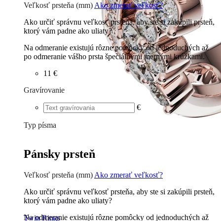
Veľkosť prsteňa (mm)
Ako zmerať veľkosť?
Ako určiť správnu veľkosť prsteňa, aby ste si zakúpili prsteň,
ktorý vám padne ako uliaty?
Na odmeranie existujú rôzne pomôcky od jednoduchých až
po odmeranie vášho prsta špeciálnymi mernými krúžkami.
11 €
Gravírovanie
€
Typ písma
Tlačené
€
Písané
€
Pánsky prsteň
Veľkosť prsteňa (mm)
Ako zmerať veľkosť?
Ako určiť správnu veľkosť prsteňa, aby ste si zakúpili prsteň,
ktorý vám padne ako uliaty?
Na odmeranie existujú rôzne pomôcky od jednoduchých až
Twin Rings