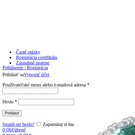
Časté otázky
Registrácia certifikátu
Zásnubné prstene
Prihlásenie / Registrácia
Prihlásiť sa
Vytvoriť účet
Používateľské meno alebo e-mailová adresa
*
Heslo
*
Prihlásiť
Stratili ste heslo?
Zapamätaj si ma
0
Obľúbené