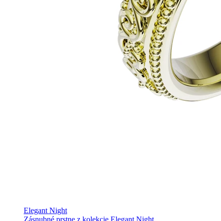
Elegant Night
Zásnubné prstne z kolekcie Elegant Night.