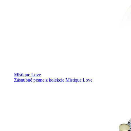
Mistique Love
Zásnubné prstne z kolekcie Mistique Love.