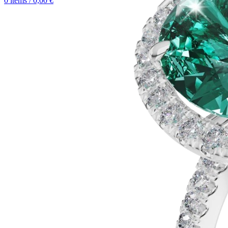
0
items
/
0,00
€