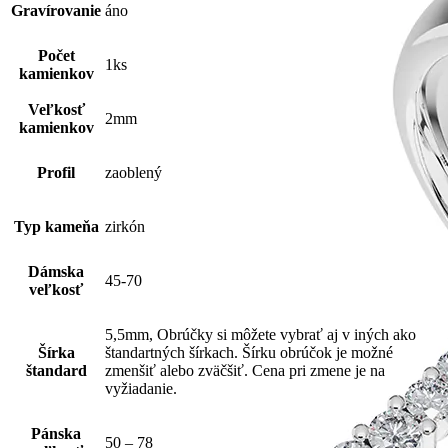
Gravírovanie
áno
Počet
1ks
kamienkov
Veľkosť
2mm
kamienkov
Profil
zaoblený
Typ kameňa
zirkón
Dámska
45-70
veľkosť
5,5mm, Obrúčky si môžete vybrať aj v iných ako
Šírka
štandartných šírkach. Šírku obrúčok je možné
štandard
zmenšiť alebo zväčšiť. Cena pri zmene je na
vyžiadanie.
Pánska
50 – 78