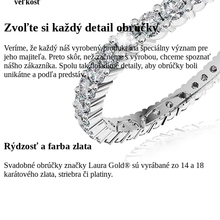
veľkosť
Zvoľte si každý detail obrúčky
Veríme, že každý náš vyrobený produkt má špeciálny význam pre
jeho majiteľa. Preto skôr, než začneme s výrobou, chceme spoznať
nášho zákazníka. Spolu tak doladíme detaily, aby obrúčky boli
unikátne a podľa predstáv.
Rýdzosť a farba zlata
Svadobné obrúčky značky Laura Gold® sú vyrábané zo 14 a 18
karátového zlata, striebra či platiny.