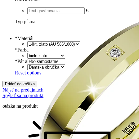
€
Typ písma
Tlačené
€
Písané
€
*
Materiál
*
Farba
*
Pár alebo samostatne
Reset options
Pridať do košíka
Nájsť na predajniach
Spýtať sa na produkt
otázka na produkt