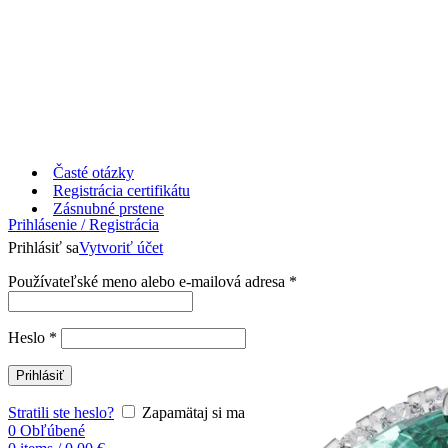
Časté otázky
Registrácia certifikátu
Zásnubné prstene
Prihlásenie / Registrácia
Prihlásiť sa
Vytvoriť účet
Používateľské meno alebo e-mailová adresa
*
Heslo
*
Prihlásiť
Stratili ste heslo?
Zapamätaj si ma
0
Obľúbené