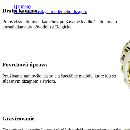
Harmony
Drahé kamene
Harmónia klasiky a moderného dizajnu.
Pri osádzaní drahých kameňov používame kvalitné a dokonalo
presné diamanty pôvodom z Belgicka.
Povrchová úprava
Používame najnovšie nástroje a špeciálne metódy, ktoré idú so
súčasným dizajnom a štýlom.
Gravírovanie
Do vnútra i na vrchnú stranu obrúčok dokážeme gravírovať vaše