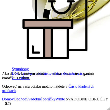
Symphony
Dokonalý lesk tradičného zlata s decentnou iskrou
Ako darček k novým obrúčkam od nás dostanete elegantnú
kamienkov.
krabičku s taškou.
Odpoveď na vašu otázku možno nájdete v
Často kladených
otázkach
.
Domov
Obchod
Svadobné obrúčky
White
SVADOBNÉ OBRÚČKY
– 625