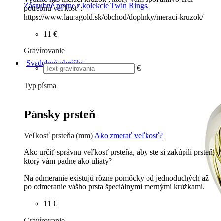
Zásnubné prstne z kolekcie Twin Rings.
potrebnú veľkosť :
https://www.lauragold.sk/obchod/doplnky/meraci-kruzok/
11 €
Gravírovanie
Svadobné obrúčky
€
Typ písma
Tlačené
€
Písané
€
Pánsky prsteň
Veľkosť prsteňa (mm)
Ako zmerať veľkosť?
Ako určiť správnu veľkosť prsteňa, aby ste si zakúpili prsteň,
ktorý vám padne ako uliaty?
Na odmeranie existujú rôzne pomôcky od jednoduchých až
po odmeranie vášho prsta špeciálnymi mernými krúžkami.
11 €
Gravírovanie