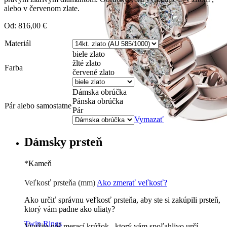
alebo v červenom zlate.
Od:
816,00
€
Materiál
biele zlato
žlté zlato
Farba
červené zlato
Dámska obrúčka
Pánska obrúčka
Pár alebo samostatne
Pár
Vymazať
Dámsky prsteň
*
Kameň
Zirkón
0 €
Briliant G-H/Si2-3
76 €
Veľkosť prsteňa (mm)
Ako zmerať veľkosť?
Ako určiť správnu veľkosť prsteňa, aby ste si zakúpili prsteň,
ktorý vám padne ako uliaty?
Twin Rings
Využite náš merací krúžok , ktorý vám spoľahlivo určí