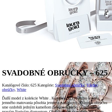
SVADOBNÉ OBRÚČKY – 625
Katalógové číslo:
625
Kategórie:
Svadobné obrúčky
,
Všetky
obrúčky
,
White
Ďalší model z kolekcie White . Kombinácia vysokého lesku a
jemného matovania pôsobia jemne a nadčasovo . Dámsku obrúčku
sme ozdobili jedným kameňom zirkónom, alebo na požiadanie
pravým žiarivým diamantom. Obrúčky vám vyrobíme aj v žltom ,