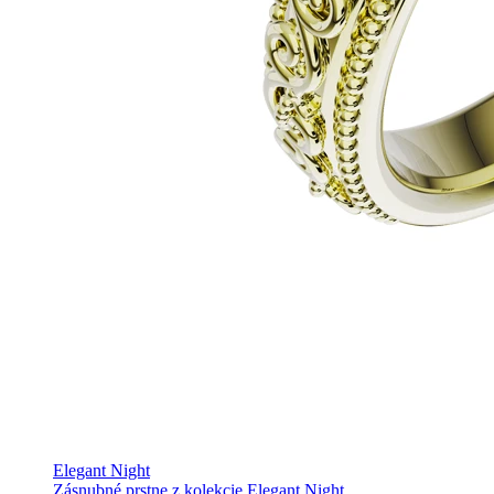
Elegant Night
Zásnubné prstne z kolekcie Elegant Night.