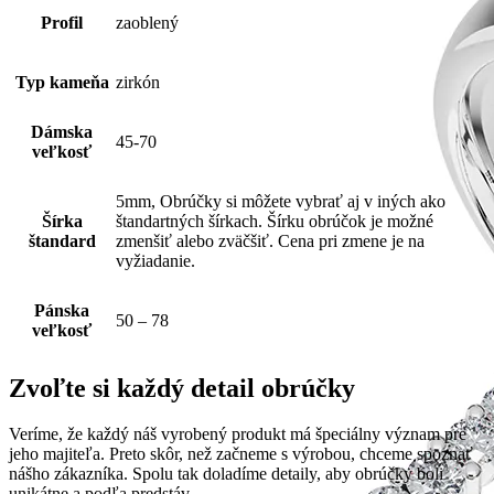
Profil
zaoblený
Typ kameňa
zirkón
Dámska
45-70
veľkosť
5mm, Obrúčky si môžete vybrať aj v iných ako
Šírka
štandartných šírkach. Šírku obrúčok je možné
štandard
zmenšiť alebo zväčšiť. Cena pri zmene je na
vyžiadanie.
Pánska
50 – 78
veľkosť
Zvoľte si každý detail obrúčky
Veríme, že každý náš vyrobený produkt má špeciálny význam pre
jeho majiteľa. Preto skôr, než začneme s výrobou, chceme spoznať
nášho zákazníka. Spolu tak doladíme detaily, aby obrúčky boli
unikátne a podľa predstáv.