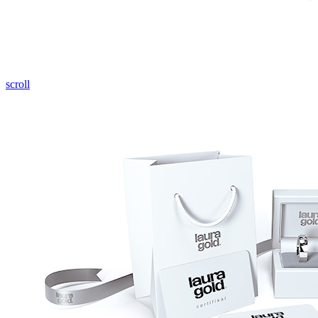
Pozrieť video
scroll
Twist Elegance
Zásnubné prstne z kolekcie Twist Elegance.