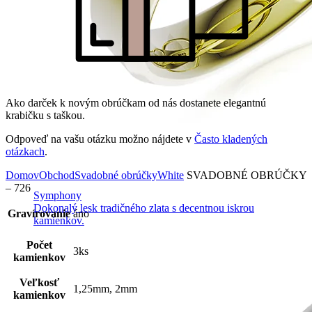
Ako darček k novým obrúčkam od nás dostanete elegantnú
krabičku s taškou.
Odpoveď na vašu otázku možno nájdete v
Často kladených
otázkach
.
Domov
Obchod
Svadobné obrúčky
White
SVADOBNÉ OBRÚČKY
– 726
Symphony
Dokonalý lesk tradičného zlata s decentnou iskrou
Gravírovanie
áno
kamienkov.
Počet
3ks
kamienkov
Veľkosť
1,25mm, 2mm
kamienkov