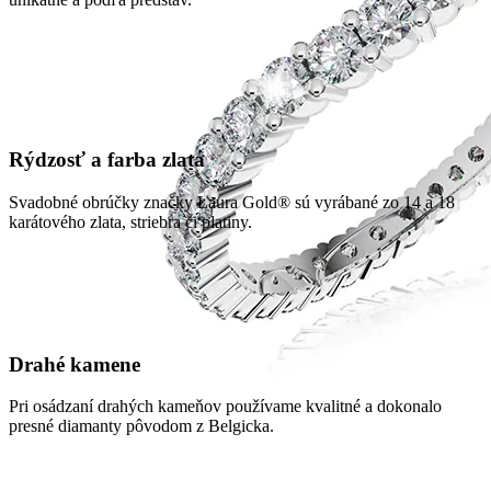
Rýdzosť a farba zlata
Svadobné obrúčky značky Laura Gold® sú vyrábané zo 14 a 18
karátového zlata, striebra či platiny.
Drahé kamene
Pri osádzaní drahých kameňov používame kvalitné a dokonalo
presné diamanty pôvodom z Belgicka.