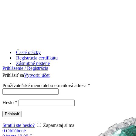
Časté otázky
Registrácia certifikátu
Zásnubné prstene
Prihlásenie / Registrácia
Prihlásiť sa
Vytvoriť účet
Používateľské meno alebo e-mailová adresa
*
Heslo
*
Prihlásiť
Stratili ste heslo?
Zapamätaj si ma
0
Obľúbené