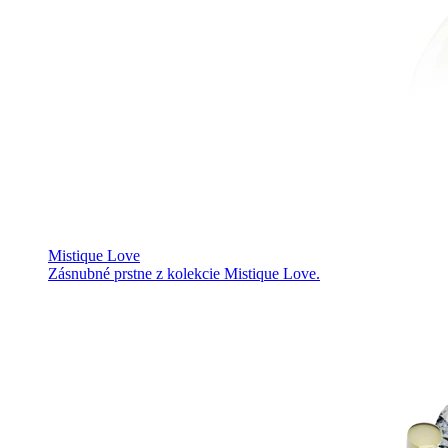
Mistique Love
Zásnubné prstne z kolekcie Mistique Love.