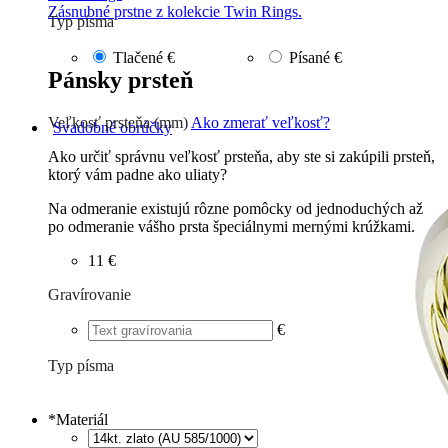
Zásnubné prstne z kolekcie Twin Rings.
Typ písma
Tlačené
€
Písané
€
Pánsky prsteň
Veľkosť prsteňa (mm)
Ako zmerať veľkosť?
Svadobné obrúčky
Ako určiť správnu veľkosť prsteňa, aby ste si zakúpili prsteň,
ktorý vám padne ako uliaty?
Na odmeranie existujú rôzne pomôcky od jednoduchých až
po odmeranie vášho prsta špeciálnymi mernými krúžkami.
11 €
Gravírovanie
€
Typ písma
Tlačené
€
Písané
€
*
Materiál