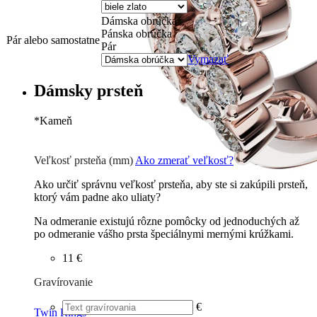
Dámska obrúčka
Pánska obrúčka
Pár alebo samostatne
Pár
Vymazať
Dámsky prsteň
*
Kameň
Zirkón
0 €
Briliant G-H/Si1-2
136
€
Veľkosť prsteňa (mm)
Ako zmerať veľkosť?
Ako určiť správnu veľkosť prsteňa, aby ste si zakúpili prsteň,
ktorý vám padne ako uliaty?
Na odmeranie existujú rôzne pomôcky od jednoduchých až
po odmeranie vášho prsta špeciálnymi mernými krúžkami.
11 €
Gravírovanie
€
Twin Rings