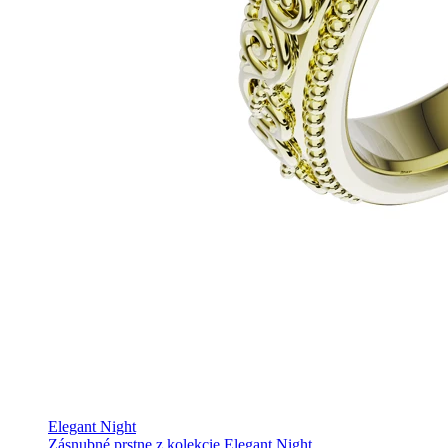
Elegant Night
Zásnubné prstne z kolekcie Elegant Night.