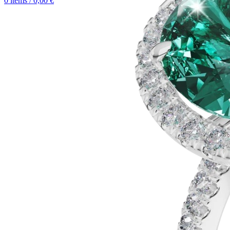
0
items
/
0,00
€