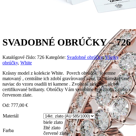
SVADOBNÉ OBRÚČKY – 726
Katalógové číslo:
726
Kategórie:
Svadobné obrúčky
,
Všetky
obrúčky
,
White
Krásny model z kolekcie White. Povrch obrúčok je jemne
matovaný , centrálne ich zdobí gravírovaný vzor. Do dámskej sme
naviac do vzoru osadili tri kamene . Zvolte si zirkóny , alebo
certifikované brilianty. Obrúčky Vám vyrobíme aj v žltom , alebo v
červenom zlate.
Od:
777,00
€
Materiál
biele zlato
žlté zlato
Farba
červené zlato