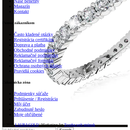
Naše benefity
Magazín
Kontakt
Pomoc zákazníkom
Často kladené otázky
Registrácia certifikátu
Doprava a platba
Obchodné podmienky
Reklamačné podmienky
Reklamačný formulár
Ochrana osobných údajov
Pravidlá cookies
Zákaznícka zóna
Podmienky súťaže
Prihlásenie / Registrácia
Môj účet
Zabudnuté heslo
Moje obľúbené
© 2019
LAURA GOLD
| Marketing Art
Tvorba web stránok