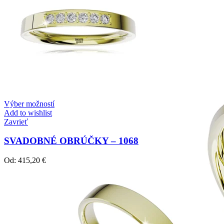
Zásnubné prstne z kolekcie Twin Rings.
Svadobné obrúčky
Výber možností
Add to wishlist
Zavrieť
SVADOBNÉ OBRÚČKY – 1068
Od:
415,20
€