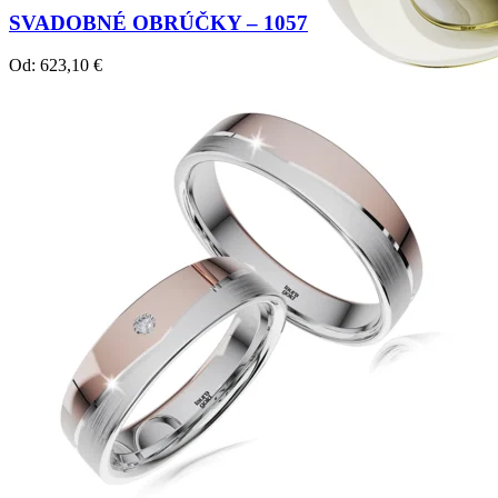
SVADOBNÉ OBRÚČKY – 1057
Od:
623,10
€
Crown Beauty
Zásnubné prstne z kolekcie Crown Beauty.