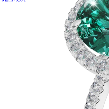
0
items
/
0,00
€